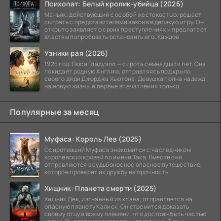
Психопат: Белый кролик-убийца (2026)
Маньяк, действующий с особой жестокостью, решает
сыграть с представителями закона в дерзкую игру. Он
открыто заявляет о своих преступлениях и предлагает
властям попробовать остановить его. Каждое
Узники рая (2026)
1925 год. Люси Гладуэлл — сирота семнадцати лет. Она
покидает родную Англию, отправляясь под крыло
своего дяди Джорджа Хьютона. Девушка полна надежд
на новую жизнь, и первые впечатления только
Популярные за месяц
Муфаса: Король Лев (2025)
Осиротевший Муфаса знакомится с наследником
королевских кровей по имени Така. Вместе они
отправляются в судьбоносное опасное путешествие,
которое проверит их дружбу на прочность.
Хищник: Планета смерти (2025)
Хищник Дек, изгнанный из клана, отправляется на
опасную планету Калиск. Он стремится доказать
своему отцу и всему племени, что достоин быть частью