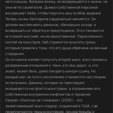
него концом. Вопреки всему, он возвращается к жизни, но
уже не по своей воле. Дьявол собственной персоной
воскрешает Хаба, чтобы поручить ему особое задание.
Теперь жизнь Халлорана кардинально меняется. Он
должен выслеживать демонов, сбежавших из ада, и
возвращать их обратно в преисподнюю. Это становится
его новой миссией, но не единственной. Параллельно с
охотой на монстров, Хаб стремится искупить грехи,
которые привели к тому, что его душа обречена на вечные
страдания.
Он отчаянно желает получить второй шанс, восстановить
разорванные отношения с теми, кто ему дорог, и, кто
знает, может быть, даже покорить кантри-сцену. Но
каждый шаг на пути к искуплению становится настоящим
испытанием. Демоны, которых он преследует,
оказываются не просто монстрами, а отражением его
собственных внутренних конфликтов и терзаний.
Сериал «Охотник за головами» (2025) – это
захватывающий экшн-хоррор, созданный в США, где
переплетаются темы искупления, личной борьбы и