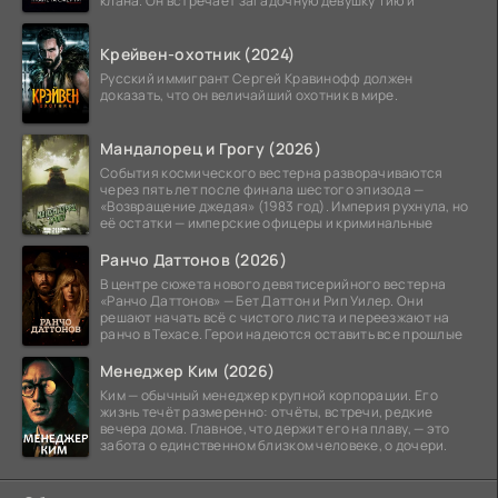
клана. Он встречает загадочную девушку Тию и
Крейвен-охотник (2024)
Русский иммигрант Сергей Кравинофф должен
доказать, что он величайший охотник в мире.
Мандалорец и Грогу (2026)
События космического вестерна разворачиваются
через пять лет после финала шестого эпизода —
«Возвращение джедая» (1983 год). Империя рухнула, но
её остатки — имперские офицеры и криминальные
Ранчо Даттонов (2026)
В центре сюжета нового девятисерийного вестерна
«Ранчо Даттонов» — Бет Даттон и Рип Уилер. Они
решают начать всё с чистого листа и переезжают на
ранчо в Техасе. Герои надеются оставить все прошлые
Менеджер Ким (2026)
Ким — обычный менеджер крупной корпорации. Его
жизнь течёт размеренно: отчёты, встречи, редкие
вечера дома. Главное, что держит его на плаву, — это
забота о единственном близком человеке, о дочери.