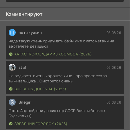
Комментируют
П
петя хуякин
05.08.26
нада такую хрень придумать бабы уже с автоматами на
верталёте детишьки
КАТАСТРОФА. УДАР ИЗ КОСМОСА (2026)
staf
05.08.26
На редкость очень хорошее кино - про профессора-
выживальщика... Смотрится очень
ВНЕ ЗОНЫ ДОСТУПА (2025)
S
Snegir
03.08.26
Гость Андрей, они до сих пор СССР боятся больше
Годзиллы)))
ЗВЁЗДНЫЙ ГОРОДОК (2026)