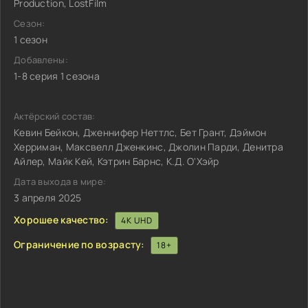
Production, LostFilm
Сезон:
1 сезон
Добавлены:
1-8 серия 1 сезона
Актёрский состав:
Кевин Бейкон, Дженнифер Неттлс, Бет Грант, Дэймон
Херриман, Максвелл Дженкинс, Джолин Парди, Денитра
Айлер, Майк Кей, Кэтрин Барнс, К.Д. О'Хэйр
Дата выхода в мире:
3 апреля 2025
Хорошее качество:
4K UHD
Ограничение по возрасту:
18+