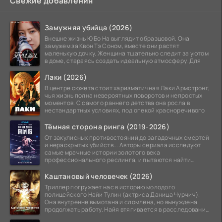
Свежие добавления
Замужняя убийца (2026)
Внешне жизнь Ю Бо На выглядит образцовой. Она
замужем за Квон Тэ Соном, вместе они растят
маленькую дочку. Женщина тщательно следит за уютом
в доме, стараясь создать идеальную атмосферу. Для
Лаки (2026)
В центре сюжета стоит харизматичная Лаки Армстронг,
чья жизнь полна невероятных поворотов и непростых
моментов. С самого раннего детства она росла в
нестандартных условиях, под опекой красноречивого
Тёмная сторона ринга (2019-2026)
От закулисных противостояний до загадочных смертей
и нераскрытых убийств... Авторы сериала исследуют
самые мрачные истории золотого века
профессионального реслинга, и пытаются найти
правду на стыке
Каштановый человечек (2026)
Триллер погружает нас в историю молодого
полицейского Найи Тулин (актриса Даница Чурчич).
Она внутренне вымотана и сломлена, но вынуждена
продолжать работу. Найя втягивается в расследование
жуткого