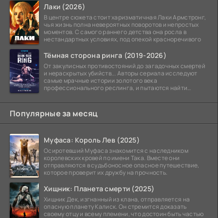
Лаки (2026)
В центре сюжета стоит харизматичная Лаки Армстронг,
чья жизнь полна невероятных поворотов и непростых
моментов. С самого раннего детства она росла в
нестандартных условиях, под опекой красноречивого
Тёмная сторона ринга (2019-2026)
От закулисных противостояний до загадочных смертей
и нераскрытых убийств... Авторы сериала исследуют
самые мрачные истории золотого века
профессионального реслинга, и пытаются найти
правду на стыке
Популярные за месяц
Муфаса: Король Лев (2025)
Осиротевший Муфаса знакомится с наследником
королевских кровей по имени Така. Вместе они
отправляются в судьбоносное опасное путешествие,
которое проверит их дружбу на прочность.
Хищник: Планета смерти (2025)
Хищник Дек, изгнанный из клана, отправляется на
опасную планету Калиск. Он стремится доказать
своему отцу и всему племени, что достоин быть частью