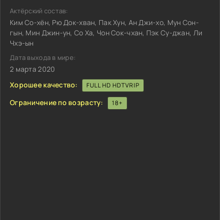
Актёрский состав:
Ким Со-хён, Рю Док-хван, Пак Хун, Ан Джи-хо, Мун Сон-
гын, Мин Джин-ун, Со Ха, Чон Сок-чхан, Пэк Су-джан, Ли
Чхэ-ын
Дата выхода в мире:
2 марта 2020
Хорошее качество:
FULL HD HDTVRIP
Ограничение по возрасту:
18+