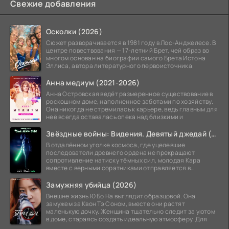
Свежие добавления
Осколки (2026)
Сюжет разворачивается в 1981 году в Лос-Анджелесе. В
центре повествования — 17-летний Брет, чей образ во
многом основан на биографии самого Брета Истона
Эллиса, автора литературного первоисточника.
Анна медиум (2021-2026)
Анна Островская ведёт размеренное существование в
роскошном доме, наполненное заботами по хозяйству.
Она никогда не стремилась к карьере, ведь главным для
неё всегда оставалась опека над близкими и
Звёздные войны: Видения. Девятый джедай (2026)
В отдалённом уголке космоса, где уцелевшие
последователи древнего ордена не прекращают
сопротивление натиску тёмных сил, молодая Кара
вместе с верными соратниками отправляется в
рискованный рейд.
Замужняя убийца (2026)
Внешне жизнь Ю Бо На выглядит образцовой. Она
замужем за Квон Тэ Соном, вместе они растят
маленькую дочку. Женщина тщательно следит за уютом
в доме, стараясь создать идеальную атмосферу. Для