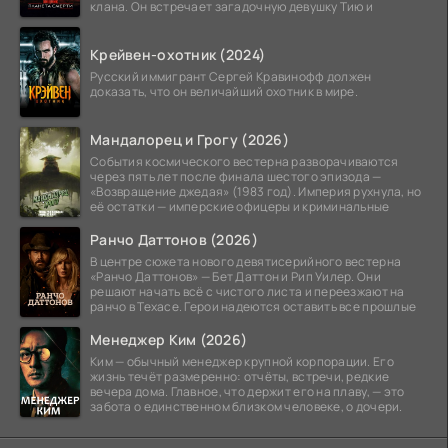
клана. Он встречает загадочную девушку Тию и
Крейвен-охотник (2024)
Русский иммигрант Сергей Кравинофф должен
доказать, что он величайший охотник в мире.
Мандалорец и Грогу (2026)
События космического вестерна разворачиваются
через пять лет после финала шестого эпизода —
«Возвращение джедая» (1983 год). Империя рухнула, но
её остатки — имперские офицеры и криминальные
Ранчо Даттонов (2026)
В центре сюжета нового девятисерийного вестерна
«Ранчо Даттонов» — Бет Даттон и Рип Уилер. Они
решают начать всё с чистого листа и переезжают на
ранчо в Техасе. Герои надеются оставить все прошлые
Менеджер Ким (2026)
Ким — обычный менеджер крупной корпорации. Его
жизнь течёт размеренно: отчёты, встречи, редкие
вечера дома. Главное, что держит его на плаву, — это
забота о единственном близком человеке, о дочери.