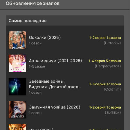
Обновления сериалов
Самые последние
Осколки (2026)
1-2 серия 1 сезона
(Ultradox)
1 сезон
Анна медиум (2021-2026)
1-4 серия 5 сезона
(Не требуется)
1-5 сезон
Звёздные войны:
1-8 серия 1 сезона
Видения. Девятый джедай
(Coldfilm)
(2026)
1 сезон
Замужняя убийца (2026)
1-2 серия 1 сезона
(SoftBox)
1 сезон