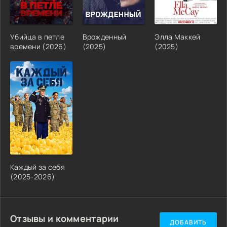
Убийца в петле
Врожденный
Элла Маккей
времени (2026)
(2025)
(2025)
Каждый за себя
(2025-2026)
Отзывы и комментарии
ДОБАВИТЬ