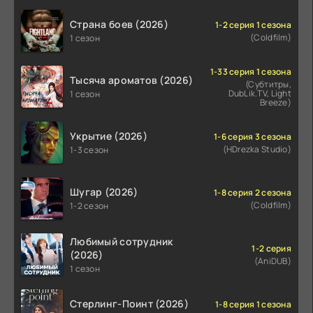
Страна боев (2026)
1-2 серия 1 сезона
(Coldfilm)
1 сезон
1-33 серия 1 сезона
Тысяча ароматов (2026)
(Субтитры,
DubLik.TV, Light
1 сезон
Breeze)
Укрытие (2026)
1-6 серия 3 сезона
(HDrezka Studio)
1-3 сезон
Шугар (2026)
1-8 серия 2 сезона
(Coldfilm)
1-2 сезон
Любимый сотрудник
1-2 серия
(2026)
(AniDUB)
1 сезон
Стерлинг-Поинт (2026)
1-8 серия 1 сезона