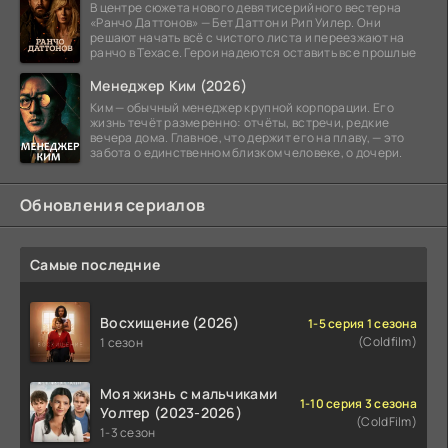
В центре сюжета нового девятисерийного вестерна
«Ранчо Даттонов» — Бет Даттон и Рип Уилер. Они
решают начать всё с чистого листа и переезжают на
ранчо в Техасе. Герои надеются оставить все прошлые
Менеджер Ким (2026)
Ким — обычный менеджер крупной корпорации. Его
жизнь течёт размеренно: отчёты, встречи, редкие
вечера дома. Главное, что держит его на плаву, — это
забота о единственном близком человеке, о дочери.
Обновления сериалов
Самые последние
Восхищение (2026)
1-5 серия 1 сезона
(Coldfilm)
1 сезон
Моя жизнь с мальчиками
1-10 серия 3 сезона
Уолтер (2023-2026)
(ColdFilm)
1-3 сезон