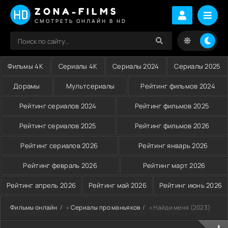
ZONA-FILMS
СМОТРЕТЬ ОНЛАЙН В HD
Фильмы 4K
Сериалы 4K
Сериалы 2024
Сериалы 2025
Дорамы
Мультсериалы
Рейтинг фильмов 2024
Рейтинг сериалов 2024
Рейтинг фильмов 2025
Рейтинг сериалов 2025
Рейтинг фильмов 2026
Рейтинг сериалов 2026
Рейтинг январь 2026
Рейтинг февраль 2026
Рейтинг март 2026
Рейтинг апрель 2026
Рейтинг май 2026
Рейтинг июнь 2026
Фильмы онлайн
»
Сериалы про маньяков
» Найди меня (2023)