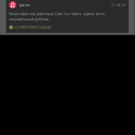
Д
джон
01.08.26
Кому кака наз разница, Сам ты говно, здесь есть
нормальный дубляж.
СУПЕРГЁРЛ (2026)