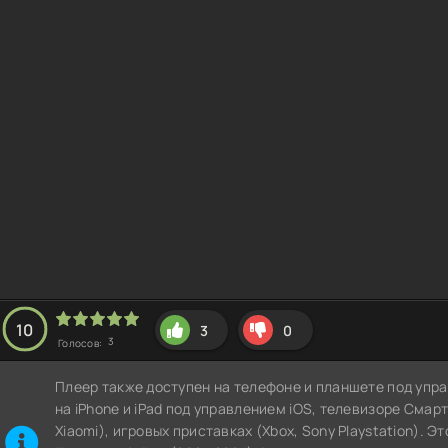
10
3
0
3
Голосов:
Плеер также доступен на телефоне и планшете под упра
на iPhone и iPad под управлением iOS, телевизоре СмартТВ
Xiaomi), игровых приставках (Xbox, Sony Playstation). Э