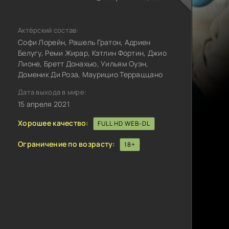
Актёрский состав:
Софи Лорейн, Рашель Гратон, Адриен
Белугу, Реми Жирар, Кэтлин Фортин, Джио
Лионе, Бретт Донахью, Уильям Оуэн,
Доменик Ди Роза, Маурицио Терраццано
Дата выхода в мире:
15 апреля 2021
Хорошее качество:
FULL HD WEB-DL
Ограничение по возрасту:
18+