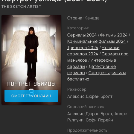
THE SKETCH ARTIST
Страна: Канада
Категории:
Сериалы 2024
/
Фильмы 2024
/
Криминальные фильмы 2024
/
Триллеры 2024
/
Новинки
сериалов 2024
/
Сериалы про
маньяков
/
Интересные
сериалы
/
Детективные
сериалы
/
Смотреть фильмы
бесплатно
Режиссёр:
СМОТРЕТЬ ОНЛАЙН
Алексис Дюран Бролт
Сценарий написал:
Алексис Дюран Бролт, Андре
Гуллуни, Софи Лорейн
Продолжительность: