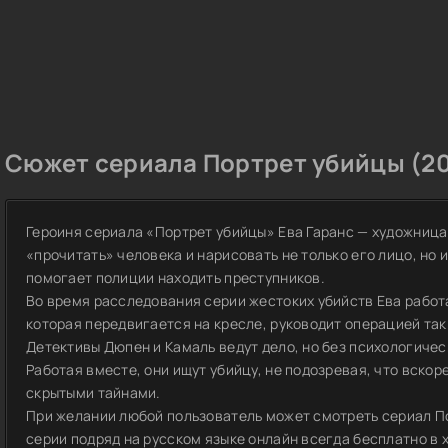
Сюжет сериала Портрет убийцы (20
Героиня сериала «Портрет убийцы» Ева Гаранс — художница
«прочитать» человека и нарисовать не только его лицо, но 
помогает полиции находить преступников.
Во время расследования серии жестоких убийств Ева работ
которая передвигается на кресле, руководит операцией так 
Детективы Дюпен и Камаль ведут дело, но без психологичес
Работая вместе, они ищут убийцу, не подозревая, что вско
скрытыми тайнами.
При желании любой пользователь может смотреть сериал По
серии подряд на русском языке онлайн всегда бесплатно в х