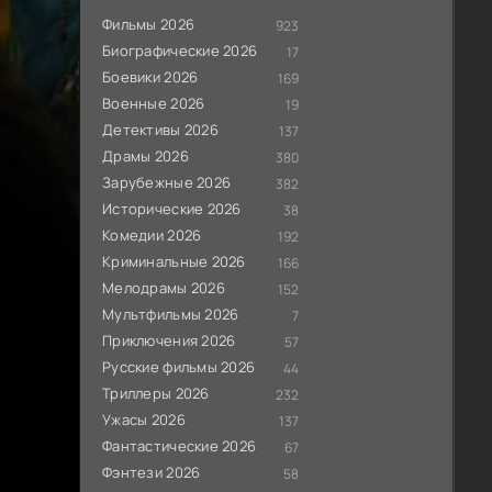
Фильмы 2026
923
Биографические 2026
17
Боевики 2026
169
Военные 2026
19
Детективы 2026
137
Драмы 2026
380
Зарубежные 2026
382
Исторические 2026
38
Комедии 2026
192
Криминальные 2026
166
Мелодрамы 2026
152
Мультфильмы 2026
7
Приключения 2026
57
Русские фильмы 2026
44
Триллеры 2026
232
Ужасы 2026
137
Фантастические 2026
67
Фэнтези 2026
58