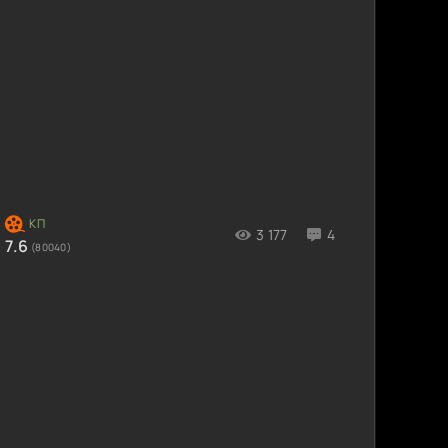
3 177
4
7.6
(80040)