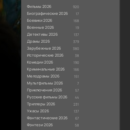
Фильмы 2026
920
Биографические 2026
17
Боевики 2026
168
Военные 2026
19
Детективы 2026
137
Драмы 2026
379
Зарубежные 2026
380
Исторические 2026
38
Комедии 2026
190
Криминальные 2026
166
Мелодрамы 2026
151
Мультфильмы 2026
7
Приключения 2026
57
Русские фильмы 2026
44
Триллеры 2026
231
Ужасы 2026
137
Фантастические 2026
67
Фэнтези 2026
58