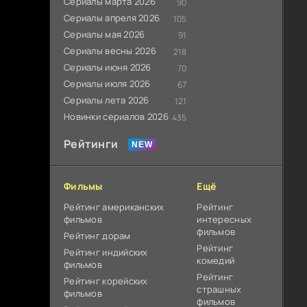
Сериалы марта 2026
90
Сериалы апреля 2026
105
Сериалы мая 2026
91
Сериалы весны 2026
218
Сериалы июня 2026
70
Сериалы июля 2026
67
Сериалы лета 2026
121
Новинки сериалов 2026
435
Рейтинги
Фильмы
Ещё
Рейтинг американских
Рейтинг
фильмов
интересных
фильмов
Рейтинг дорам
Рейтинг
Рейтинг индийских
комедий
фильмов
Рейтинг
Рейтинг корейских
страшных
фильмов
фильмов