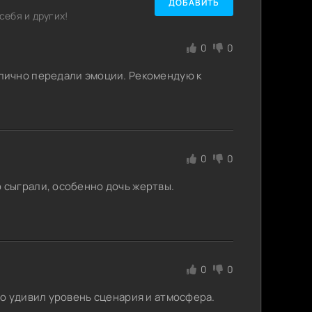
ДОБАВИТЬ
ебя и других!
0
0
лично передали эмоции. Рекомендую к
0
0
сыграли, особенно дочь жертвы.
0
0
о удивил уровень сценария и атмосфера.