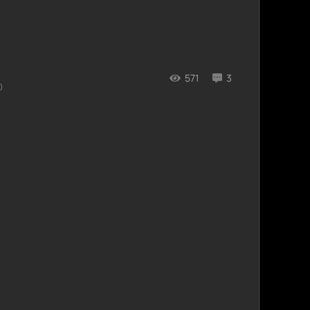
571
3
)