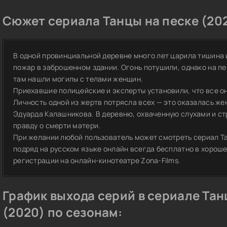
Сюжет сериала Танцы на песке (20
В одной провинциальной деревне много лет царила тишина 
пожар в заброшенном здании. Огонь потушили, однако на п
там нашли могилы с телами женщин.
Приехавшие полицейские и эксперты установили, что все он
Личность одной из жертв потрясла всех — это оказалась ж
Эдуарда Калашникова. В деревню, охваченную слухами и стр
правду о смерти матери.
При желании любой пользователь может смотреть сериал Тан
подряд на русском языке онлайн всегда бесплатно в хорошем
регистрации на онлайн-кинотеатре Zona-Films.
График выхода серий в сериале Тан
(2020) по сезонам: