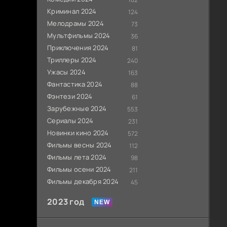
Криминал 2024
124
Мелодрамы 2024
73
Мультфильмы 2024
36
Приключения 2024
81
Триллеры 2024
240
Ужасы 2024
163
Фантастика 2024
88
Фэнтези 2024
61
Зарубежные 2024
553
Сериалы 2024
231
Новинки кино 2024
572
Фильмы весны 2024
112
Фильмы лета 2024
98
Фильмы осени 2024
211
Фильмы декабря 2024
45
2023 год