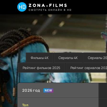
ZONA-FILMS
СМОТРЕТЬ ОНЛАЙН В HD
Фильмы 4K
Сериалы 4K
Сериалы 2
Рейтинг фильмов 2025
Рейтинг сериалов 20
2026 год
Топ