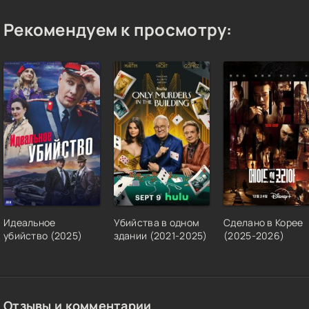
Рекомендуем к просмотру:
Идеальное
Убийства в одном
Сделано в Корее
убийство (2025)
здании (2021-2025)
(2025-2026)
Отзывы и комментарии