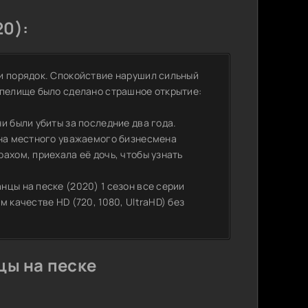
20):
и порядок. Спокойствие нарушил сильный
епелище было сделано страшное открытие:
и были убиты за последние два года.
ена местного уважаемого бизнесмена
ахом, приехала её дочь, чтобы узнать
цы на песке (2020) 1 сезон все серии
 качестве HD (720, 1080, UltraHD) без
цы на песке