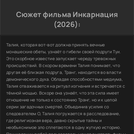
Сюжет фильма Инкарнация
(2026):
Талия, которая вот-вот должна принять вечные
монашеские обеты, узнаёт о гибели своей подруги Туи.
Это скорбное известие запускает череду тревожных
происшествий. В скором времени Талия понимает, что
другая её близкая подруга, Транг, находится во власти
демонического духа. Обладая способностями медиума,
Талия отваживается на ритуал изгнания и встречается с
тёмной мощью. Вскоре она узнаёт, что эта сила имеет
отношение не только к состоянию Транг, но и к целой
серии загадочных смертей. Объединив усилия со
следователем О, Талия погружается в расследование,
где религиозная вера, давно скрытые тайны и
необъяснимое зло сплетаются в одну жуткую историю.