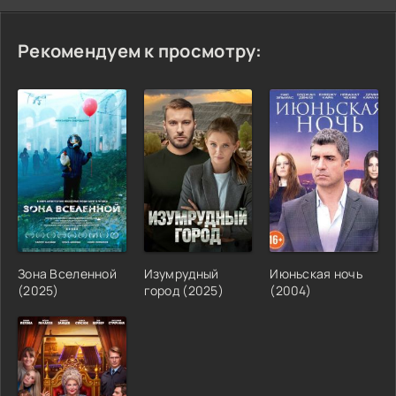
Рекомендуем к просмотру:
Зона Вселенной
Изумрудный
Июньская ночь
(2025)
город (2025)
(2004)