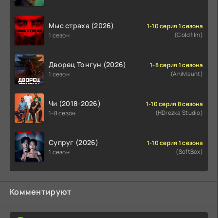
Мыс страха (2026)
1-10 серия 1 сезона
(Coldfilm)
1 сезон
Дворец Тонгун (2026)
1-8 серия 1 сезона
(AniMaunt)
1 сезон
Чи (2018-2026)
1-10 серия 8 сезона
(HDrezka Studio)
1-8 сезон
Супруг (2026)
1-10 серия 1 сезона
(SoftBox)
1 сезон
Комментируют