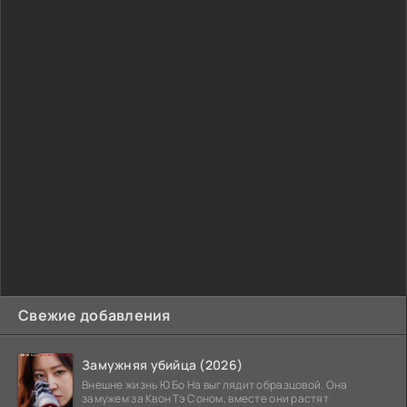
Свежие добавления
Замужняя убийца (2026)
Внешне жизнь Ю Бо На выглядит образцовой. Она
замужем за Квон Тэ Соном, вместе они растят