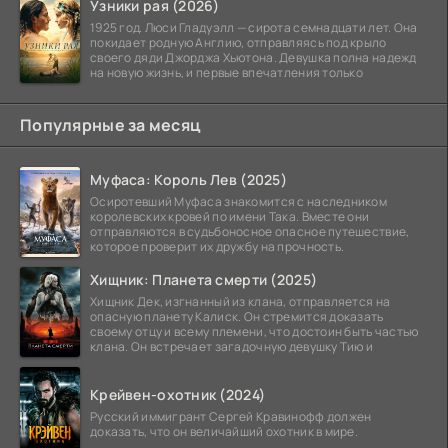
Узники рая (2026)
1925 год. Люси Гладуэлл — сирота семнадцати лет. Она
покидает родную Англию, отправляясь под крыло
своего дяди Джорджа Хьютона. Девушка полна надежд
на новую жизнь, и первые впечатления только
Популярные за месяц
Муфаса: Король Лев (2025)
Осиротевший Муфаса знакомится с наследником
королевских кровей по имени Така. Вместе они
отправляются в судьбоносное опасное путешествие,
которое проверит их дружбу на прочность.
Хищник: Планета смерти (2025)
Хищник Дек, изгнанный из клана, отправляется на
опасную планету Калиск. Он стремится доказать
своему отцу и всему племени, что достоин быть частью
клана. Он встречает загадочную девушку Тию и
Крейвен-охотник (2024)
Русский иммигрант Сергей Кравинофф должен
доказать, что он величайший охотник в мире.