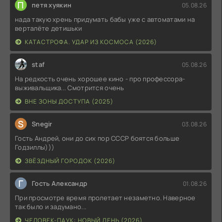
П
петя хуякин
05.08.26
нада такую хрень придумать бабы уже с автоматами на
верталёте детишьки
КАТАСТРОФА. УДАР ИЗ КОСМОСА (2026)
staf
05.08.26
На редкость очень хорошее кино - про профессора-
выживальщика... Смотрится очень
ВНЕ ЗОНЫ ДОСТУПА (2025)
S
Snegir
03.08.26
Гость Андрей, они до сих пор СССР боятся больше
Годзиллы)))
ЗВЁЗДНЫЙ ГОРОДОК (2026)
Г
Гость Александр
01.08.26
При просмотре время пролетает незаметно. Наверное
так было и задумано...
ЧЕЛОВЕК-ПАУК: НОВЫЙ ДЕНЬ (2026)