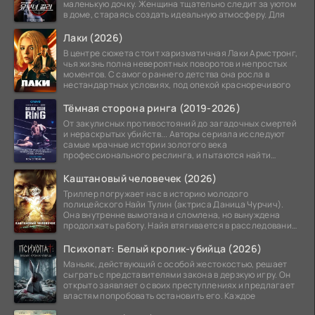
маленькую дочку. Женщина тщательно следит за уютом
в доме, стараясь создать идеальную атмосферу. Для
Лаки (2026)
В центре сюжета стоит харизматичная Лаки Армстронг,
чья жизнь полна невероятных поворотов и непростых
моментов. С самого раннего детства она росла в
нестандартных условиях, под опекой красноречивого
Тёмная сторона ринга (2019-2026)
От закулисных противостояний до загадочных смертей
и нераскрытых убийств... Авторы сериала исследуют
самые мрачные истории золотого века
профессионального реслинга, и пытаются найти
правду на стыке
Каштановый человечек (2026)
Триллер погружает нас в историю молодого
полицейского Найи Тулин (актриса Даница Чурчич).
Она внутренне вымотана и сломлена, но вынуждена
продолжать работу. Найя втягивается в расследование
жуткого
Психопат: Белый кролик-убийца (2026)
Маньяк, действующий с особой жестокостью, решает
сыграть с представителями закона в дерзкую игру. Он
открыто заявляет о своих преступлениях и предлагает
властям попробовать остановить его. Каждое