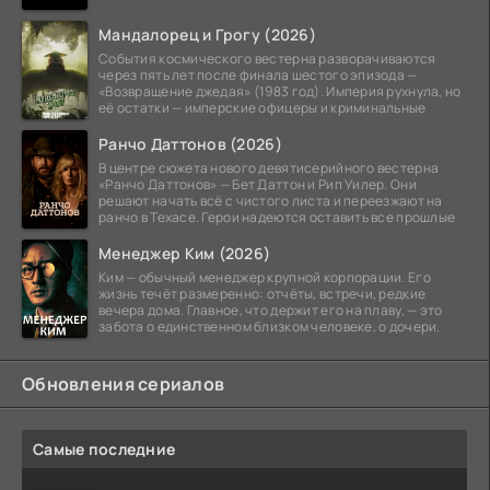
Мандалорец и Грогу (2026)
События космического вестерна разворачиваются
через пять лет после финала шестого эпизода —
«Возвращение джедая» (1983 год). Империя рухнула, но
её остатки — имперские офицеры и криминальные
Ранчо Даттонов (2026)
В центре сюжета нового девятисерийного вестерна
«Ранчо Даттонов» — Бет Даттон и Рип Уилер. Они
решают начать всё с чистого листа и переезжают на
ранчо в Техасе. Герои надеются оставить все прошлые
Менеджер Ким (2026)
Ким — обычный менеджер крупной корпорации. Его
жизнь течёт размеренно: отчёты, встречи, редкие
вечера дома. Главное, что держит его на плаву, — это
забота о единственном близком человеке, о дочери.
Обновления сериалов
Самые последние