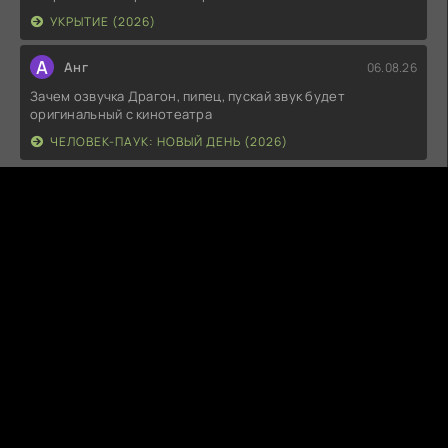
УКРЫТИЕ (2026)
А
Анг
06.08.26
Зачем озвучка Драгон, пипец, пускай звук будет
оригинальный с кинотеатра
ЧЕЛОВЕК-ПАУК: НОВЫЙ ДЕНЬ (2026)