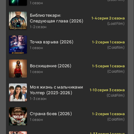
(2026)
1 сезон
Библиотекари:
1-4 серия 2 сезона
Следующая глава (2026)
(LostFilm)
1-2 сезон
Точка взрыва (2026)
1-2 серия 1 сезона
(Coldfilm)
1 сезон
Восхищение (2026)
1-5 серия 1 сезона
(Coldfilm)
1 сезон
Моя жизнь с мальчиками
1-10 серия 3 сезона
Уолтер (2023-2026)
(ColdFilm)
1-3 сезон
Страна боев (2026)
1-2 серия 1 сезона
(Coldfilm)
1 сезон
1-33 серия 1 сезона