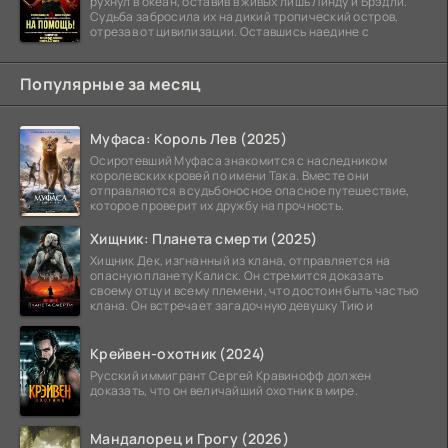
рухнул в океан, оставив в живых лишь Линду и Брэдли.
Судьба забросила их на дикий тропический остров,
отрезав от цивилизации. Оставшись наедине с
Популярные за месяц
Муфаса: Король Лев (2025)
Осиротевший Муфаса знакомится с наследником
королевских кровей по имени Така. Вместе они
отправляются в судьбоносное опасное путешествие,
которое проверит их дружбу на прочность.
Хищник: Планета смерти (2025)
Хищник Дек, изгнанный из клана, отправляется на
опасную планету Калиск. Он стремится доказать
своему отцу и всему племени, что достоин быть частью
клана. Он встречает загадочную девушку Тию и
Крейвен-охотник (2024)
Русский иммигрант Сергей Кравинофф должен
доказать, что он величайший охотник в мире.
Мандалорец и Грогу (2026)