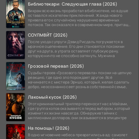
Библиотекари: Следующая глава (2026)
Викрам всю жизнь проработал в библиотеке, но в душе
оставался искателем приключений. Жажда нового
привела его к случайному нарушению временных
потоков. Так он оказался в современном мире, притащив
за
СОУЛМ8ЙТ (2026)
После ухода супруги Дэвид Рисдаль погружается в
мрачное оцепенение. Его дни становятся похожими
друг на друга, а утрата оставляет глубокую рану,
которую ничто не способно затянуть. Мужчина
Грозовой перевал (2026)
Судьбы героев «Грозового перевала» похожи на цепную
реакцию, где одно зло порождает другое. Всё
начинается с мистера Эрншо, который, желая сделать
добро, неосознанно сеет рознь в собственной семье,
Лакомый кусок (2026)
Этот криминальный триллер переносит нас в Майами,
где группа копов оказывается перед выбором, который
изменит их жизни навсегда. Обнаружив тайник с
миллионами долларов, они оказываются в эпицентре
На помощь! (2026)
В одно мгновение небеса превратились в ад: самолет