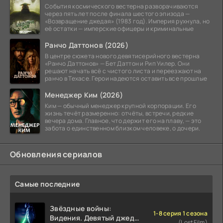
События космического вестерна разворачиваются
через пять лет после финала шестого эпизода —
«Возвращение джедая» (1983 год). Империя рухнула, но
её остатки — имперские офицеры и криминальные
Ранчо Даттонов (2026)
В центре сюжета нового девятисерийного вестерна
«Ранчо Даттонов» — Бет Даттон и Рип Уилер. Они
решают начать всё с чистого листа и переезжают на
ранчо в Техасе. Герои надеются оставить все прошлые
Менеджер Ким (2026)
Ким — обычный менеджер крупной корпорации. Его
жизнь течёт размеренно: отчёты, встречи, редкие
вечера дома. Главное, что держит его на плаву, — это
забота о единственном близком человеке, о дочери.
Обновления сериалов
Самые последние
Звёздные войны:
1-8 серия 1 сезона
Видения. Девятый джедай
(LostFilm)