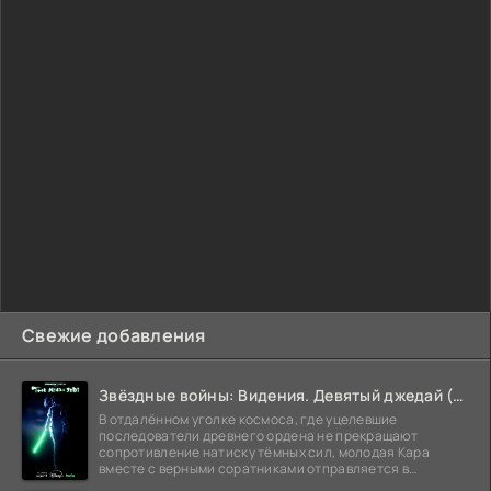
Свежие добавления
Звёздные войны: Видения. Девятый джедай (2026)
В отдалённом уголке космоса, где уцелевшие
последователи древнего ордена не прекращают
сопротивление натиску тёмных сил, молодая Кара
вместе с верными соратниками отправляется в
рискованный рейд.