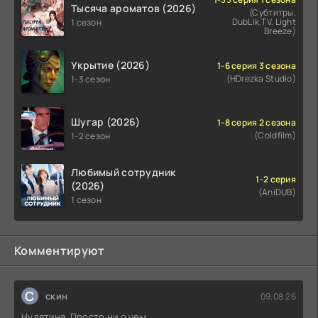
Тысяча ароматов (2026)
(Субтитры,
DubLik.TV, Light
1 сезон
Breeze)
Укрытие (2026)
1-6 серия 3 сезона
(HDrezka Studio)
1-3 сезон
Шугар (2026)
1-8 серия 2 сезона
(Coldfilm)
1-2 сезон
Любимый сотрудник
1-2 серия
(2026)
(AniDUB)
1 сезон
Комментируют
С
скин
09.08.26
Нудятина. Просто ни о чем.