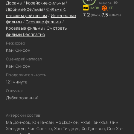
Дорамы
/
Корейские фильмы
/
99
Голосов:
Любимые фильмы
/
Фильмы с
7.2
7.5
высоким рейтингом
/
Интересные
(10437)
(68428)
фильмы
/
Стоящие фильмы
/
Кровавые фильмы
/
Смотреть
фильмы бесплатно
Режиссёр:
Кан Юн-сон
Сценарий написал:
Кан Юн-сон
Продолжительность:
121 минута
Озвучка:
Дублированный
Актёрский состав:
Ма Дон-сок, Юн Ге-сан, Чо Джэ-юн, Чхве Гви-хва, Лим
Хён-джун, Чин Сон-гю, Хон Ги-джун, Хо Дон-вон, Сон Ха-