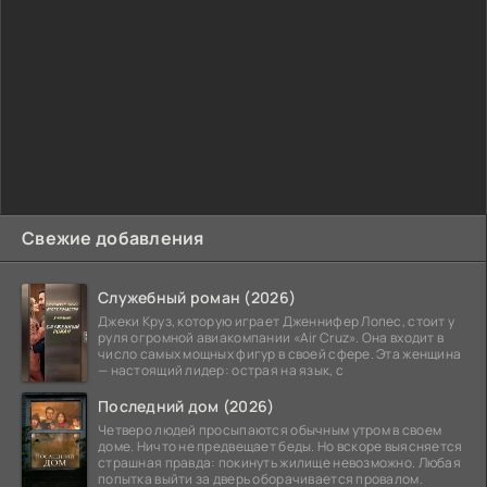
Свежие добавления
Служебный роман (2026)
Джеки Круз, которую играет Дженнифер Лопес, стоит у
руля огромной авиакомпании «Air Cruz». Она входит в
число самых мощных фигур в своей сфере. Эта женщина
— настоящий лидер: острая на язык, с
Последний дом (2026)
Четверо людей просыпаются обычным утром в своем
доме. Ничто не предвещает беды. Но вскоре выясняется
страшная правда: покинуть жилище невозможно. Любая
попытка выйти за дверь оборачивается провалом.