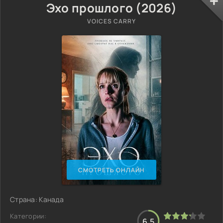
Эхо прошлого (2026)
VOICES CARRY
СМОТРЕТЬ ОНЛАЙН
Страна: Канада
Категории:
6.5