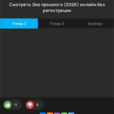
Смотреть Эхо прошлого (2026) онлайн без
регистрации
Плеер 2
Плеер 3
Трейлер
11
6