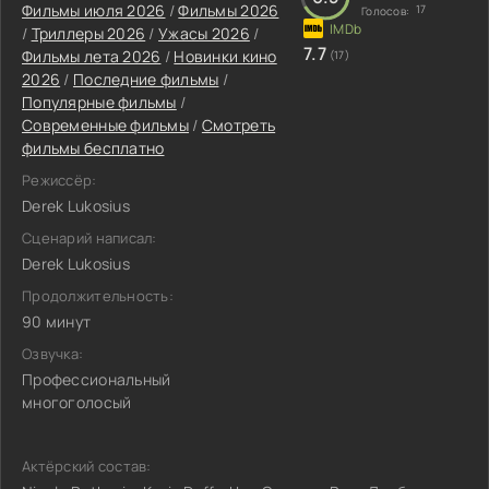
Фильмы июля 2026
/
Фильмы 2026
17
Голосов:
/
Триллеры 2026
/
Ужасы 2026
/
7.7
Фильмы лета 2026
/
Новинки кино
(17)
2026
/
Последние фильмы
/
Популярные фильмы
/
Современные фильмы
/
Смотреть
фильмы бесплатно
Режиссёр:
Derek Lukosius
Сценарий написал:
Derek Lukosius
Продолжительность:
90 минут
Озвучка:
Профессиональный
многоголосый
Актёрский состав: