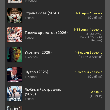
1-3 сезон
Страна боев (2026)
1-2 серия 1 сезона
(Coldfilm)
1 сезон
1-33 серия 1 сезона
Тысяча ароматов (2026)
(Субтитры,
DubLik.TV, Light
1 сезон
Breeze)
Укрытие (2026)
1-6 серия 3 сезона
(HDrezka Studio)
1-3 сезон
Шугар (2026)
1-8 серия 2 сезона
(Coldfilm)
1-2 сезон
Любимый сотрудник
1-2 серия
(2026)
(AniDUB)
1 сезон