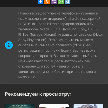
Плеер также доступен на телефоне и планшете
под управлением андроид (Android с поддержкой
HLS), и на iPhone и iPad под управлением iOS,
телевизоре СмартТВ (LG, Samsung, Sony, HAIER,
Philips, Toshiba, Xiaomi), игровых приставках (Xbox,
Sony Playstation). Это значит, что вы можете
cмотреть фильма Эхо прошлого (2026) без
регистрации и подписки. Если у Вас невысокая
скорость интернета, Вы всегда можно выбрать
меньшее качество видео в настройках. Мы
открываем для гостей нашего портала
удивительное многообразие притягательного
мира кино.
Рекомендуем к просмотру: