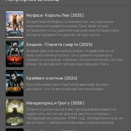
Муфаса: Король Лев (2025)
Осиротевший Муфаса знакомится с наследником
королевских кровей по имени Така. Вместе они
отправляются в судьбоносное опасное путешествие,
которое проверит их дружбу на прочность.
Хищник: Планета смерти (2025)
Хищник Дек, изгнанный из клана, отправляется на
опасную планету Калиск. Он стремится доказать
своему отцу и всему племени, что достоин быть частью
клана. Он встречает загадочную девушку Тию и
Крейвен-охотник (2024)
Русский иммигрант Сергей Кравинофф должен
доказать, что он величайший охотник в мире.
Мандалорец и Грогу (2026)
События космического вестерна разворачиваются
через пять лет после финала шестого эпизода —
«Возвращение джедая» (1983 год). Империя рухнула, но
её остатки — имперские офицеры и криминальные