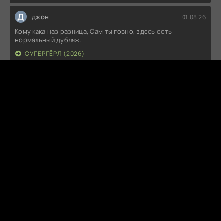
Д
джон
01.08.26
Кому кака наз разница, Сам ты говно, здесь есть
нормальный дубляж.
СУПЕРГЁРЛ (2026)