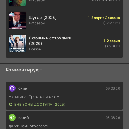
1-3 сезон
Шугар (2026)
1-8 серия 2 сезона
(Coldfilm)
1-2 сезон
Любимый сотрудник
1-2 серия
(2026)
(AniDUB)
1 сезон
Комментируют
С
скин
09.08.26
Нудятина. Просто ни о чем.
ВНЕ ЗОНЫ ДОСТУПА (2025)
Ю
юрий
08.08.26
да уж немногословен