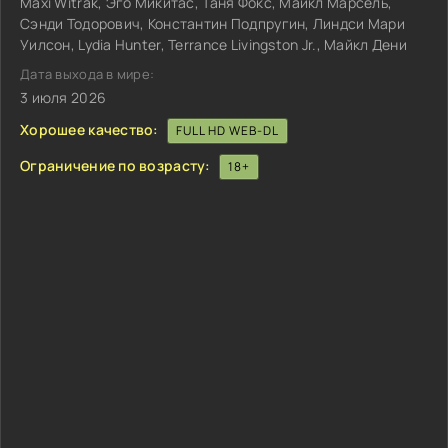
Maxi Witrak, Эго Микитас, Таня Фокс, Майкл Марсель,
Сэнди Тодорович, Константин Подпругин, Линдси Мари
Уилсон, Lydia Hunter, Terrance Livingston Jr., Майкл Дени
Дата выхода в мире:
3 июля 2026
Хорошее качество:
FULL HD WEB-DL
Ограничение по возрасту:
18+