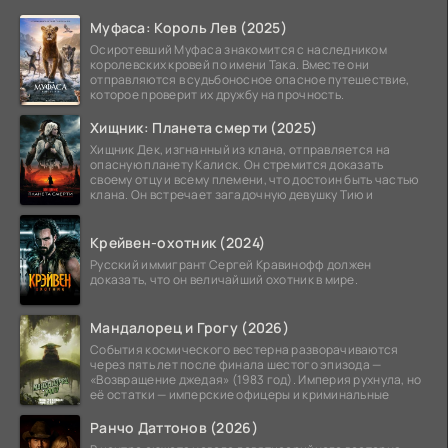
Муфаса: Король Лев (2025)
Осиротевший Муфаса знакомится с наследником
королевских кровей по имени Така. Вместе они
отправляются в судьбоносное опасное путешествие,
которое проверит их дружбу на прочность.
Хищник: Планета смерти (2025)
Хищник Дек, изгнанный из клана, отправляется на
опасную планету Калиск. Он стремится доказать
своему отцу и всему племени, что достоин быть частью
клана. Он встречает загадочную девушку Тию и
Крейвен-охотник (2024)
Русский иммигрант Сергей Кравинофф должен
доказать, что он величайший охотник в мире.
Мандалорец и Грогу (2026)
События космического вестерна разворачиваются
через пять лет после финала шестого эпизода —
«Возвращение джедая» (1983 год). Империя рухнула, но
её остатки — имперские офицеры и криминальные
Ранчо Даттонов (2026)