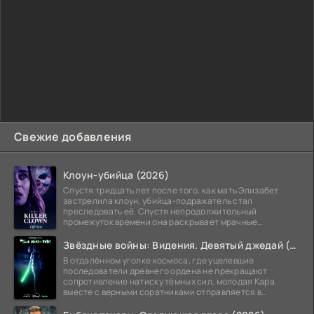
Свежие добавления
Клоун-убийца (2026)
Спустя тридцать лет после того, как мать Элизабет
застрелила клоун, убийца-подражатель стал
преследовать её. Спустя непродолжительный
промежуток времени она раскрывает мрачные
семейные тайны и
Звёздные войны: Видения. Девятый джедай (2026)
В отдалённом уголке космоса, где уцелевшие
последователи древнего ордена не прекращают
сопротивление натиску тёмных сил, молодая Кара
вместе с верными соратниками отправляется в
рискованный рейд.