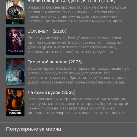
Библиотекари: Следующая глава (2026)
Викрам всю жизнь проработал в библиотеке, но в душе
оставался искателем приключений. Жажда нового
привела его к случайному нарушению временных
потоков. Так он оказался в современном мире, притащив
за
СОУЛМ8ЙТ (2026)
После ухода супруги Дэвид Рисдаль погружается в
мрачное оцепенение. Его дни становятся похожими
друг на друга, а утрата оставляет глубокую рану,
которую ничто не способно затянуть. Мужчина
Грозовой перевал (2026)
Судьбы героев «Грозового перевала» похожи на цепную
реакцию, где одно зло порождает другое. Всё
начинается с мистера Эрншо, который, желая сделать
добро, неосознанно сеет рознь в собственной семье,
Лакомый кусок (2026)
Этот криминальный триллер переносит нас в Майами,
где группа копов оказывается перед выбором, который
изменит их жизни навсегда. Обнаружив тайник с
миллионами долларов, они оказываются в эпицентре
Популярные за месяц