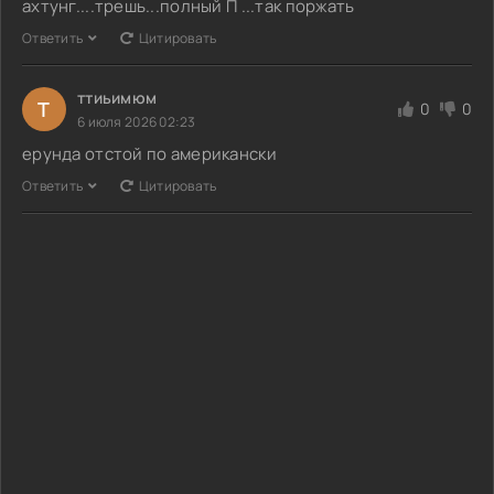
ахтунг....трешь...полный П ...так поржать
Ответить
Цитировать
ттиьимюм
Т
0
0
6 июля 2026 02:23
ерунда отстой по американски
Ответить
Цитировать