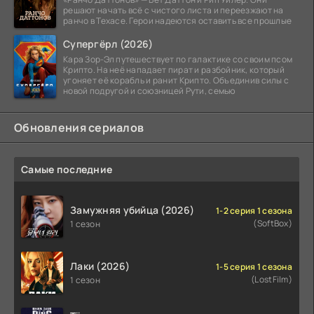
решают начать всё с чистого листа и переезжают на
ранчо в Техасе. Герои надеются оставить все прошлые
Супергёрл (2026)
Кара Зор-Эл путешествует по галактике со своим псом
Крипто. На неё нападает пират и разбойник, который
угоняет её корабль и ранит Крипто. Объединив силы с
новой подругой и союзницей Рути, семью
Обновления сериалов
Самые последние
Замужняя убийца (2026)
1-2 серия 1 сезона
(SoftBox)
1 сезон
Лаки (2026)
1-5 серия 1 сезона
(LostFilm)
1 сезон