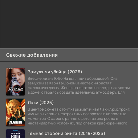
Свежие добавления
Замужняя убийца (2026)
Внешне жизнь Ю Бо На выглядит образцовой. Она
замужем за Квон Тэ Соном, вместе они растят
маленькую дочку. Женщина тщательно следит за уютом
в доме, стараясь создать идеальную атмосферу. Для
Лаки (2026)
В центре сюжета стоит харизматичная Лаки Армстронг,
чья жизнь полна невероятных поворотов и непростых
моментов. С самого раннего детства она росла в
нестандартных условиях, под опекой красноречивого
Тёмная сторона ринга (2019-2026)