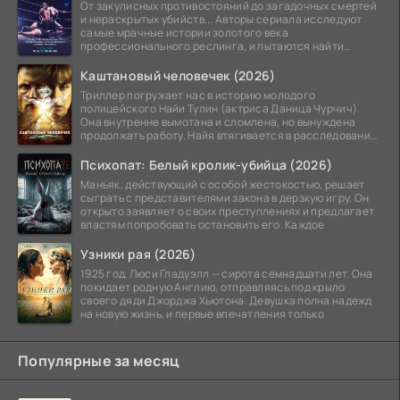
От закулисных противостояний до загадочных смертей
и нераскрытых убийств... Авторы сериала исследуют
самые мрачные истории золотого века
профессионального реслинга, и пытаются найти
правду на стыке
Каштановый человечек (2026)
Триллер погружает нас в историю молодого
полицейского Найи Тулин (актриса Даница Чурчич).
Она внутренне вымотана и сломлена, но вынуждена
продолжать работу. Найя втягивается в расследование
жуткого
Психопат: Белый кролик-убийца (2026)
Маньяк, действующий с особой жестокостью, решает
сыграть с представителями закона в дерзкую игру. Он
открыто заявляет о своих преступлениях и предлагает
властям попробовать остановить его. Каждое
Узники рая (2026)
1925 год. Люси Гладуэлл — сирота семнадцати лет. Она
покидает родную Англию, отправляясь под крыло
своего дяди Джорджа Хьютона. Девушка полна надежд
на новую жизнь, и первые впечатления только
Популярные за месяц