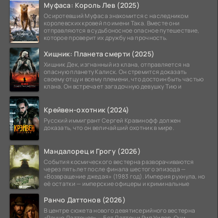
Муфаса: Король Лев (2025)
Осиротевший Муфаса знакомится с наследником
королевских кровей по имени Така. Вместе они
отправляются в судьбоносное опасное путешествие,
которое проверит их дружбу на прочность.
Хищник: Планета смерти (2025)
Хищник Дек, изгнанный из клана, отправляется на
опасную планету Калиск. Он стремится доказать
своему отцу и всему племени, что достоин быть частью
клана. Он встречает загадочную девушку Тию и
Крейвен-охотник (2024)
Русский иммигрант Сергей Кравинофф должен
доказать, что он величайший охотник в мире.
Мандалорец и Грогу (2026)
События космического вестерна разворачиваются
через пять лет после финала шестого эпизода —
«Возвращение джедая» (1983 год). Империя рухнула, но
её остатки — имперские офицеры и криминальные
Ранчо Даттонов (2026)
В центре сюжета нового девятисерийного вестерна
«Ранчо Даттонов» — Бет Даттон и Рип Уилер. Они