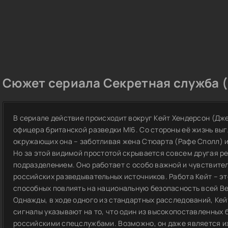
Сюжет сериала Секретная служба (
В сериале действие происходит вокруг Кейт Хендерсон (Д
офицера британской разведки MI6. Со стороны её жизнь вы
окружающих она – заботливая жена Стюарта (Рафе Сполл) и
Но за этой видимой простотой скрывается совсем другая р
подразделением. Оно работает с особо важной и чувствите
российских разведывательных источников. Работа Кейт – эт
способных повлиять на национальную безопасность всей В
Однажды, в ходе одного из стандартных расследований, Кей
сигналы указывают на то, что один из высокопоставленных 
российскими спецслужбами. Возможно, он даже является и