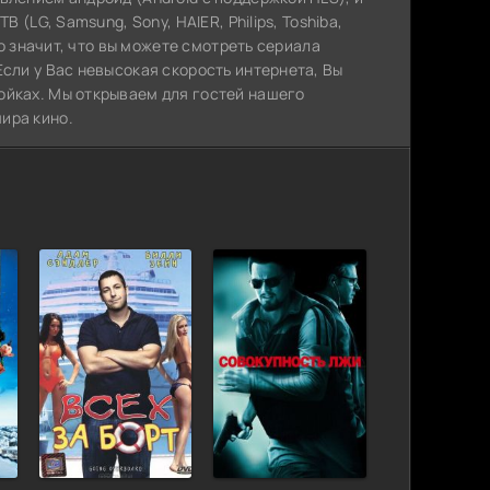
 (LG, Samsung, Sony, HAIER, Philips, Toshiba,
то значит, что вы можете cмотреть сериала
Если у Вас невысокая скорость интернета, Вы
ойках. Мы открываем для гостей нашего
ира кино.