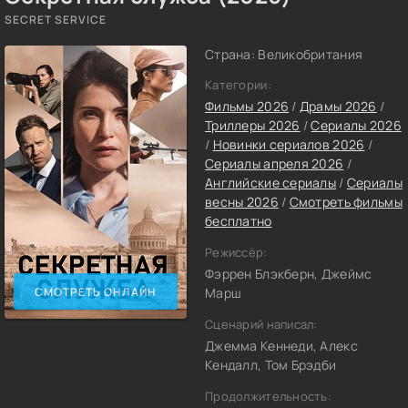
SECRET SERVICE
Страна: Великобритания
Категории:
Фильмы 2026
/
Драмы 2026
/
Триллеры 2026
/
Сериалы 2026
/
Новинки сериалов 2026
/
Сериалы апреля 2026
/
Английские сериалы
/
Сериалы
весны 2026
/
Смотреть фильмы
бесплатно
Режиссёр:
Фэррен Блэкберн, Джеймс
СМОТРЕТЬ ОНЛАЙН
Марш
Сценарий написал:
Джемма Кеннеди, Алекс
Кендалл, Том Брэдби
Продолжительность: