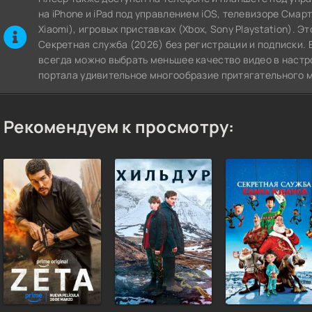
на iPhone и iPad под управлением iOS, телевизоре СмартТВ
Xiaomi), игровых приставках (Xbox, Sony Playstation). Э
Секретная служба (2026) без регистрации и подписки. 
всегда можно выбрать меньшее качество видео в настр
портала удивительное многообразие притягательного м
Рекомендуем к просмотру: