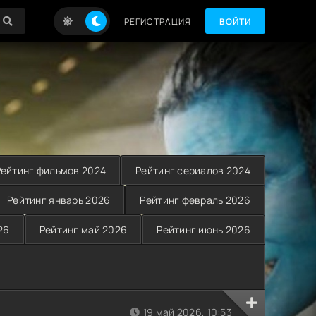
РЕГИСТРАЦИЯ
ВОЙТИ
Рейтинг фильмов 2024
Рейтинг сериалов 2024
Рейтинг январь 2026
Рейтинг февраль 2026
26
Рейтинг май 2026
Рейтинг июнь 2026
19 май 2026, 10:53