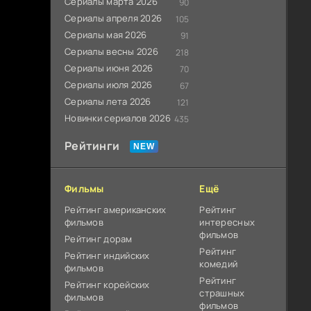
Сериалы марта 2026
90
Сериалы апреля 2026
105
Сериалы мая 2026
91
Сериалы весны 2026
218
Сериалы июня 2026
70
Сериалы июля 2026
67
Сериалы лета 2026
121
Новинки сериалов 2026
435
Рейтинги
Фильмы
Ещё
Рейтинг американских
Рейтинг
фильмов
интересных
фильмов
Рейтинг дорам
Рейтинг
Рейтинг индийских
комедий
фильмов
Рейтинг
Рейтинг корейских
страшных
фильмов
фильмов