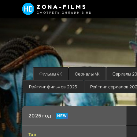
ZONA-FILMS
СМОТРЕТЬ ОНЛАЙН В HD
Фильмы 4K
Сериалы 4K
Сериалы 2
Рейтинг фильмов 2025
Рейтинг сериалов 20
2026 год
Топ