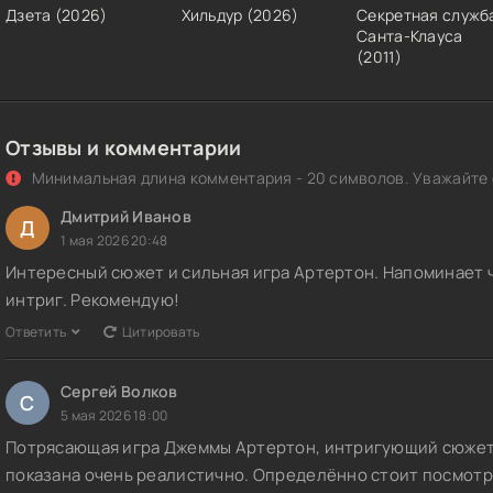
Дзета (2026)
Хильдур (2026)
Секретная служб
Санта-Клауса
(2011)
Отзывы и комментарии
Минимальная длина комментария - 20 символов. Уважайте с
Дмитрий Иванов
Д
1 мая 2026 20:48
Интересный сюжет и сильная игра Артертон. Напоминает ч
интриг. Рекомендую!
Ответить
Цитировать
Сергей Волков
С
5 мая 2026 18:00
Потрясающая игра Джеммы Артертон, интригующий сюжет.
показана очень реалистично. Определённо стоит посмотр