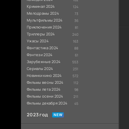
Криминал 2024
124
Мелодрамы 2024
73
Мультфильмы 2024
36
Приключения 2024
81
Триллеры 2024
240
Ужасы 2024
163
Фантастика 2024
88
Фэнтези 2024
61
Зарубежные 2024
553
Сериалы 2024
231
Новинки кино 2024
572
Фильмы весны 2024
112
Фильмы лета 2024
98
Фильмы осени 2024
211
Фильмы декабря 2024
45
2023 год