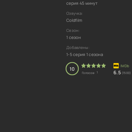
серия 45 минут
Озвучка:
Coldfilm
Сезон:
1 сезон
Добавлены:
1-5 серия 1 сезона
10
6.5
1
Голосов:
(1500)