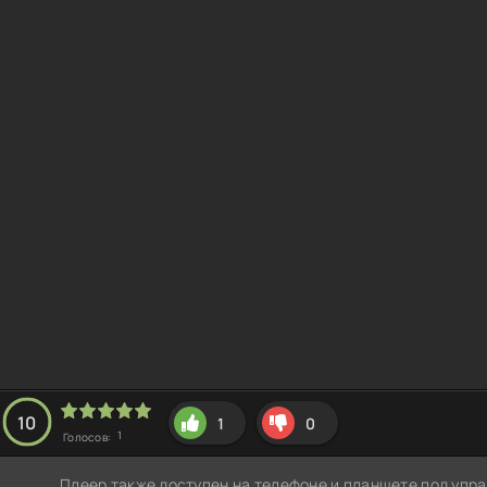
10
1
0
1
Голосов:
Плеер также доступен на телефоне и планшете под упра