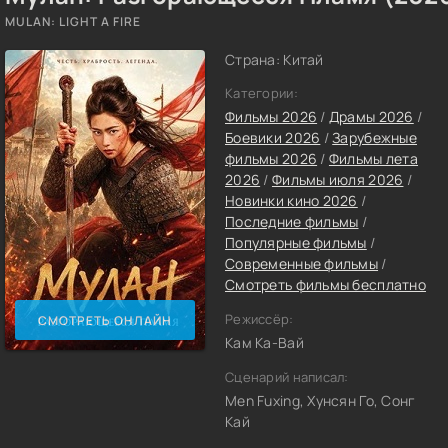
MULAN: LIGHT A FIRE
Страна: Китай
Категории:
Фильмы 2026
/
Драмы 2026
/
Боевики 2026
/
Зарубежные
фильмы 2026
/
Фильмы лета
2026
/
Фильмы июля 2026
/
Новинки кино 2026
/
Последние фильмы
/
Популярные фильмы
/
Современные фильмы
/
Смотреть фильмы бесплатно
Режиссёр:
СМОТРЕТЬ ОНЛАЙН
Кам Ка-Вай
Сценарий написал:
Men Fuxing, Хунсян Го, Сонг
Кай