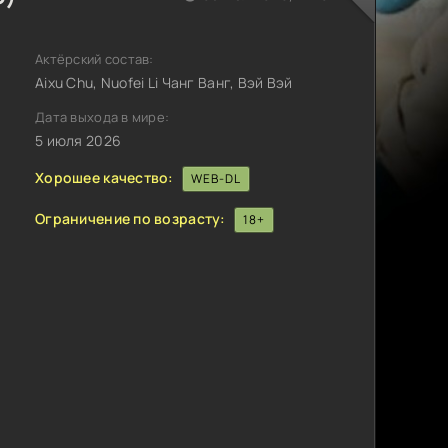
Актёрский состав:
Aixu Chu, Nuofei Li Чанг Ванг, Вэй Вэй
Дата выхода в мире:
5 июля 2026
Хорошее качество:
WEB-DL
Ограничение по возрасту:
18+