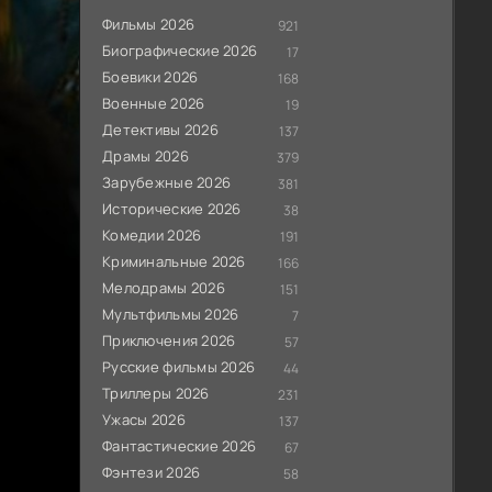
Фильмы 2026
921
Биографические 2026
17
Боевики 2026
168
Военные 2026
19
Детективы 2026
137
Драмы 2026
379
Зарубежные 2026
381
Исторические 2026
38
Комедии 2026
191
Криминальные 2026
166
Мелодрамы 2026
151
Мультфильмы 2026
7
Приключения 2026
57
Русские фильмы 2026
44
Триллеры 2026
231
Ужасы 2026
137
Фантастические 2026
67
Фэнтези 2026
58