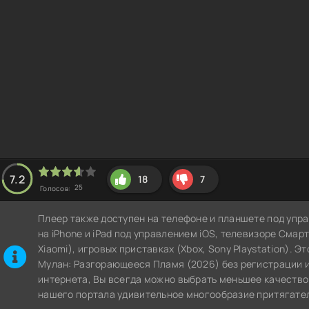
7.2
18
7
25
Голосов:
Плеер также доступен на телефоне и планшете под упра
на iPhone и iPad под управлением iOS, телевизоре СмартТВ
Xiaomi), игровых приставках (Xbox, Sony Playstation). 
Мулан: Разгорающееся Пламя (2026) без регистрации и
интернета, Вы всегда можно выбрать меньшее качество
нашего портала удивительное многообразие притягател