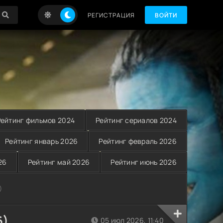
РЕГИСТРАЦИЯ
ВОЙТИ
Рейтинг фильмов 2024
Рейтинг сериалов 2024
Рейтинг январь 2026
Рейтинг февраль 2026
26
Рейтинг май 2026
Рейтинг июнь 2026
)
6)
05 июл 2026, 11:40