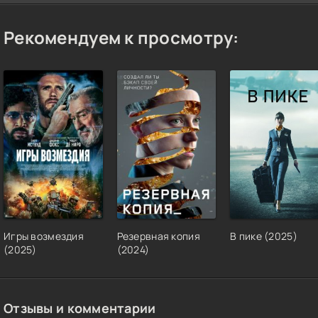
Рекомендуем к просмотру:
Игры возмездия
Резервная копия
В пике (2025)
(2025)
(2024)
Отзывы и комментарии