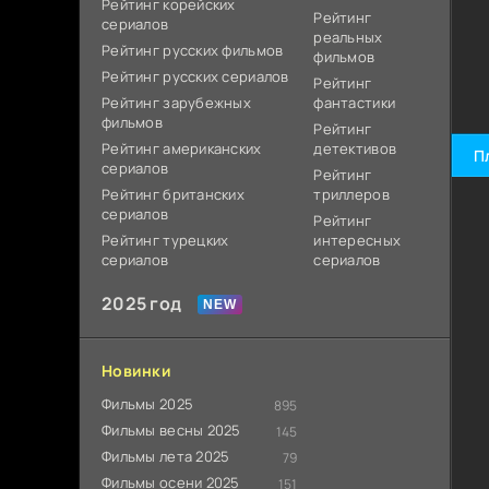
Рейтинг корейских
Рейтинг
сериалов
реальных
Рейтинг русских фильмов
фильмов
Рейтинг русских сериалов
Рейтинг
Рейтинг зарубежных
фантастики
фильмов
Рейтинг
Рейтинг американских
детективов
П
сериалов
Рейтинг
Рейтинг британских
триллеров
сериалов
Рейтинг
Рейтинг турецких
интересных
сериалов
сериалов
2025 год
Новинки
Фильмы 2025
895
Фильмы весны 2025
145
Фильмы лета 2025
79
Фильмы осени 2025
151