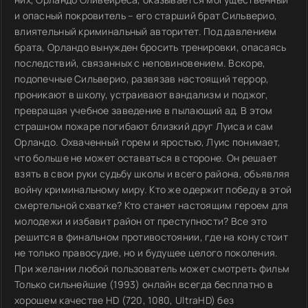
и опасный покровитель – его старший брат Сильверио,
влиятельный криминальный авторитет. Под давлением
брата, Орландо вынужден бросить тренировки, опасаясь
последствий, связанных с неповиновением. Вскоре,
подопечные Сильверио, развязав настоящий террор,
проникают в школу, устраивают вандализм и поджог,
превращая учебное заведение в пылающий ад. В этом
страшном пожаре погибают близкий друг Луиса и сам
Орландо. Охваченный горем и яростью, Луис понимает,
что больше не может оставаться в стороне. Он решает
взять в свои руки судьбу школы и всего района, объявляя
войну криминальному миру. Кто же одержит победу в этой
смертельной схватке? Кто станет настоящим героем для
молодежи и избавит район от преступности? Все это
решится в финальном противостоянии, где на кону стоит
не только правосудие, но и будущее целого поколения.
При желании любой пользователь может смотреть фильм
Только сильнейшие (1993) онлайн всегда бесплатно в
хорошем качестве HD (720, 1080, UltraHD) без