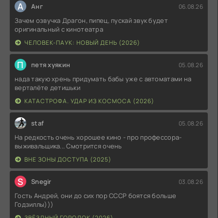
А
Анг
06.08.26
Зачем озвучка Драгон, пипец, пускай звук будет
оригинальный с кинотеатра
ЧЕЛОВЕК-ПАУК: НОВЫЙ ДЕНЬ (2026)
П
петя хуякин
05.08.26
нада такую хрень придумать бабы уже с автоматами на
верталёте детишьки
КАТАСТРОФА. УДАР ИЗ КОСМОСА (2026)
staf
05.08.26
На редкость очень хорошее кино - про профессора-
выживальщика... Смотрится очень
ВНЕ ЗОНЫ ДОСТУПА (2025)
S
Snegir
03.08.26
Гость Андрей, они до сих пор СССР боятся больше
Годзиллы)))
ЗВЁЗДНЫЙ ГОРОДОК (2026)