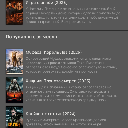
Игры с огнём (2026)
У Натали и Лафлина в отношениях наступил тяжёлый
период. Пожар в их доме, который едва не привёл к беде,
только подлил масла в огонь и сделал обстановку ещё
более напряжённой. Вскоре в их жизни
Популярные за месяц
Муфаса: Король Лев (2025)
Осиротевший Муфаса знакомится с наследником
королевских кровей по имени Така. Вместе они
отправляются в судьбоносное опасное путешествие,
которое проверит их дружбу на прочность.
Хищник: Планета смерти (2025)
Хищник Дек, изгнанный из клана, отправляется на
опасную планету Калиск. Он стремится доказать
своему отцу и всему племени, что достоин быть частью
клана. Он встречает загадочную девушку Тию и
Крейвен-охотник (2024)
Русский иммигрант Сергей Кравинофф должен
доказать, что он величайший охотник в мире.