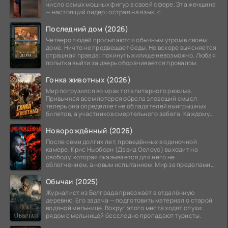
число самых мощных фигур в своей сфере. Эта женщина
— настоящий лидер: острая на язык, с
Последний дом (2026)
Четверо людей просыпаются обычным утром в своем
доме. Ничто не предвещает беды. Но вскоре выясняется
страшная правда: покинуть жилище невозможно. Любая
попытка выйти за дверь оборачивается провалом.
Гонка животных (2026)
Мир погрузился во мрак тоталитарного режима.
Привычная всем лотерея обрела зловещий смысл:
теперь она определяет не обладателей выигрышных
билетов, а участников смертельного забега. Каждому
номеру
Новорождённый (2026)
После семи долгих лет, проведённых в одиночной
камере, Крис Ньюборн (Дэвид Оелоуо) выходит на
свободу, которая оказывается для него не
облегчением, а новым испытанием. Мир за пределами
тюремных стен
Обычаи (2025)
Журналист из Белграда приезжает в отдалённую
деревню. Его задача — подготовить материал о старой
водяной мельнице. Вокруг этого места ходят слухи:
рядом с мельницей бесследно пропадают туристы.