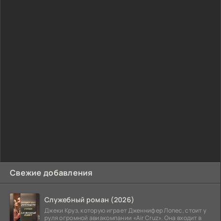
Свежие добавления
Служебный роман (2026)
Джеки Круз, которую играет Дженнифер Лопес, стоит у
руля огромной авиакомпании «Air Cruz». Она входит в