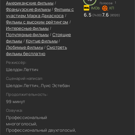
Американские фильмы
/
1
Голосов:
Французские фильмы
/
Фильмы c
6.5
7.6
участием Марка Дакаскоса
/
(7400)
(8320)
Фильмы с высоким рейтингом
/
Интересные фильмы
/
Популярные фильмы
/
Стоящие
фильмы
/
Крутые фильмы
/
Любимые фильмы
/
Смотреть
фильмы бесплатно
Режиссёр:
Шелдон Леттич
Сценарий написал:
Шелдон Леттич, Луис Эстебан
Продолжительность:
99 минут
Озвучка:
Профессиональный
многоголосый,
Профессиональный двухголосый,