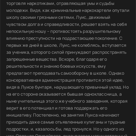
торговля наркотиками, отравляющая умы и судьбы
молодежи. Видя, как криминальные наркокартели опутали
школу своими грязными сетями, Луис, движимый
чувством долга и справедливости, решает взять на себя
непосильную ношу – противостоять разрушительному
влиянию преступности на подрастающее поколение. С
первых же дней в школе, Луис, не колеблясь, вступается
за ученика, которого силой принуждают распространять
запрещенные вещества. Вскоре, благодаря его
решительности и знанию боевых искусств, ему
предлагают преподавать самооборону в школе. Однако
консервативная администрация противится этой идее,
видя в Луисе бунтаря, нарушающего привычный уклад. Но
на его стороне оказывается бывшая одноклассница, а
ныне учительница этого же учебного заведения, которая
верит в его потенциал и готова поддержать его
инициативу. Постепенно, на занятия Луиса начинают
приходить даже самые отъявленные хулиганы и трудные
подростки, и, казалось бы, лед тронулся. Но у одного из
них, Орландо Оливейреса, оказывается могущественный