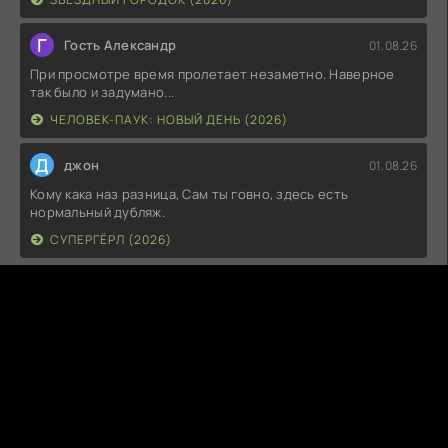
Г
Гость Александр
01.08.26
При просмотре время пролетает незаметно. Наверное
так было и задумано...
ЧЕЛОВЕК-ПАУК: НОВЫЙ ДЕНЬ (2026)
Д
джон
01.08.26
Кому кака наз разница, Сам ты говно, здесь есть
нормальный дубляж.
СУПЕРГЁРЛ (2026)