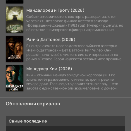
Мандалорец и Грогу (2026)
События космического вестерна разворачиваются
через пять лет после финала шестого эпизода —
«Возвращение джедая» (1983 год). Империя рухнула, но
её остатки — имперские офицеры и криминальные
Ранчо Даттонов (2026)
В центре сюжета нового девятисерийного вестерна
«Ранчо Даттонов» — Бет Даттон и Рип Уилер. Они
решают начать всё с чистого листа и переезжают на
ранчо в Техасе. Герои надеются оставить все прошлые
Менеджер Ким (2026)
Ким — обычный менеджер крупной корпорации. Его
жизнь течёт размеренно: отчёты, встречи, редкие
вечера дома. Главное, что держит его на плаву, — это
забота о единственном близком человеке, о дочери.
Обновления сериалов
Самые последние