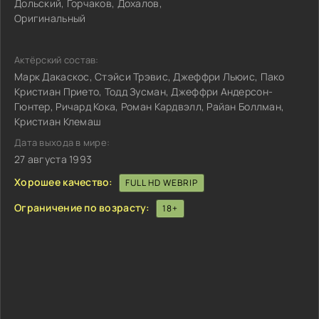
Дольский, Горчаков, Дохалов,
Оригинальный
Актёрский состав:
Марк Дакаскос, Стэйси Трэвис, Джеффри Льюис, Пако
Кристиан Прието, Тодд Зусман, Джеффри Андерсон-
Гюнтер, Ричард Кока, Роман Кардвэлл, Райан Боллман,
Кристиан Клемаш
Дата выхода в мире:
27 августа 1993
Хорошее качество:
FULL HD WEBRIP
Ограничение по возрасту:
18+