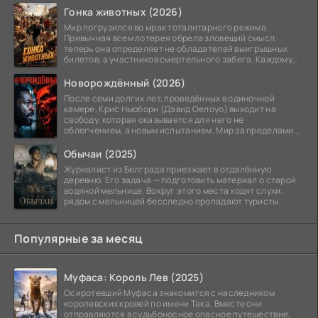
Гонка животных (2026)
Мир погрузился во мрак тоталитарного режима.
Привычная всем лотерея обрела зловещий смысл:
теперь она определяет не обладателей выигрышных
билетов, а участников смертельного забега. Каждому
номеру
Новорождённый (2026)
После семи долгих лет, проведённых в одиночной
камере, Крис Ньюборн (Дэвид Оелоуо) выходит на
свободу, которая оказывается для него не
облегчением, а новым испытанием. Мир за пределами
тюремных стен
Обычаи (2025)
Журналист из Белграда приезжает в отдалённую
деревню. Его задача — подготовить материал о старой
водяной мельнице. Вокруг этого места ходят слухи:
рядом с мельницей бесследно пропадают туристы.
Популярные за месяц
Муфаса: Король Лев (2025)
Осиротевший Муфаса знакомится с наследником
королевских кровей по имени Така. Вместе они
отправляются в судьбоносное опасное путешествие,