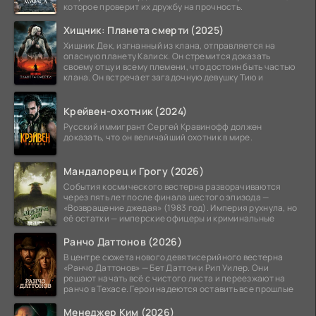
которое проверит их дружбу на прочность.
Хищник: Планета смерти (2025)
Хищник Дек, изгнанный из клана, отправляется на
опасную планету Калиск. Он стремится доказать
своему отцу и всему племени, что достоин быть частью
клана. Он встречает загадочную девушку Тию и
Крейвен-охотник (2024)
Русский иммигрант Сергей Кравинофф должен
доказать, что он величайший охотник в мире.
Мандалорец и Грогу (2026)
События космического вестерна разворачиваются
через пять лет после финала шестого эпизода —
«Возвращение джедая» (1983 год). Империя рухнула, но
её остатки — имперские офицеры и криминальные
Ранчо Даттонов (2026)
В центре сюжета нового девятисерийного вестерна
«Ранчо Даттонов» — Бет Даттон и Рип Уилер. Они
решают начать всё с чистого листа и переезжают на
ранчо в Техасе. Герои надеются оставить все прошлые
Менеджер Ким (2026)