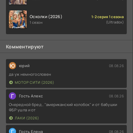
Осколки (2026)
1-2 серия 1 сезона
(Ultradox)
1 сезон
Комментируют
Ю
юрий
08.08.26
да уж немногословен
МОТОР СИТИ (2026)
Г
Гость Алекс
08.08.26
Очередной бред , "американский колобок" и от бабушки
ФБР ушла и от
ЛАКИ (2026)
Г
Гость Елена
08.08.26