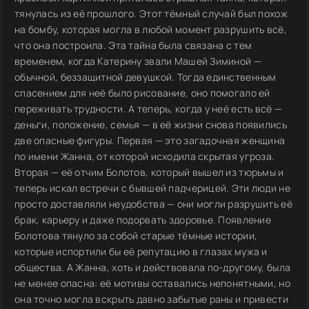
тянулась из её прошлого. Этот тёмный случай был похож
на бомбу, которая могла в любой момент разрушить всё,
что она построила. Эта тайна была связана с тем
временем, когда Катерину звали Машей Зиминой —
обычной, беззащитной девушкой. Тогда единственным
спасением для неё было рисование, оно помогало ей
переживать трудности. А теперь, когда у неё есть всё —
деньги, положение, семья — в её жизни снова появились
две опасные фигуры. Первая — это загадочная женщина
по имени Жанна, от которой исходила скрытая угроза.
Вторая — её отчим Болотов, который вышел из тюрьмы и
теперь искал встречи с бывшей падчерицей. Эти люди не
просто доставляли неудобства — они могли разрушить её
брак, карьеру и даже подорвать здоровье. Появление
Болотова тянуло за собой старые тёмные истории,
которые испортили бы её репутацию в глазах мужа и
общества. А Жанна, хоть и действовала по-другому, была
не менее опасна: её мотивы оставались непонятными, но
она точно могла вскрыть давно забытые раны и привести