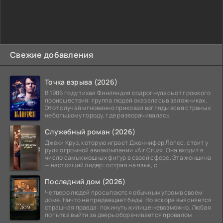
Свежие добавления
Точка взрыва (2026)
В 1986 году тихая Финляндия содрогнулась от громкого
происшествия: группа людей оказалась в заложниках.
Этот случай мгновенно приковал взгляды всей страны к
небольшому городу, где разворачивалась
Служебный роман (2026)
Джеки Круз, которую играет Дженнифер Лопес, стоит у
руля огромной авиакомпании «Air Cruz». Она входит в
число самых мощных фигур в своей сфере. Эта женщина
— настоящий лидер: острая на язык, с
Последний дом (2026)
Четверо людей просыпаются обычным утром в своем
доме. Ничто не предвещает беды. Но вскоре выясняется
страшная правда: покинуть жилище невозможно. Любая
попытка выйти за дверь оборачивается провалом.