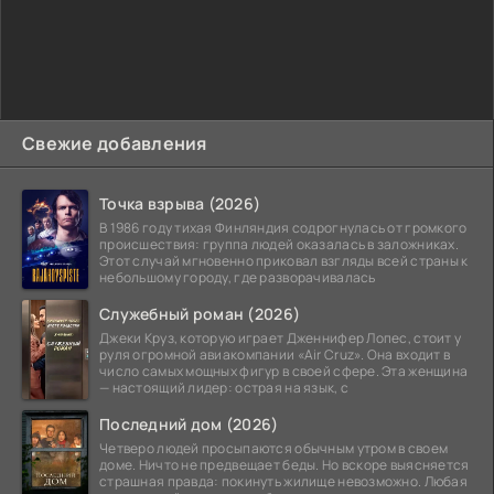
Свежие добавления
Точка взрыва (2026)
В 1986 году тихая Финляндия содрогнулась от громкого
происшествия: группа людей оказалась в заложниках.
Этот случай мгновенно приковал взгляды всей страны к
небольшому городу, где разворачивалась
Служебный роман (2026)
Джеки Круз, которую играет Дженнифер Лопес, стоит у
руля огромной авиакомпании «Air Cruz». Она входит в
число самых мощных фигур в своей сфере. Эта женщина
— настоящий лидер: острая на язык, с
Последний дом (2026)
Четверо людей просыпаются обычным утром в своем
доме. Ничто не предвещает беды. Но вскоре выясняется
страшная правда: покинуть жилище невозможно. Любая