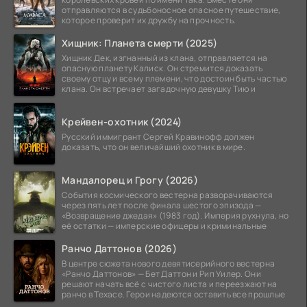
отправляются в судьбоносное опасное путешествие,
которое проверит их дружбу на прочность.
Хищник: Планета смерти (2025)
Хищник Дек, изгнанный из клана, отправляется на
опасную планету Калиск. Он стремится доказать
своему отцу и всему племени, что достоин быть частью
клана. Он встречает загадочную девушку Тию и
Крейвен-охотник (2024)
Русский иммигрант Сергей Кравинофф должен
доказать, что он величайший охотник в мире.
Мандалорец и Грогу (2026)
События космического вестерна разворачиваются
через пять лет после финала шестого эпизода —
«Возвращение джедая» (1983 год). Империя рухнула, но
её остатки — имперские офицеры и криминальные
Ранчо Даттонов (2026)
В центре сюжета нового девятисерийного вестерна
«Ранчо Даттонов» — Бет Даттон и Рип Уилер. Они
решают начать всё с чистого листа и переезжают на
ранчо в Техасе. Герои надеются оставить все прошлые