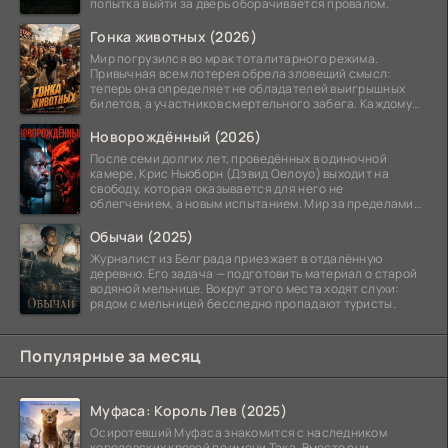
попытка выйти за дверь оборачивается провалом.
Гонка животных (2026)
Мир погрузился во мрак тоталитарного режима.
Привычная всем лотерея обрела зловещий смысл:
теперь она определяет не обладателей выигрышных
билетов, а участников смертельного забега. Каждому
номеру
Новорождённый (2026)
После семи долгих лет, проведённых в одиночной
камере, Крис Ньюборн (Дэвид Оелоуо) выходит на
свободу, которая оказывается для него не
облегчением, а новым испытанием. Мир за пределами
тюремных стен
Обычаи (2025)
Журналист из Белграда приезжает в отдалённую
деревню. Его задача — подготовить материал о старой
водяной мельнице. Вокруг этого места ходят слухи:
рядом с мельницей бесследно пропадают туристы.
Популярные за месяц
Муфаса: Король Лев (2025)
Осиротевший Муфаса знакомится с наследником
королевских кровей по имени Така. Вместе они