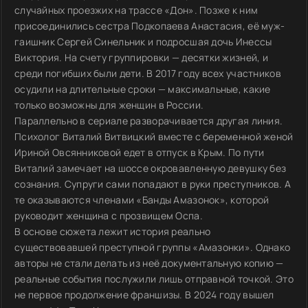
случайных проезжих на трассе «Дон». Позже к ним
присоединились сестра Подкопаева Анастасия, её муж-
гаишник Сергей Синельник и подросшая дочь Инессы
Виктория. На счету группировки — десятки жизней, и
среди погибших были дети. В 2017 году всех участников
осудили на длительные сроки — максимальные, какие
только возможны для женщин в России.
Параллельно в сериале разворачивается другая линия.
Психолог Виталий Витвицкий вместе с беременной женой
Ириной Овсянниковой едет в отпуск в Крым. По пути
Виталий замечает на шоссе окровавленную девушку без
сознания. Супруги сами попадают в руки преступников. А
те оказываются членами «Банды Амазонок», которой
руководит женщина с прозвищем Оспа.
В основе сюжета лежит история реально
существовавшей преступной группы «Амазонки». Однако
авторы не стали делать из неё документальную копию —
реальные события послужили лишь отправной точкой. Это
не первое продолжение франшизы. В 2024 году вышел