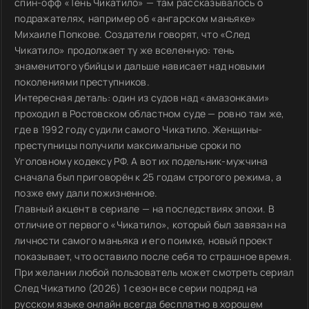
спин-офф «Тень Чикатило» — там рассказывалось о
подражателях, например об «ангарском маньяке»
Михаиле Попкове. Создатели говорят, что «След
Чикатило» продолжает ту же вселенную: тень
знаменитого убийцы и дальше нависает над новыми
поколениями преступников.
Интересная деталь: один из судов над «амазонками»
проходил в Ростовском областном суде — ровно там же,
где в 1992 году судили самого Чикатило. Женщины-
преступницы получили максимальные сроки по
Уголовному кодексу РФ. А вот их подельник-мужчина
сначала был приговорён к 25 годам строгого режима, а
позже ему дали пожизненное.
Главный акцент в сериале — на последствиях эпохи. В
отличие от первого «Чикатило», который был завязан на
личности самого маньяка и его поимке, новый проект
показывает, что оставило после себя то страшное время.
При желании любой пользователь может смотреть сериал
След Чикатило (2026) 1 сезон все серии подряд на
русском языке онлайн всегда бесплатно в хорошем