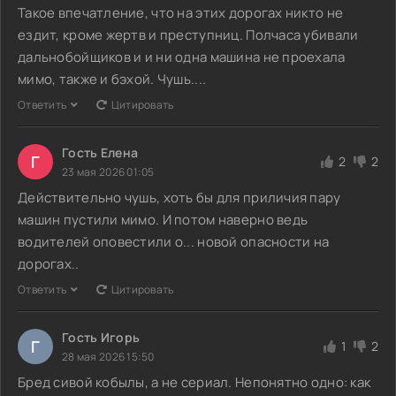
Такое впечатление, что на этих дорогах никто не
ездит, кроме жертв и преступниц. Полчаса убивали
дальнобойщиков и и ни одна машина не проехала
мимо, также и бэхой. Чушь....
Ответить
Цитировать
Гость Елена
Г
2
2
23 мая 2026 01:05
Действительно чушь, хоть бы для приличия пару
машин пустили мимо. И потом наверно ведь
водителей оповестили о... новой опасности на
дорогах..
Ответить
Цитировать
Гость Игорь
Г
1
2
28 мая 2026 15:50
Бред сивой кобылы, а не сериал. Непонятно одно: как