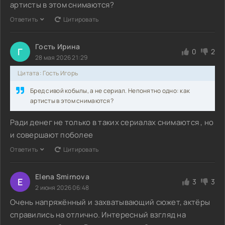
артисты в этом снимаются?
Ответить
Цитировать
Гость Ирина
Г
0
2
28 мая 2026 21:29
Цитата: Гость Игорь
Бред сивой кобылы, а не сериал. Непонятно одно: как
артисты в этом снимаются?
Ради денег не только в таких сериалах снимаются , но
и совершают поболее
Ответить
Цитировать
Elena Smirnova
E
3
3
2 июня 2026 06:48
Очень напряжённый и захватывающий сюжет, актёры
справились на отлично. Интересный взгляд на