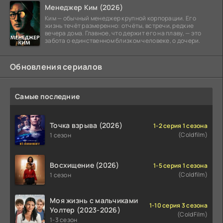
Менеджер Ким (2026)
Ким — обычный менеджер крупной корпорации. Его
жизнь течёт размеренно: отчёты, встречи, редкие
вечера дома. Главное, что держит его на плаву, — это
забота о единственном близком человеке, о дочери.
Обновления сериалов
Самые последние
Точка взрыва (2026)
1-2 серия 1 сезона
(Coldfilm)
1 сезон
Восхищение (2026)
1-5 серия 1 сезона
(Coldfilm)
1 сезон
Моя жизнь с мальчиками
1-10 серия 3 сезона
Уолтер (2023-2026)
(ColdFilm)
1-3 сезон