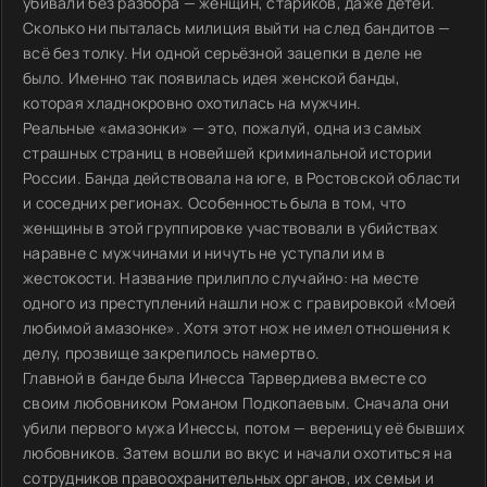
убивали без разбора — женщин, стариков, даже детей.
Сколько ни пыталась милиция выйти на след бандитов —
всё без толку. Ни одной серьёзной зацепки в деле не
было. Именно так появилась идея женской банды,
которая хладнокровно охотилась на мужчин.
Реальные «амазонки» — это, пожалуй, одна из самых
страшных страниц в новейшей криминальной истории
России. Банда действовала на юге, в Ростовской области
и соседних регионах. Особенность была в том, что
женщины в этой группировке участвовали в убийствах
наравне с мужчинами и ничуть не уступали им в
жестокости. Название прилипло случайно: на месте
одного из преступлений нашли нож с гравировкой «Моей
любимой амазонке». Хотя этот нож не имел отношения к
делу, прозвище закрепилось намертво.
Главной в банде была Инесса Тарвердиева вместе со
своим любовником Романом Подкопаевым. Сначала они
убили первого мужа Инессы, потом — вереницу её бывших
любовников. Затем вошли во вкус и начали охотиться на
сотрудников правоохранительных органов, их семьи и