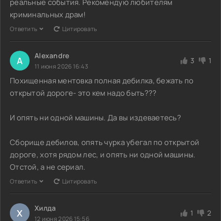
реальные события. Рекомендую любителям
криминальных драм!
Ответить
Цитировать
Alexandre
A
3
1
11 июня 2026 16:43
Похищенная ментовка полная дебилка, бежать по
открытой дороге- это кем надо быть???
И опять ни одной машины. Да вы издеваетесь?
Сборище дебилов, опять чурка убегал по открытой
дороге, хотя рядом лес, и опять ни одной машины.
Отстой, а не сериал.
Ответить
Цитировать
Хилда
Х
1
2
12 июня 2026 15:56