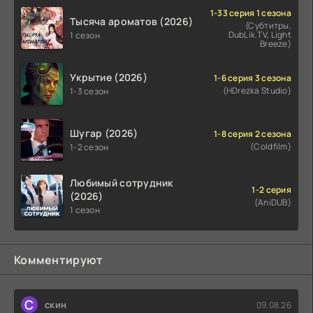
1-33 серия 1 сезона
Тысяча ароматов (2026)
(Субтитры,
DubLik.TV, Light
1 сезон
Breeze)
Укрытие (2026)
1-6 серия 3 сезона
(HDrezka Studio)
1-3 сезон
Шугар (2026)
1-8 серия 2 сезона
(Coldfilm)
1-2 сезон
Любимый сотрудник
1-2 серия
(2026)
(AniDUB)
1 сезон
Комментируют
С
скин
09.08.26