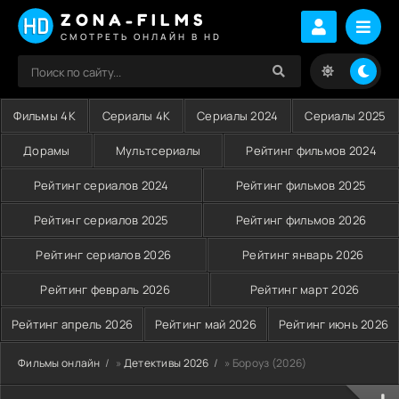
ZONA-FILMS
СМОТРЕТЬ ОНЛАЙН В HD
Фильмы 4K
Сериалы 4K
Сериалы 2024
Сериалы 2025
Дорамы
Мультсериалы
Рейтинг фильмов 2024
Рейтинг сериалов 2024
Рейтинг фильмов 2025
Рейтинг сериалов 2025
Рейтинг фильмов 2026
Рейтинг сериалов 2026
Рейтинг январь 2026
Рейтинг февраль 2026
Рейтинг март 2026
Рейтинг апрель 2026
Рейтинг май 2026
Рейтинг июнь 2026
Фильмы онлайн
»
Детективы 2026
» Бороуз (2026)