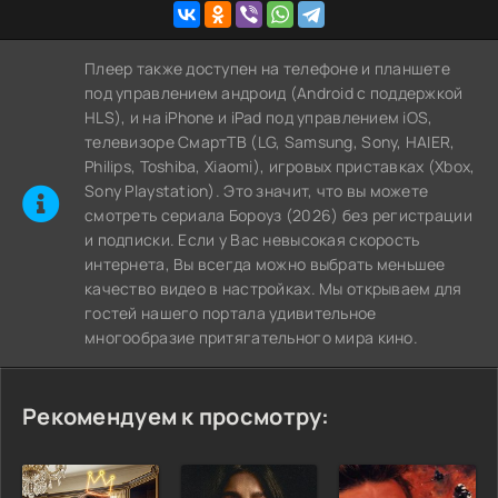
Плеер также доступен на телефоне и планшете
под управлением андроид (Android с поддержкой
HLS), и на iPhone и iPad под управлением iOS,
телевизоре СмартТВ (LG, Samsung, Sony, HAIER,
Philips, Toshiba, Xiaomi), игровых приставках (Xbox,
Sony Playstation). Это значит, что вы можете
cмотреть сериала Бороуз (2026) без регистрации
и подписки. Если у Вас невысокая скорость
интернета, Вы всегда можно выбрать меньшее
качество видео в настройках. Мы открываем для
гостей нашего портала удивительное
многообразие притягательного мира кино.
Рекомендуем к просмотру: