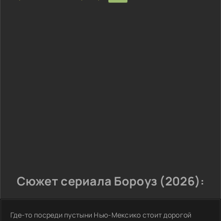
Сюжет сериала Бороуз (2026):
Где-то посреди пустыни Нью-Мексико стоит дорогой