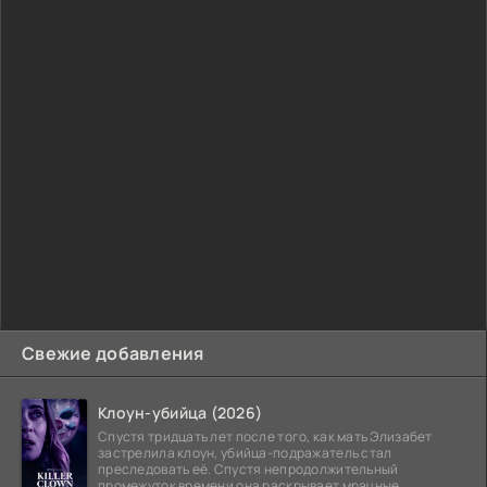
Свежие добавления
Клоун-убийца (2026)
Спустя тридцать лет после того, как мать Элизабет
застрелила клоун, убийца-подражатель стал
преследовать её. Спустя непродолжительный
промежуток времени она раскрывает мрачные