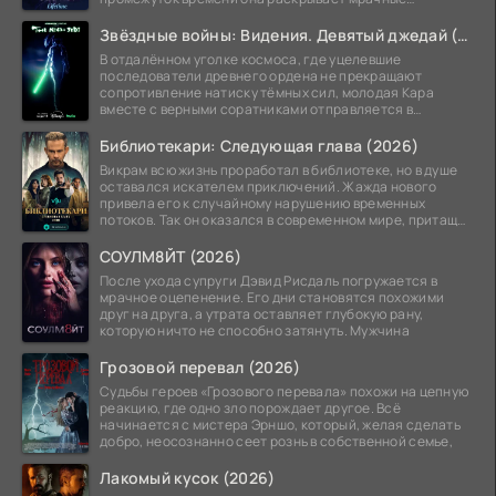
семейные тайны и
Звёздные войны: Видения. Девятый джедай (2026)
В отдалённом уголке космоса, где уцелевшие
последователи древнего ордена не прекращают
сопротивление натиску тёмных сил, молодая Кара
вместе с верными соратниками отправляется в
рискованный рейд.
Библиотекари: Следующая глава (2026)
Викрам всю жизнь проработал в библиотеке, но в душе
оставался искателем приключений. Жажда нового
привела его к случайному нарушению временных
потоков. Так он оказался в современном мире, притащив
за
СОУЛМ8ЙТ (2026)
После ухода супруги Дэвид Рисдаль погружается в
мрачное оцепенение. Его дни становятся похожими
друг на друга, а утрата оставляет глубокую рану,
которую ничто не способно затянуть. Мужчина
Грозовой перевал (2026)
Судьбы героев «Грозового перевала» похожи на цепную
реакцию, где одно зло порождает другое. Всё
начинается с мистера Эрншо, который, желая сделать
добро, неосознанно сеет рознь в собственной семье,
Лакомый кусок (2026)