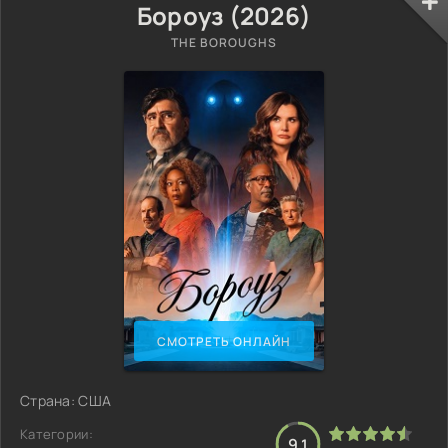
Бороуз (2026)
THE BOROUGHS
СМОТРЕТЬ ОНЛАЙН
Страна: США
Категории:
9.1