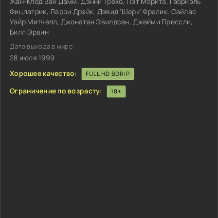
Жан-Клод Ван Дамм, Дэнни Трехо, Пэт Морита, Габриэль
Фицпатрик, Ларри Дрэйк, Дэвид 'Шарк' Фралик, Сайлас
Уэйр Митчелл, Джонатан Эвилдсен, Джейми Прессли,
Билл Эрвин
Дата выхода в мире:
28 июля 1999
Хорошее качество:
FULL HD BDRIP
Ограничение по возрасту:
18+