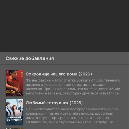
Свежие добавления
Сокровище нашего дома (2026)
Жизнь Сварны — это попытка убежать от собственного
прошлого, которое она хочет оставить позади
навсегда. Пройдя через годы, когда её ремеслом было
выполнение заказов, от которых другие отказывались,
Любимый сотрудник (2026)
Да Рым получает заманчивое предложение из крупной
корпорации. Там ее ждет стабильность, достойная
оплата труда и прозрачная карьерная лестница.
Казалось бы, о чем еще можно мечтать. Но девушка