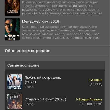
В центре сюжета нового девятисерийного вестерна
«Ранчо Даттонов» — Бет Даттон и Рип Уилер. Они
решают начать всё с чистого листа и переезжают на
ранчо в Техасе. Герои надеются оставить все прошлые
Менеджер Ким (2026)
Ким — обычный менеджер крупной корпорации. Его
жизнь течёт размеренно: отчёты, встречи, редкие
вечера дома. Главное, что держит его на плаву, — это
забота о единственном близком человеке, о дочери.
Обновления сериалов
Самые последние
Любимый сотрудник
1-2 серия
(2026)
(AniDUB)
1 сезон
Стерлинг-Поинт (2026)
1-8 серия 1 сезона
(LE-Production)
1 сезон