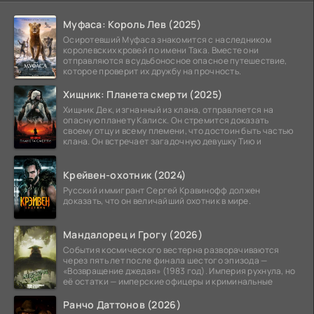
Муфаса: Король Лев (2025)
Осиротевший Муфаса знакомится с наследником
королевских кровей по имени Така. Вместе они
отправляются в судьбоносное опасное путешествие,
которое проверит их дружбу на прочность.
Хищник: Планета смерти (2025)
Хищник Дек, изгнанный из клана, отправляется на
опасную планету Калиск. Он стремится доказать
своему отцу и всему племени, что достоин быть частью
клана. Он встречает загадочную девушку Тию и
Крейвен-охотник (2024)
Русский иммигрант Сергей Кравинофф должен
доказать, что он величайший охотник в мире.
Мандалорец и Грогу (2026)
События космического вестерна разворачиваются
через пять лет после финала шестого эпизода —
«Возвращение джедая» (1983 год). Империя рухнула, но
её остатки — имперские офицеры и криминальные
Ранчо Даттонов (2026)