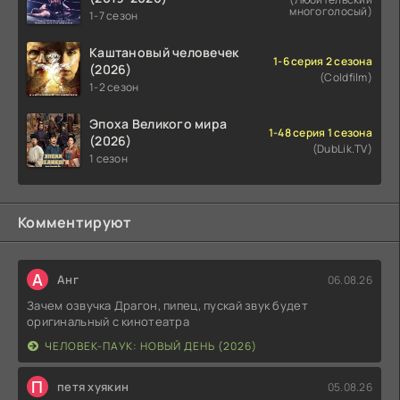
многоголосый)
1-7 сезон
Каштановый человечек
1-6 серия 2 сезона
(2026)
(Coldfilm)
1-2 сезон
Эпоха Великого мира
1-48 серия 1 сезона
(2026)
(DubLik.TV)
1 сезон
Комментируют
А
Анг
06.08.26
Зачем озвучка Драгон, пипец, пускай звук будет
оригинальный с кинотеатра
ЧЕЛОВЕК-ПАУК: НОВЫЙ ДЕНЬ (2026)
П
петя хуякин
05.08.26