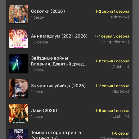
Осколки (2026)
1-2 серия 1 сезона
(Ultradox)
1 сезон
Анна медиум (2021-2026)
1-4 серия 5 сезона
(Не требуется)
1-5 сезон
Звёздные войны:
1-8 серия 1 сезона
Видения. Девятый джедай
(Coldfilm)
(2026)
1 сезон
Замужняя убийца (2026)
1-2 серия 1 сезона
(SoftBox)
1 сезон
Лаки (2026)
1-5 серия 1 сезона
(LostFilm)
1 сезон
Тёмная сторона ринга
1-6 серия
(2019-2026)
(Любительский