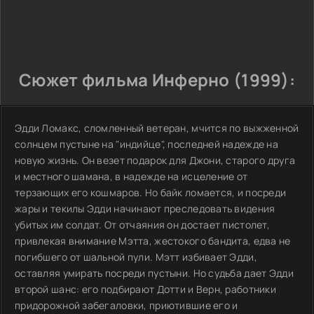
Сюжет фильма Инферно (1999):
Эдди Ломакс, сломленный ветеран, мчится по выжженной
солнцем пустыне на "индийце", последней надежде на
новую жизнь. Он везет подарок для Джони, старого друга
и местного шамана, в надежде на исцеление от
терзающих его кошмаров. Но байк ломается, и посреди
жары и текилы Эдди начинают преследовать видения
убитых им солдат. От отчаяния он достает пистолет,
привлекая внимание Мэтта, жестокого бандита, едва не
погибшего от шальной пули. Мэтт избивает Эдди,
оставляя умирать посреди пустыни. Но судьба дает Эдди
второй шанс: его подбирают Дотти и Верн, работники
придорожной забегаловки, приютившие его и