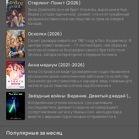
Стерлинг-Поинт (2026)
Энни Джейкобсон и её брат-близнец, выросшие в Нью-
Йорке с отцом-одиночкой, узнают, что их отчуждённый
дедушка оставил им в наследство остров на озере в
Канаде.
Осколки (2026)
Сюжет разворачивается в 1981 году в Лос-Анджелесе. В
центре повествования — 17-летний Брет, чей образ во
многом основан на биографии самого Брета Истона
Эллиса, автора литературного первоисточника.
Анна медиум (2021-2026)
Анна Островская ведёт размеренное существование в
роскошном доме, наполненное заботами по хозяйству.
Она никогда не стремилась к карьере, ведь главным для
неё всегда оставалась опека над близкими и
Звёздные войны: Видения. Девятый джедай (2026)
В отдалённом уголке космоса, где уцелевшие
последователи древнего ордена не прекращают
сопротивление натиску тёмных сил, молодая Кара
вместе с верными соратниками отправляется в
рискованный рейд.
Популярные за месяц