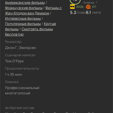
Американские фильмы
/
1
Голосов:
Французские фильмы
/
Фильмы c
5.2
6.1
Жан-Клодом ван Даммом
/
(11000)
(15873)
Интересные фильмы
/
Популярные фильмы
/
Крутые
фильмы
/
Смотреть фильмы
бесплатно
Режиссёр:
Джон Г. Эвилдсен
Сценарий написал:
Том О'Рурк
Продолжительность:
1 ч 35 мин
Озвучка:
Профессиональный
многоголосый
Актёрский состав: