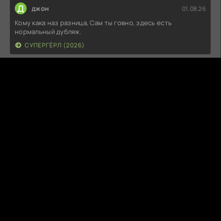
Д
джон
01.08.26
Кому кака наз разница, Сам ты говно, здесь есть
нормальный дубляж.
СУПЕРГЁРЛ (2026)