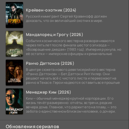
Крейвен-охотник (2024)
Русский иммигрант Сергей Кравинофф должен
доказать, что он величайший охотник в мире.
Мандалорец и Грогу (2026)
События космического вестерна разворачиваются
через пять лет после финала шестого эпизода —
«Возвращение джедая» (1983 год). Империя рухнула, но
её остатки — имперские офицеры и криминальные
Ранчо Даттонов (2026)
В центре сюжета нового девятисерийного вестерна
«Ранчо Даттонов» — Бет Даттон и Рип Уилер. Они
решают начать всё с чистого листа и переезжают на
ранчо в Техасе. Герои надеются оставить все прошлые
Менеджер Ким (2026)
Ким — обычный менеджер крупной корпорации. Его
жизнь течёт размеренно: отчёты, встречи, редкие
вечера дома. Главное, что держит его на плаву, — это
забота о единственном близком человеке, о дочери.
Обновления сериалов