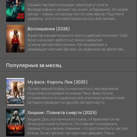
Семейство Кейн покидает обжитый уголок в
Филадельфии и уезжает за океан, в Германию. Их новое
жильё — замок, которому почти семь веков. Родители
уверены: это отличный повод начать всё заново,
Восхищение (2026)
В разгар изнурительного зноя судебный психолог Габс
Фокс начинает работу в стенах закрытой
психиатрической клиники. Её направляют к
семнадцатилетней Бетани, осуждённой за убийство
матери. Девушка
Популярные за месяц
Муфаса: Король Лев (2025)
Осиротевший Муфаса знакомится с наследником
королевских кровей по имени Така. Вместе они
отправляются в судьбоносное опасное путешествие,
которое проверит их дружбу на прочность.
Хищник: Планета смерти (2025)
Хищник Дек, изгнанный из клана, отправляется на
опасную планету Калиск. Он стремится доказать
своему отцу и всему племени, что достоин быть частью
клана. Он встречает загадочную девушку Тию и