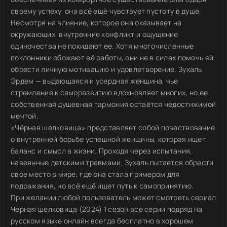
своему успеху, она всё ещё чувствует пустоту в душе.
Несмотря на влияние, которое она оказывает на
окружающих, внутренние конфликт и ощущение
одиночества не покидают ее. Хотя многочисленные
поклонники обожают её работы, они не в силах помочь ей
обрести личную мотивацию и удовлетворение. Зухаль
Эрдем — выдающаяся и усердная женщина, чье
стремление к саморазвитию вдохновляет многих, но ее
собственная душевная гармония остаётся недостижимой
мечтой.
«Чёрная шелковица» представляет собой повествование
о внутренней борьбе успешной женщины, которая ищет
баланс и смысл в жизни. Проходя через испытания,
навеянные детскими травмами, Зухаль пытается обрести
своё место в мире, где она стала примером для
подражания, но всё ещё ищет путь к самопринятию.
При желании любой пользователь может смотреть сериал
Чёрная шелковица (2024) 1 сезон все серии подряд на
русском языке онлайн всегда бесплатно в хорошем