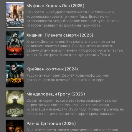
Муфаса: Король Лев (2025)
Осиротевший Муфаса знакомится с наследником
королевских кровей по имени Така. Вместе они
отправляются в судьбоносное опасное путешествие,
которое проверит их дружбу на прочность.
Хищник: Планета смерти (2025)
Хищник Дек, изгнанный из клана, отправляется на
опасную планету Калиск. Он стремится доказать
своему отцу и всему племени, что достоин быть частью
клана. Он встречает загадочную девушку Тию и
Крейвен-охотник (2024)
Русский иммигрант Сергей Кравинофф должен
доказать, что он величайший охотник в мире.
Мандалорец и Грогу (2026)
События космического вестерна разворачиваются
через пять лет после финала шестого эпизода —
«Возвращение джедая» (1983 год). Империя рухнула, но
её остатки — имперские офицеры и криминальные
Ранчо Даттонов (2026)
В центре сюжета нового девятисерийного вестерна