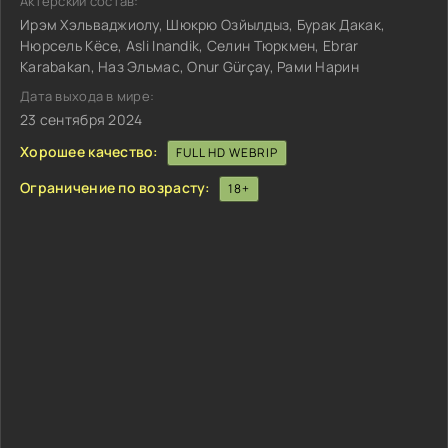
Актёрский состав:
Ирэм Хэльваджиолу, Шюкрю Озйылдыз, Бурак Дакак,
Нюрсель Кёсе, Asli Inandik, Селин Тюркмен, Ebrar
Karabakan, Наз Эльмас, Onur Gürçay, Рами Нарин
Дата выхода в мире:
23 сентября 2024
Хорошее качество:
FULL HD WEBRIP
Ограничение по возрасту:
18+