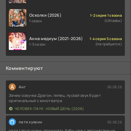
Осколки (2026)
1-2 серия 1 сезона
(Ultradox)
1 сезон
Анна медиум (2021-2026)
1-4 серия 5 сезона
(Не требуется)
1-5 сезон
Комментируют
А
Анг
06.08.26
Зачем озвучка Драгон, пипец, пускай звук будет
оригинальный с кинотеатра
ЧЕЛОВЕК-ПАУК: НОВЫЙ ДЕНЬ (2026)
П
петя хуякин
05.08.26
нада такую хрень придумать бабы уже с автоматами на