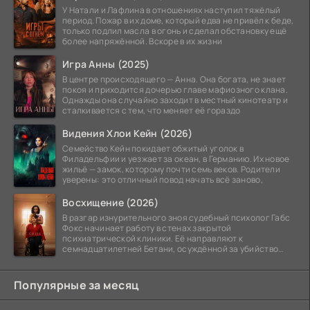
У Натали и Лафлина в отношениях наступил тяжёлый
период. Пожар в их доме, который едва не привёл к беде,
только подлил масла в огонь и сделал обстановку ещё
более напряжённой. Вскоре в их жизни
Игра Анны (2025)
В центре происходящего — Анна. Она богата, не знает
покоя и приходится дочерью главе мафиозного клана.
Однажды она случайно заходит в местный кинотеатр и
сталкивается с тем, что меняет её гораздо
Видения Хлои Кейн (2026)
Семейство Кейн покидает обжитый уголок в
Филадельфии и уезжает за океан, в Германию. Их новое
жильё — замок, которому почти семь веков. Родители
уверены: это отличный повод начать всё заново,
Восхищение (2026)
В разгар изнурительного зноя судебный психолог Габс
Фокс начинает работу в стенах закрытой
психиатрической клиники. Её направляют к
семнадцатилетней Бетани, осуждённой за убийство
матери. Девушка
Популярные за месяц