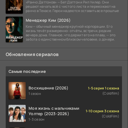
«Ранчо Даттонов» — Бет Даттон и Рип Уилер. Они
решают начать всё с чистого листа и переезжают на
ранчо в Техасе. Герои надеются оставить все прошлые
Менеджер Ким (2026)
Ким — обычный менеджер крупной корпорации. Его
жизнь течёт размеренно: отчёты, встречи, редкие
вечера дома. Главное, что держит его на плаву, — это
забота о единственном близком человеке, о дочери.
Обновления сериалов
Самые последние
Восхищение (2026)
1-5 серия 1 сезона
(Coldfilm)
1 сезон
Моя жизнь с мальчиками
1-10 серия 3 сезона
Уолтер (2023-2026)
(ColdFilm)
1-3 сезон