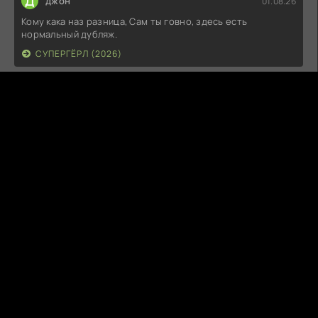
Д
джон
01.08.26
Кому кака наз разница, Сам ты говно, здесь есть
нормальный дубляж.
СУПЕРГЁРЛ (2026)