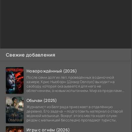
Свежие добавления
Новорождённый (2026)
После семи долгих лет, проведённых в одиночной
камере, Крис Ньюборн (Дэвид Оелоуо) выходит на
свободу, которая оказывается для него не
облегчением, а новым испытанием. Мир за пределами
тюремных стен
Обычаи (2025)
Журналист из Белграда приезжает в отдалённую
деревню. Его задача — подготовить материал о старой
водяной мельнице. Вокруг этого места ходят слухи:
рядом с мельницей бесследно пропадают туристы.
Игры с огнём (2026)