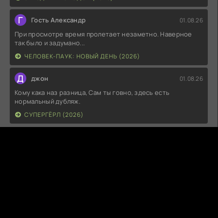
Г
Гость Александр
01.08.26
При просмотре время пролетает незаметно. Наверное
так было и задумано...
ЧЕЛОВЕК-ПАУК: НОВЫЙ ДЕНЬ (2026)
Д
джон
01.08.26
Кому кака наз разница, Сам ты говно, здесь есть
нормальный дубляж.
СУПЕРГЁРЛ (2026)