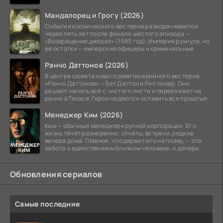
Мандалорец и Грогу (2026)
События космического вестерна разворачиваются
через пять лет после финала шестого эпизода —
«Возвращение джедая» (1983 год). Империя рухнула, но
её остатки — имперские офицеры и криминальные
Ранчо Даттонов (2026)
В центре сюжета нового девятисерийного вестерна
«Ранчо Даттонов» — Бет Даттон и Рип Уилер. Они
решают начать всё с чистого листа и переезжают на
ранчо в Техасе. Герои надеются оставить все прошлые
Менеджер Ким (2026)
Ким — обычный менеджер крупной корпорации. Его
жизнь течёт размеренно: отчёты, встречи, редкие
вечера дома. Главное, что держит его на плаву, — это
забота о единственном близком человеке, о дочери.
Обновления сериалов
Самые последние