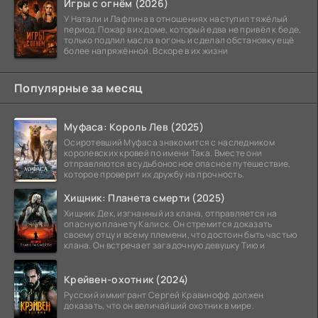
Игры с огнём (2026)
У Натали и Лафлина в отношениях наступил тяжёлый
период. Пожар в их доме, который едва не привёл к беде,
только подлил масла в огонь и сделал обстановку ещё
более напряжённой. Вскоре в их жизни
Популярные за месяц
Муфаса: Король Лев (2025)
Осиротевший Муфаса знакомится с наследником
королевских кровей по имени Така. Вместе они
отправляются в судьбоносное опасное путешествие,
которое проверит их дружбу на прочность.
Хищник: Планета смерти (2025)
Хищник Дек, изгнанный из клана, отправляется на
опасную планету Калиск. Он стремится доказать
своему отцу и всему племени, что достоин быть частью
клана. Он встречает загадочную девушку Тию и
Крейвен-охотник (2024)
Русский иммигрант Сергей Кравинофф должен
доказать, что он величайший охотник в мире.