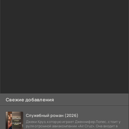
Свежие добавления
Служебный роман (2026)
Джеки Круз, которую играет Дженнифер Лопес, стоит у
руля огромной авиакомпании «Air Cruz». Она входит в