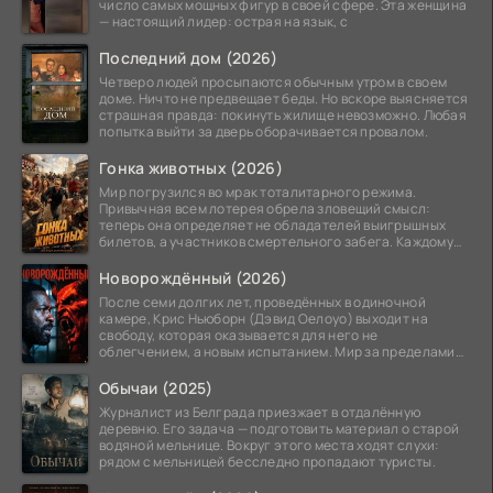
число самых мощных фигур в своей сфере. Эта женщина
— настоящий лидер: острая на язык, с
Последний дом (2026)
Четверо людей просыпаются обычным утром в своем
доме. Ничто не предвещает беды. Но вскоре выясняется
страшная правда: покинуть жилище невозможно. Любая
попытка выйти за дверь оборачивается провалом.
Гонка животных (2026)
Мир погрузился во мрак тоталитарного режима.
Привычная всем лотерея обрела зловещий смысл:
теперь она определяет не обладателей выигрышных
билетов, а участников смертельного забега. Каждому
номеру
Новорождённый (2026)
После семи долгих лет, проведённых в одиночной
камере, Крис Ньюборн (Дэвид Оелоуо) выходит на
свободу, которая оказывается для него не
облегчением, а новым испытанием. Мир за пределами
тюремных стен
Обычаи (2025)
Журналист из Белграда приезжает в отдалённую
деревню. Его задача — подготовить материал о старой
водяной мельнице. Вокруг этого места ходят слухи:
рядом с мельницей бесследно пропадают туристы.