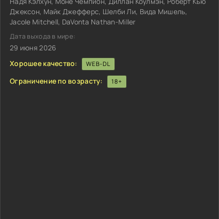
Надя Кэлхун, Моне Чемпион, Диллан Коулмэн, Роберт Кью
Джексон, Майк Джефферс, Шелби Ли, Вида Мишель,
Jacole Mitchell, DaVonta Nathan-Miller
Дата выхода в мире:
29 июня 2026
Хорошее качество:
WEB-DL
Ограничение по возрасту:
18+