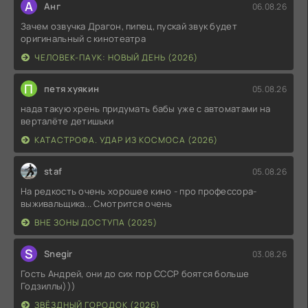
А
Анг
06.08.26
Зачем озвучка Драгон, пипец, пускай звук будет
оригинальный с кинотеатра
ЧЕЛОВЕК-ПАУК: НОВЫЙ ДЕНЬ (2026)
П
петя хуякин
05.08.26
нада такую хрень придумать бабы уже с автоматами на
верталёте детишьки
КАТАСТРОФА. УДАР ИЗ КОСМОСА (2026)
staf
05.08.26
На редкость очень хорошее кино - про профессора-
выживальщика... Смотрится очень
ВНЕ ЗОНЫ ДОСТУПА (2025)
S
Snegir
03.08.26
Гость Андрей, они до сих пор СССР боятся больше
Годзиллы)))
ЗВЁЗДНЫЙ ГОРОДОК (2026)