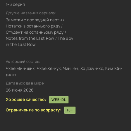
1-6 серия
Другие названия сериала:
Заметки с последней парты /
Нотатки з останнього ряду /
Студент на останньому ряду /
Notes from the Last Row / The Boy
in the Last Row
Актёрский состав:
Чхве Мин-щик, Чхве Хён-ук, Чин Гён, Хо Джун-хо, Ким Юн-
джин
Дата выхода в мире:
26 июня 2026
Хорошее качество:
WEB-DL
Ограничение по возрасту:
18+