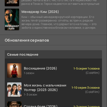
решают начать всё с чистого листа и переезжают на
ранчо в Техасе. Герои надеются оставить все прошлые
Менеджер Ким (2026)
Ким — обычный менеджер крупной корпорации. Его
жизнь течёт размеренно: отчёты, встречи, редкие
вечера дома. Главное, что держит его на плаву, — это
забота о единственном близком человеке, о дочери.
Обновления сериалов
Самые последние
Восхищение (2026)
1-5 серия 1 сезона
(Coldfilm)
1 сезон
Моя жизнь с мальчиками
1-10 серия 3 сезона
Уолтер (2023-2026)
(ColdFilm)
1-3 сезон
Страна боев (2026)
1-2 серия 1 сезона