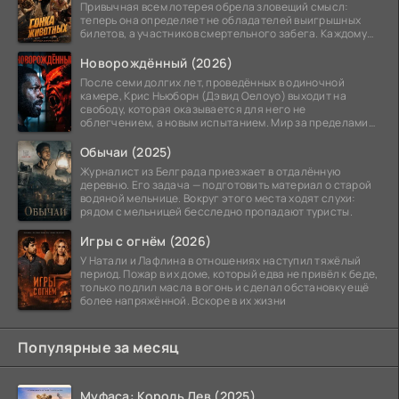
Привычная всем лотерея обрела зловещий смысл:
теперь она определяет не обладателей выигрышных
билетов, а участников смертельного забега. Каждому
номеру
Новорождённый (2026)
После семи долгих лет, проведённых в одиночной
камере, Крис Ньюборн (Дэвид Оелоуо) выходит на
свободу, которая оказывается для него не
облегчением, а новым испытанием. Мир за пределами
тюремных стен
Обычаи (2025)
Журналист из Белграда приезжает в отдалённую
деревню. Его задача — подготовить материал о старой
водяной мельнице. Вокруг этого места ходят слухи:
рядом с мельницей бесследно пропадают туристы.
Игры с огнём (2026)
У Натали и Лафлина в отношениях наступил тяжёлый
период. Пожар в их доме, который едва не привёл к беде,
только подлил масла в огонь и сделал обстановку ещё
более напряжённой. Вскоре в их жизни
Популярные за месяц
Муфаса: Король Лев (2025)