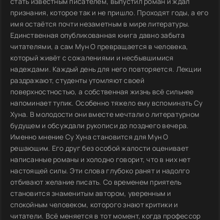
стать известным писателем, выпустил роман и ждал
признания, которое так и не пришло. Проходят годы, а его
имя остаётся почти незаметным в мире литературы.
Единственная опубликованная книга давно забыта
читателями, а сам Мун О превращается в человека,
который живёт с сожалениями и несбывшимися
надеждами. Каждый день для него повторяется. Лекции
раздражают, студенты утомляют своей
поверхностностью, а собственная жизнь всё сильнее
напоминает тупик. Особенно тяжело ему вспоминать Су
Хуна. В молодости они вместе мечтали о литературном
будущем и обсуждали рукописи до позднего вечера.
Именно мнение Су Хуна становится для Мун О
решающим. Его друг без особой жалости оценивает
написанные романы и холодно говорит, что в них нет
настоящей силы. Эти слова глубоко ранят и надолго
отбивают желание писать. Со временем приятель
становится знаменитым автором, уверенным и
спокойным человеком, которого знают критики и
читатели. Всё меняется в тот момент, когда профессор