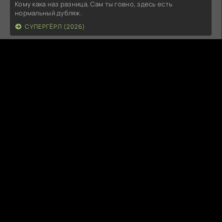
Кому кака наз разница, Сам ты говно, здесь есть
нормальный дубляж.
СУПЕРГЁРЛ (2026)