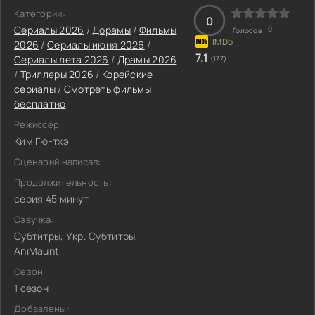
Категории:
0
Сериалы 2026
/
Дорамы
/
Фильмы
0
Голосов:
2026
/
Сериалы июня 2026
/
7.1
Сериалы лета 2026
/
Драмы 2026
(177)
/
Триллеры 2026
/
Корейские
сериалы
/
Смотреть фильмы
бесплатно
Режиссёр:
Ким Гю-тхэ
Сценарий написал:
Продолжительность:
серия 45 минут
Озвучка:
Субтитры, Укр. Субтитры,
AniMaunt
Сезон:
1 сезон
Добавлены: