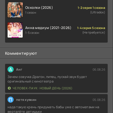
Осколки (2026)
1-2 серия 1 сезона
(Ultradox)
1 сезон
Анна медиум (2021-2026)
1-4 серия 5 сезона
(Не требуется)
1-5 сезон
Комментируют
А
Анг
06.08.26
Зачем озвучка Драгон, пипец, пускай звук будет
оригинальный с кинотеатра
ЧЕЛОВЕК-ПАУК: НОВЫЙ ДЕНЬ (2026)
П
петя хуякин
05.08.26
нада такую хрень придумать бабы уже с автоматами на
верталёте детишьки