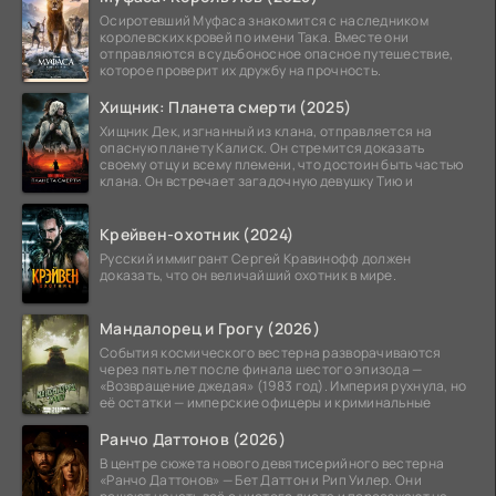
Осиротевший Муфаса знакомится с наследником
королевских кровей по имени Така. Вместе они
отправляются в судьбоносное опасное путешествие,
которое проверит их дружбу на прочность.
Хищник: Планета смерти (2025)
Хищник Дек, изгнанный из клана, отправляется на
опасную планету Калиск. Он стремится доказать
своему отцу и всему племени, что достоин быть частью
клана. Он встречает загадочную девушку Тию и
Крейвен-охотник (2024)
Русский иммигрант Сергей Кравинофф должен
доказать, что он величайший охотник в мире.
Мандалорец и Грогу (2026)
События космического вестерна разворачиваются
через пять лет после финала шестого эпизода —
«Возвращение джедая» (1983 год). Империя рухнула, но
её остатки — имперские офицеры и криминальные
Ранчо Даттонов (2026)
В центре сюжета нового девятисерийного вестерна
«Ранчо Даттонов» — Бет Даттон и Рип Уилер. Они