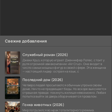
Свежие добавления
Служебный роман (2026)
Джеки Круз, которую играет Дженнифер Лопес, стоит у
руля огромной авиакомпании «Air Cruz». Она входит в
число самых мощных фигур в своей сфере. Эта женщина
— настоящий лидер: острая на язык, с
Последний дом (2026)
Четверо людей просыпаются обычным утром в своем
доме. Ничто не предвещает беды. Но вскоре выясняется
страшная правда: покинуть жилище невозможно. Любая
попытка выйти за дверь оборачивается провалом.
Гонка животных (2026)
Мир погрузился во мрак тоталитарного режима.