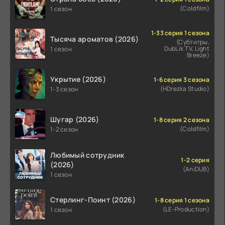
(Coldfilm)
1 сезон
1-33 серия 1 сезона
Тысяча ароматов (2026)
(Субтитры,
DubLik.TV, Light
1 сезон
Breeze)
Укрытие (2026)
1-6 серия 3 сезона
(HDrezka Studio)
1-3 сезон
Шугар (2026)
1-8 серия 2 сезона
(Coldfilm)
1-2 сезон
Любимый сотрудник
1-2 серия
(2026)
(AniDUB)
1 сезон
Стерлинг-Поинт (2026)
1-8 серия 1 сезона
(LE-Production)
1 сезон