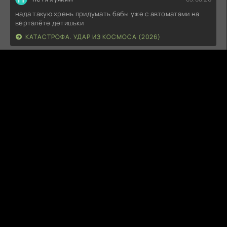
нада такую хрень придумать бабы уже с автоматами на
верталёте детишьки
КАТАСТРОФА. УДАР ИЗ КОСМОСА (2026)