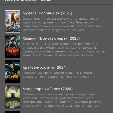
Муфаса: Король Лев (2025)
Осиротевший Муфаса знакомится с наследником
королевских кровей по имени Така. Вместе они
отправляются в судьбоносное опасное путешествие,
которое проверит их дружбу на прочность.
Хищник: Планета смерти (2025)
Хищник Дек, изгнанный из клана, отправляется на
опасную планету Калиск. Он стремится доказать
своему отцу и всему племени, что достоин быть частью
клана. Он встречает загадочную девушку Тию и
Крейвен-охотник (2024)
Русский иммигрант Сергей Кравинофф должен
доказать, что он величайший охотник в мире.
Мандалорец и Грогу (2026)
События космического вестерна разворачиваются
через пять лет после финала шестого эпизода —
«Возвращение джедая» (1983 год). Империя рухнула, но
её остатки — имперские офицеры и криминальные