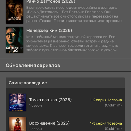
Ранчо Даттонов (2026)
В центре сюжета нового девятисерийного вестерна
«Ранчо Даттонов» — Бет Даттон и Рип Уилер. Они
решают начать всё с чистого листа и переезжают на
ранчо в Техасе. Герои надеются оставить все прошлые
Менеджер Ким (2026)
Ким — обычный менеджер крупной корпорации. Его
жизнь течёт размеренно: отчёты, встречи, редкие
вечера дома. Главное, что держит его на плаву, — это
забота о единственном близком человеке, о дочери.
Обновления сериалов
Самые последние
Точка взрыва (2026)
1-2 серия 1 сезона
(Coldfilm)
1 сезон
Восхищение (2026)
1-5 серия 1 сезона
(Coldfilm)
1 сезон