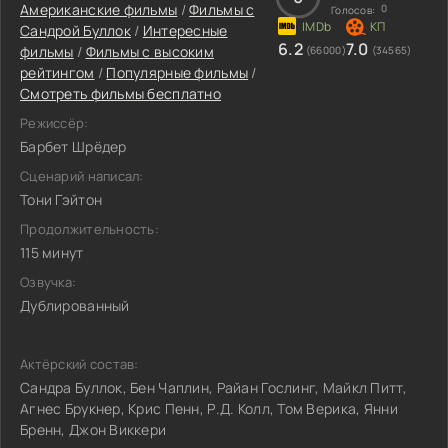
Американские фильмы
/
Фильмы c
0
Голосов:
Сандрой Буллок
/
Интересные
6.2
7.0
фильмы
/
Фильмы с высоким
(66000)
(34565)
рейтингом
/
Популярные фильмы
/
Смотреть фильмы бесплатно
Режиссёр:
Барбет Шрёдер
Сценарий написал:
Тони Гэйтон
Продолжительность:
115 минут
Озвучка:
Дублированный
Актёрский состав:
Сандра Буллок, Бен Чаплин, Райан Гослинг, Майкл Питт,
Агнес Брукнер, Крис Пенн, Р.Д. Колл, Том Верика, Янни
Бренн, Джон Виккери