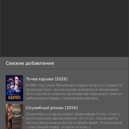
Свежие добавления
Точка взрыва (2026)
В 1986 году тихая Финляндия содрогнулась от громкого
происшествия: группа людей оказалась в заложниках.
Этот случай мгновенно приковал взгляды всей страны к
небольшому городу, где разворачивалась
Служебный роман (2026)
Джеки Круз, которую играет Дженнифер Лопес, стоит у
руля огромной авиакомпании «Air Cruz». Она входит в
число самых мощных фигур в своей сфере. Эта женщина
— настоящий лидер: острая на язык, с