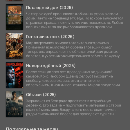
Последний дом (2026)
Четверо людей просыпаются обычным утром в своем
доме. Ничто не предвещает беды. Но вскоре выясняется
страшная правда: покинуть жилище невозможно. Любая
попытка выйти за дверь оборачивается провалом.
Гонка животных (2026)
Мир погрузился во мрак тоталитарного режима.
Привычная всем лотерея обрела зловещий смысл:
теперь она определяет не обладателей выигрышных
билетов, а участников смертельного забега. Каждому
номеру
Новорождённый (2026)
После семи долгих лет, проведённых в одиночной
камере, Крис Ньюборн (Дэвид Оелоуо) выходит на
свободу, которая оказывается для него не
облегчением, а новым испытанием. Мир за пределами
тюремных стен
Обычаи (2025)
Журналист из Белграда приезжает в отдалённую
деревню. Его задача — подготовить материал о старой
водяной мельнице. Вокруг этого места ходят слухи:
рядом с мельницей бесследно пропадают туристы.
Популярные за месяц