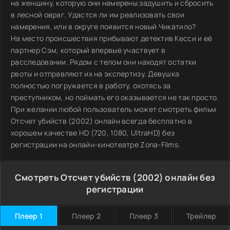
на женщину, которую они намерены задушить и сбросить
в лесной овраг. Удастся ли им реализовать свои
намерения, или в округе появится новый Чикатило?
На место происшествия прибывают детектив Кесси и её
партнер Сэм, который впервые участвует в
расследовании. Рядом с телом они находят остатки
рвоты и отправляют их на экспертизу. Девушка
полностью погружается в работу, охотясь за
преступником, но поймать его оказывается не так просто.
При желании любой пользователь может смотреть фильм
Отсчет убийств (2002) онлайн всегда бесплатно в
хорошем качестве HD (720, 1080, UltraHD) без
регистрации на онлайн-кинотеатре Zona-Films.
Смотреть Отсчет убийств (2002) онлайн без
регистрации
Плеер 1
Плеер 2
Плеер 3
Трейлер