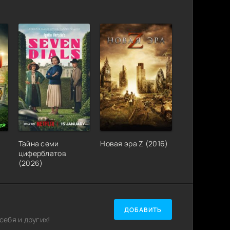
Тайна семи
Новая эра Z (2016)
циферблатов
(2026)
ДОБАВИТЬ
ебя и других!