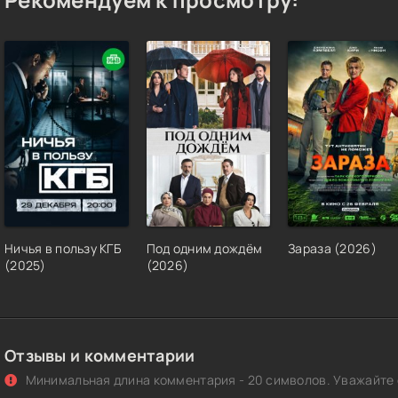
Ничья в пользу КГБ
Под одним дождём
Зараза (2026)
(2025)
(2026)
Отзывы и комментарии
Минимальная длина комментария - 20 символов. Уважайте с