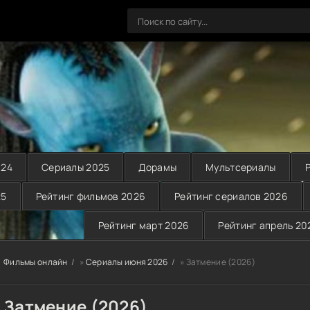
024
Сериалы 2025
Дорамы
Мультсериалы
25
Рейтинг фильмов 2026
Рейтинг сериалов 2026
Рейтинг март 2026
Рейтинг апрель 20
Фильмы онлайн
»
Сериалы июня 2026
» Затмение (2026)
Затмение (2026)