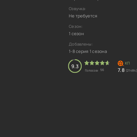
Озвучка:
Не требуется
Сезон:
1 сезон
Добавлены:
1-8 серия 1 сезона
9.3
7.8
56
Голосов:
(21484