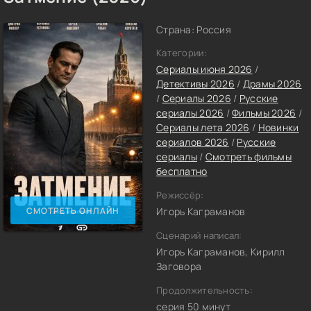
Страна: Россия
Категории:
Сериалы июня 2026
/
Детективы 2026
/
Драмы 2026
/
Сериалы 2026
/
Русские
сериалы 2026
/
Фильмы 2026
/
Сериалы лета 2026
/
Новинки
сериалов 2026
/
Русские
сериалы
/
Смотреть фильмы
бесплатно
Режиссёр:
СМОТРЕТЬ ОНЛАЙН
Игорь Каграманов
Сценарий написал:
Игорь Каграманов, Кирилл
Заговора
Продолжительность:
серия 50 минут