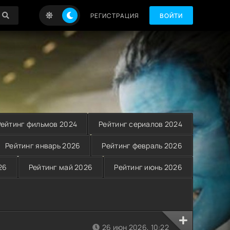
РЕГИСТРАЦИЯ
ВОЙТИ
Рейтинг фильмов 2024
Рейтинг сериалов 2024
Рейтинг январь 2026
Рейтинг февраль 2026
26
Рейтинг май 2026
Рейтинг июнь 2026
26 июн 2026, 10:22