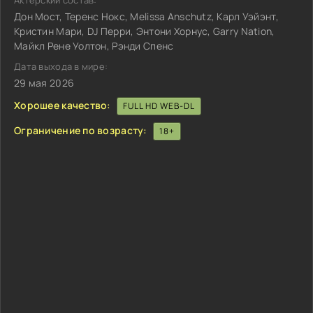
Актёрский состав:
Дон Мост, Теренс Нокс, Melissa Anschutz, Карл Уэйэнт,
Кристин Мари, DJ Перри, Энтони Хорнус, Garry Nation,
Майкл Рене Уолтон, Рэнди Спенс
Дата выхода в мире:
29 мая 2026
Хорошее качество:
FULL HD WEB-DL
Ограничение по возрасту:
18+