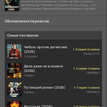
жизнь течёт размеренно: отчёты, встречи, редкие
вечера дома. Главное, что держит его на плаву, — это
забота о единственном близком человеке, о дочери.
Обновления сериалов
Самые последние
Чеболь против детектива
1-2 серия 2 сезона
(2026)
(DubLik.TV)
1-2 сезон
Дело даже не в измене
1-4 серия 1 сезона
(2026)
(SoftBox)
1 сезон
Пугающий роман (2026)
1-7 серия 1 сезона
(SoftBox)
1 сезон
Яростная (2026)
1-5 серия 1 сезона