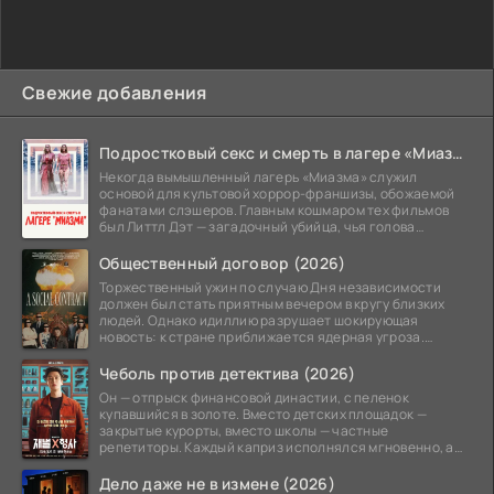
Свежие добавления
Подростковый секс и смерть в лагере «Миазма» (2026)
Некогда вымышленный лагерь «Миазма» служил
основой для культовой хоррор-франшизы, обожаемой
фанатами слэшеров. Главным кошмаром тех фильмов
был Литтл Дэт — загадочный убийца, чья голова
походила на
Общественный договор (2026)
Торжественный ужин по случаю Дня независимости
должен был стать приятным вечером в кругу близких
людей. Однако идиллию разрушает шокирующая
новость: к стране приближается ядерная угроза.
Эвакуация
Чеболь против детектива (2026)
Он — отпрыск финансовой династии, с пеленок
купавшийся в золоте. Вместо детских площадок —
закрытые курорты, вместо школы — частные
репетиторы. Каждый каприз исполнялся мгновенно, а
жизнь напоминала
Дело даже не в измене (2026)