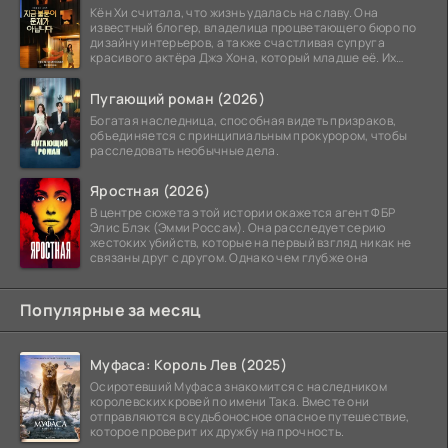
Кён Хи считала, что жизнь удалась на славу. Она
известный блогер, владелица процветающего бюро по
дизайну интерьеров, а также счастливая супруга
красивого актёра Джэ Хона, который младше её. Их
союз
Пугающий роман (2026)
Богатая наследница, способная видеть призраков,
объединяется с принципиальным прокурором, чтобы
расследовать необычные дела.
Яростная (2026)
В центре сюжета этой истории окажется агент ФБР
Элис Блэк (Эмми Россам). Она расследует серию
жестоких убийств, которые на первый взгляд никак не
связаны друг с другом. Однако чем глубже она
Популярные за месяц
Муфаса: Король Лев (2025)
Осиротевший Муфаса знакомится с наследником
королевских кровей по имени Така. Вместе они
отправляются в судьбоносное опасное путешествие,
которое проверит их дружбу на прочность.