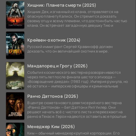
Хищник: Планета смерти (2025)
Хищник Дек, изгнанный из клана, отправляется на
опасную планету Калиск. Он стремится доказать
своему отцу и всему племени, что достоин быть частью
клана. Он встречает загадочную девушку Тию и
Крейвен-охотник (2024)
Русский иммигрант Сергей Кравинофф должен
доказать, что он величайший охотник в мире.
Мандалорец и Грогу (2026)
События космического вестерна разворачиваются
через пять лет после финала шестого эпизода —
«Возвращение джедая» (1983 год). Империя рухнула, но
её остатки — имперские офицеры и криминальные
Ранчо Даттонов (2026)
В центре сюжета нового девятисерийного вестерна
«Ранчо Даттонов» — Бет Даттон и Рип Уилер. Они
решают начать всё с чистого листа и переезжают на
ранчо в Техасе. Герои надеются оставить все прошлые
Менеджер Ким (2026)
Ким — обычный менеджер крупной корпорации. Его