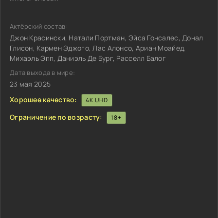
Актёрский состав:
Джон Красински, Натали Портман, Эйса Гонсалес, Донал
Глисон, Кармен Эджого, Лас Алонсо, Ариан Моайед,
Михаэль Эпп, Даниэль Де Бург, Расселл Балог
Дата выхода в мире:
23 мая 2025
Хорошее качество:
4K UHD
Ограничение по возрасту:
18+