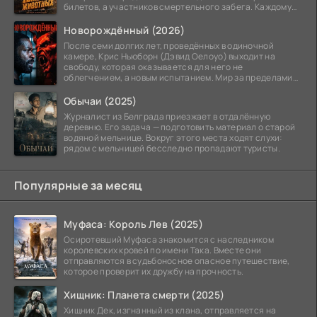
билетов, а участников смертельного забега. Каждому
номеру
Новорождённый (2026)
После семи долгих лет, проведённых в одиночной
камере, Крис Ньюборн (Дэвид Оелоуо) выходит на
свободу, которая оказывается для него не
облегчением, а новым испытанием. Мир за пределами
тюремных стен
Обычаи (2025)
Журналист из Белграда приезжает в отдалённую
деревню. Его задача — подготовить материал о старой
водяной мельнице. Вокруг этого места ходят слухи:
рядом с мельницей бесследно пропадают туристы.
Популярные за месяц
Муфаса: Король Лев (2025)
Осиротевший Муфаса знакомится с наследником
королевских кровей по имени Така. Вместе они
отправляются в судьбоносное опасное путешествие,
которое проверит их дружбу на прочность.
Хищник: Планета смерти (2025)
Хищник Дек, изгнанный из клана, отправляется на