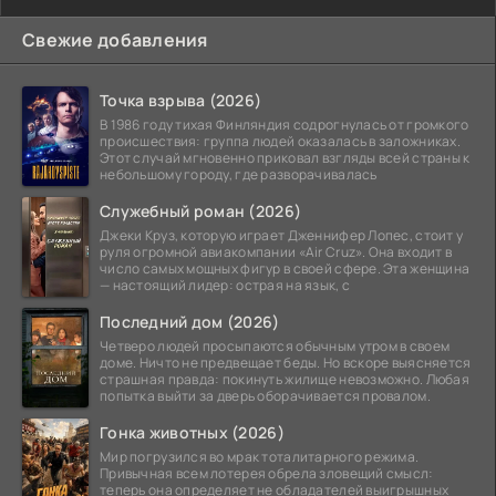
Свежие добавления
Точка взрыва (2026)
В 1986 году тихая Финляндия содрогнулась от громкого
происшествия: группа людей оказалась в заложниках.
Этот случай мгновенно приковал взгляды всей страны к
небольшому городу, где разворачивалась
Служебный роман (2026)
Джеки Круз, которую играет Дженнифер Лопес, стоит у
руля огромной авиакомпании «Air Cruz». Она входит в
число самых мощных фигур в своей сфере. Эта женщина
— настоящий лидер: острая на язык, с
Последний дом (2026)
Четверо людей просыпаются обычным утром в своем
доме. Ничто не предвещает беды. Но вскоре выясняется
страшная правда: покинуть жилище невозможно. Любая
попытка выйти за дверь оборачивается провалом.
Гонка животных (2026)
Мир погрузился во мрак тоталитарного режима.
Привычная всем лотерея обрела зловещий смысл:
теперь она определяет не обладателей выигрышных