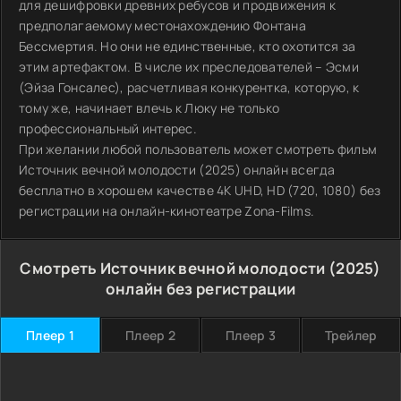
для дешифровки древних ребусов и продвижения к
предполагаемому местонахождению Фонтана
Бессмертия. Но они не единственные, кто охотится за
этим артефактом. В числе их преследователей – Эсми
(Эйза Гонсалес), расчетливая конкурентка, которую, к
тому же, начинает влечь к Люку не только
профессиональный интерес.
При желании любой пользователь может смотреть фильм
Источник вечной молодости (2025) онлайн всегда
бесплатно в хорошем качестве 4K UHD, HD (720, 1080) без
регистрации на онлайн-кинотеатре Zona-Films.
Смотреть Источник вечной молодости (2025)
онлайн без регистрации
Плеер 1
Плеер 2
Плеер 3
Трейлер