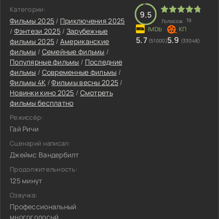
Категории:
9.5
Фильмы 2025
/
Приключения 2025
19
Голосов:
/
Фэнтези 2025
/
Зарубежные
5.7
5.9
фильмы 2025
/
Американские
(51000)
(33048)
фильмы
/
Семейные фильмы
/
Популярные фильмы
/
Последние
фильмы
/
Современные фильмы
/
Фильмы 4K
/
Фильмы весны 2025
/
Новинки кино 2025
/
Смотреть
фильмы бесплатно
Режиссёр:
Гай Ричи
Сценарий написал:
Джеймс Вандербилт
Продолжительность:
125 минут
Озвучка:
Профессиональный
многоголосый