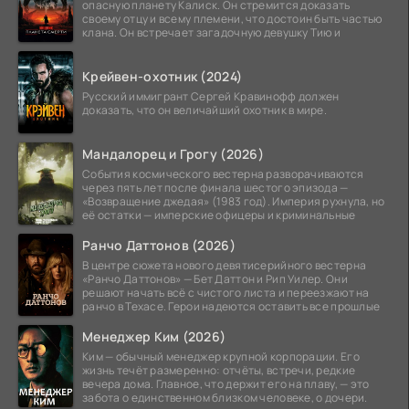
опасную планету Калиск. Он стремится доказать
своему отцу и всему племени, что достоин быть частью
клана. Он встречает загадочную девушку Тию и
Крейвен-охотник (2024)
Русский иммигрант Сергей Кравинофф должен
доказать, что он величайший охотник в мире.
Мандалорец и Грогу (2026)
События космического вестерна разворачиваются
через пять лет после финала шестого эпизода —
«Возвращение джедая» (1983 год). Империя рухнула, но
её остатки — имперские офицеры и криминальные
Ранчо Даттонов (2026)
В центре сюжета нового девятисерийного вестерна
«Ранчо Даттонов» — Бет Даттон и Рип Уилер. Они
решают начать всё с чистого листа и переезжают на
ранчо в Техасе. Герои надеются оставить все прошлые
Менеджер Ким (2026)
Ким — обычный менеджер крупной корпорации. Его
жизнь течёт размеренно: отчёты, встречи, редкие
вечера дома. Главное, что держит его на плаву, — это
забота о единственном близком человеке, о дочери.