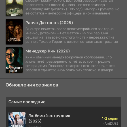
События космического вестерна разворачиваются
через пять лет после финала шестого эпизода —
«Возвращение джедая» (1983 год). Империя рухнула, но
её остатки — имперские офицеры и криминальные
Ранчо Даттонов (2026)
В центре сюжета нового девятисерийного вестерна
«Ранчо Даттонов» — Бет Даттон и Рип Уилер. Они
решают начать всё с чистого листа и переезжают на
ранчо в Техасе. Герои надеются оставить все прошлые
Менеджер Ким (2026)
Ким — обычный менеджер крупной корпорации. Его
жизнь течёт размеренно: отчёты, встречи, редкие
вечера дома. Главное, что держит его на плаву, — это
забота о единственном близком человеке, о дочери.
Обновления сериалов
Самые последние
Любимый сотрудник
1-2 серия
(2026)
(AniDUB)
1 сезон