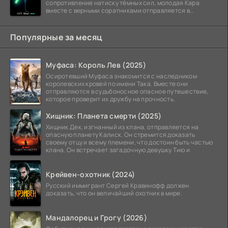
сопротивление натиску тёмных сил, молодая Кара
вместе с верными соратниками отправляется в
рискованный рейд.
Популярные за месяц
Муфаса: Король Лев (2025)
Осиротевший Муфаса знакомится с наследником
королевских кровей по имени Така. Вместе они
отправляются в судьбоносное опасное путешествие,
которое проверит их дружбу на прочность.
Хищник: Планета смерти (2025)
Хищник Дек, изгнанный из клана, отправляется на
опасную планету Калиск. Он стремится доказать
своему отцу и всему племени, что достоин быть частью
клана. Он встречает загадочную девушку Тию и
Крейвен-охотник (2024)
Русский иммигрант Сергей Кравинофф должен
доказать, что он величайший охотник в мире.
Мандалорец и Грогу (2026)