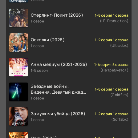
Стерлинг-Поинт (2026)
1-8 серия 1 сезона
(LE-Production)
1 сезон
Осколки (2026)
1-2 серия 1 сезона
(Ultradox)
1 сезон
Анна медиум (2021-2026)
1-4 серия 5 сезона
(Не требуется)
1-5 сезон
Звёздные войны:
1-8 серия 1 сезона
Видения. Девятый джедай
(Coldfilm)
(2026)
1 сезон
Замужняя убийца (2026)
1-2 серия 1 сезона
(SoftBox)
1 сезон