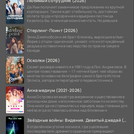
Любимый сотрудник (2026)
Да Рым получает заманчивое предложение из крупной
корпорации. Там ее ждет стабильность, достойная
оплата труда и прозрачная карьерная лестница.
Казалось бы, о чем еще можно мечтать. Но девушка
Стерлинг-Поинт (2026)
Энни Джейкобсон и её брат-близнец, выросшие в Нью-
Йорке с отцом-одиночкой, узнают, что их отчуждённый
дедушка оставил им в наследство остров на озере в
Канаде.
Осколки (2026)
Сюжет разворачивается в 1981 году в Лос-Анджелесе. В
центре повествования — 17-летний Брет, чей образ во
многом основан на биографии самого Брета Истона
Эллиса, автора литературного первоисточника.
Анна медиум (2021-2026)
Анна Островская ведёт размеренное существование в
роскошном доме, наполненное заботами по хозяйству.
Она никогда не стремилась к карьере, ведь главным для
неё всегда оставалась опека над близкими и
Звёздные войны: Видения. Девятый джедай (2026)
В отдалённом уголке космоса, где уцелевшие
последователи древнего ордена не прекращают