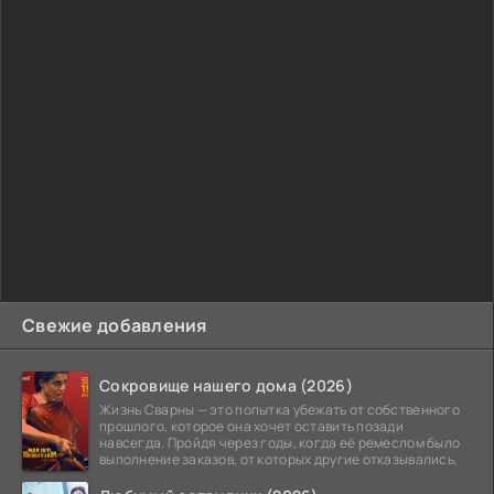
Свежие добавления
Сокровище нашего дома (2026)
Жизнь Сварны — это попытка убежать от собственного
прошлого, которое она хочет оставить позади
навсегда. Пройдя через годы, когда её ремеслом было
выполнение заказов, от которых другие отказывались,