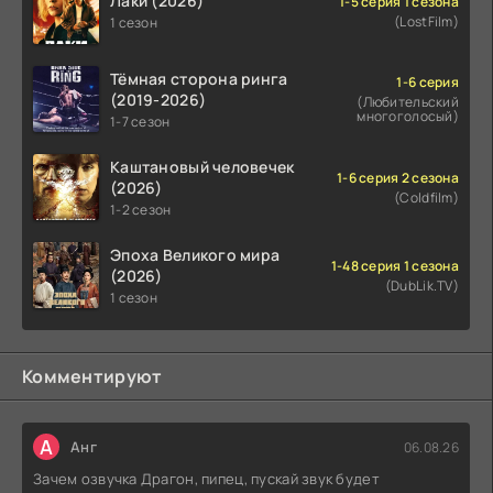
Лаки (2026)
1-5 серия 1 сезона
(LostFilm)
1 сезон
Тёмная сторона ринга
1-6 серия
(2019-2026)
(Любительский
многоголосый)
1-7 сезон
Каштановый человечек
1-6 серия 2 сезона
(2026)
(Coldfilm)
1-2 сезон
Эпоха Великого мира
1-48 серия 1 сезона
(2026)
(DubLik.TV)
1 сезон
Комментируют
А
Анг
06.08.26
Зачем озвучка Драгон, пипец, пускай звук будет