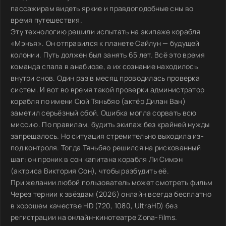
пассажирам видеть яркие и правдоподобные сны во
время путешествия.
Эту технологию решили испытать на экипаже корабля
«Мэнъя». Он отправился к планете Сайлун — будущей
колонии. Путь должен был занять 65 лет. Всё это время
команда спала в анабиозе, а их сознание находилось
внутри снов. Один раз в месяц проводилась проверка
систем. И вот во время такой проверки администратор
корабля по имени Сюй Тяньбяо (актёр Дилан Ван)
заметил серьёзный сбой. Ошибка могла сорвать всю
миссию. По правилам, будить экипаж без крайней нужды
запрещалось. Но ситуация стремительно выходила из-
под контроля. Тогда Тяньбяо решился на рискованный
шаг: он проник в сон капитана корабля Ли Симэн
(актриса Виктория Сон), чтобы разбудить её.
При желании любой пользователь может смотреть фильм
Через тернии к звёздам (2026) онлайн всегда бесплатно
в хорошем качестве HD (720, 1080, UltraHD) без
регистрации на онлайн-кинотеатре Zona-Films.