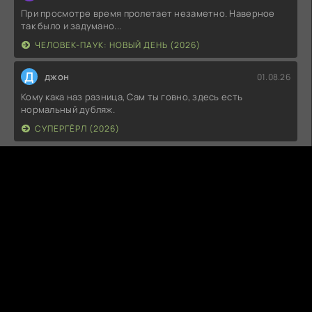
При просмотре время пролетает незаметно. Наверное
так было и задумано...
ЧЕЛОВЕК-ПАУК: НОВЫЙ ДЕНЬ (2026)
Д
джон
01.08.26
Кому кака наз разница, Сам ты говно, здесь есть
нормальный дубляж.
СУПЕРГЁРЛ (2026)