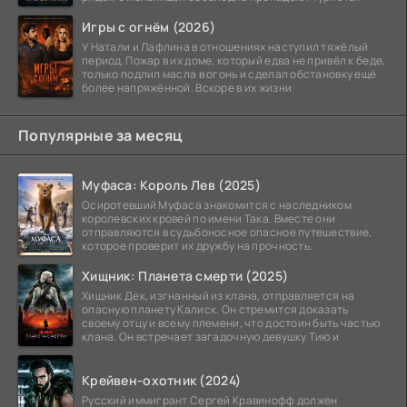
Игры с огнём (2026)
У Натали и Лафлина в отношениях наступил тяжёлый
период. Пожар в их доме, который едва не привёл к беде,
только подлил масла в огонь и сделал обстановку ещё
более напряжённой. Вскоре в их жизни
Популярные за месяц
Муфаса: Король Лев (2025)
Осиротевший Муфаса знакомится с наследником
королевских кровей по имени Така. Вместе они
отправляются в судьбоносное опасное путешествие,
которое проверит их дружбу на прочность.
Хищник: Планета смерти (2025)
Хищник Дек, изгнанный из клана, отправляется на
опасную планету Калиск. Он стремится доказать
своему отцу и всему племени, что достоин быть частью
клана. Он встречает загадочную девушку Тию и
Крейвен-охотник (2024)
Русский иммигрант Сергей Кравинофф должен