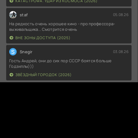
КАТАСТРОФА. УДАР ИЗ КОСМОСА (2026)
staf
05.08.26
На редкость очень хорошее кино - про профессора-
выживальщика... Смотрится очень
ВНЕ ЗОНЫ ДОСТУПА (2025)
S
Snegir
03.08.26
Гость Андрей, они до сих пор СССР боятся больше
Годзиллы)))
ЗВЁЗДНЫЙ ГОРОДОК (2026)