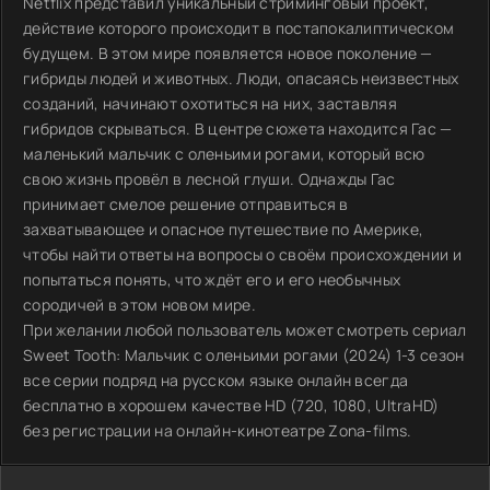
Netflix представил уникальный стриминговый проект,
действие которого происходит в постапокалиптическом
будущем. В этом мире появляется новое поколение —
гибриды людей и животных. Люди, опасаясь неизвестных
созданий, начинают охотиться на них, заставляя
гибридов скрываться. В центре сюжета находится Гас —
маленький мальчик с оленьими рогами, который всю
свою жизнь провёл в лесной глуши. Однажды Гас
принимает смелое решение отправиться в
захватывающее и опасное путешествие по Америке,
чтобы найти ответы на вопросы о своём происхождении и
попытаться понять, что ждёт его и его необычных
сородичей в этом новом мире.
При желании любой пользователь может смотреть сериал
Sweet Tooth: Мальчик с оленьими рогами (2024) 1-3 сезон
все серии подряд на русском языке онлайн всегда
бесплатно в хорошем качестве HD (720, 1080, UltraHD)
без регистрации на онлайн-кинотеатре Zona-films.