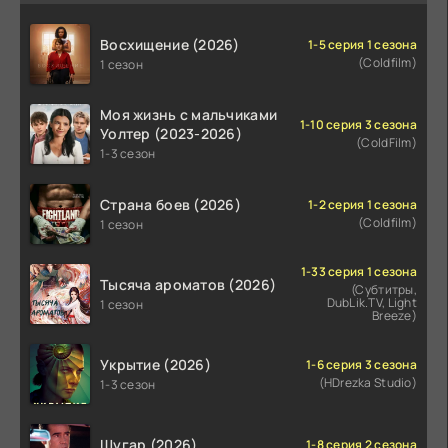
Восхищение (2026)
1-5 серия 1 сезона
(Coldfilm)
1 сезон
Моя жизнь с мальчиками
1-10 серия 3 сезона
Уолтер (2023-2026)
(ColdFilm)
1-3 сезон
Страна боев (2026)
1-2 серия 1 сезона
(Coldfilm)
1 сезон
1-33 серия 1 сезона
Тысяча ароматов (2026)
(Субтитры,
DubLik.TV, Light
1 сезон
Breeze)
Укрытие (2026)
1-6 серия 3 сезона
(HDrezka Studio)
1-3 сезон
Шугар (2026)
1-8 серия 2 сезона