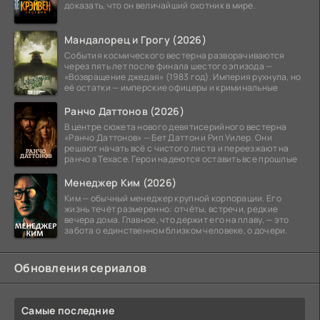
доказать, что он величайший охотник в мире.
Мандалорец и Грогу (2026)
События космического вестерна разворачиваются
через пять лет после финала шестого эпизода —
«Возвращение джедая» (1983 год). Империя рухнула, но
её остатки — имперские офицеры и криминальные
Ранчо Даттонов (2026)
В центре сюжета нового девятисерийного вестерна
«Ранчо Даттонов» — Бет Даттон и Рип Уилер. Они
решают начать всё с чистого листа и переезжают на
ранчо в Техасе. Герои надеются оставить все прошлые
Менеджер Ким (2026)
Ким — обычный менеджер крупной корпорации. Его
жизнь течёт размеренно: отчёты, встречи, редкие
вечера дома. Главное, что держит его на плаву, — это
забота о единственном близком человеке, о дочери.
Обновления сериалов
Самые последние