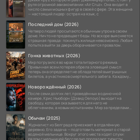
руля огромной авиакомпании «Air Cruz». Она входит в
число самых мощных фигур в своей сфере. Эта женщина
— настоящий лидер: острая на язык, с
Последний дом (2026)
Четверо людей просыпаются обычным утром в своем
доме. Ничто не предвещает беды. Но вскоре выясняется
страшная правда: покинуть жилище невозможно. Любая
попытка выйти за дверь оборачивается провалом.
Гонка животных (2026)
Мир погрузился во мрак тоталитарного режима.
Привычная всем лотерея обрела зловещий смысл:
теперь она определяет не обладателей выигрышных
билетов, а участников смертельного забега. Каждому
номеру
Новорождённый (2026)
После семи долгих лет, проведённых в одиночной
камере, Крис Ньюборн (Дэвид Оелоуо) выходит на
свободу, которая оказывается для него не
облегчением, а новым испытанием. Мир за пределами
тюремных стен
Обычаи (2025)
Журналист из Белграда приезжает в отдалённую
деревню. Его задача — подготовить материал о старой
водяной мельнице. Вокруг этого места ходят слухи:
рядом с мельницей бесследно пропадают туристы.