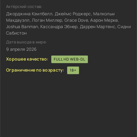
Актёрский состав:
Джорджина Кэмпбелл, Джеймс Роджерс, Малкольм
Макдауэлл, Логан Миллер, Grace Dove, Аарон Мерке,
Joshua Banman, Кассандра Эбнер, Даррен Мартенс, Сидни
Сабистон
Дата выхода в мире:
9 апреля 2026
Хорошее качество:
FULL HD WEB-DL
Ограничение по возрасту:
18+