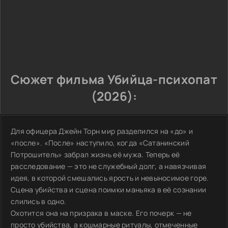
Сюжет фильма Убийца-психопат
(2026):
Для офицера Джейн Торн мир разделился на «до» и
«после». «После» наступило, когда «Сатанинский
Потрошитель» забрал жизнь её мужа. Теперь её
расследование — это не служебный долг, а навязчивая
идея, в которой смешались ярость и невыносимое горе.
Сцена убийства и сцена поимки маньяка в её сознании
слились в одно.
Охотится она на призрака в маске. Его почерк — не
просто убийства, а кошмарные ритуалы, отмеченные