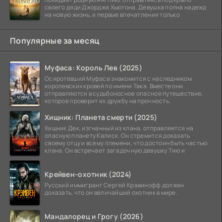
своего дяди Джорджа Хьютона. Девушка полна надежд
на новую жизнь, и первые впечатления только
Популярные за месяц
Муфаса: Король Лев (2025)
Осиротевший Муфаса знакомится с наследником
королевских кровей по имени Така. Вместе они
отправляются в судьбоносное опасное путешествие,
которое проверит их дружбу на прочность.
Хищник: Планета смерти (2025)
Хищник Дек, изгнанный из клана, отправляется на
опасную планету Калиск. Он стремится доказать
своему отцу и всему племени, что достоин быть частью
клана. Он встречает загадочную девушку Тию и
Крейвен-охотник (2024)
Русский иммигрант Сергей Кравинофф должен
доказать, что он величайший охотник в мире.
Мандалорец и Грогу (2026)