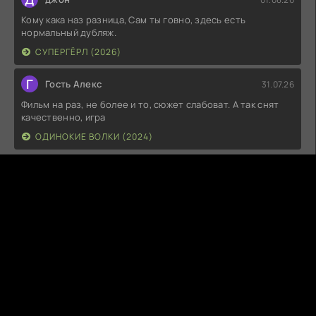
Кому кака наз разница, Сам ты говно, здесь есть
нормальный дубляж.
СУПЕРГЁРЛ (2026)
Г
Гость Алекс
31.07.26
Фильм на раз, не более и то, сюжет слабоват. А так снят
качественно, игра
ОДИНОКИЕ ВОЛКИ (2024)