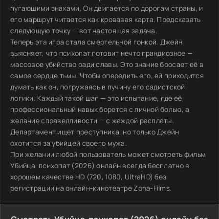
пугающими знаками. Он двигается по дорогам страны, и
его маршрут читается как кровавая карта. Предсказать
следующую точку — вот настоящая задача.
Теперь эта игра стала смертельной гонкой. Джейн
выясняет, что психопат готовит нечто грандиозное —
массовое убийство ради славы. Это знание бросает её в
самое сердце тьмы. Чтобы опередить его, ей приходится
думать как он, погружаясь в пучину его садистской
логики. Каждый такой шаг — это испытание, где её
профессиональный навык борется с личной болью, а
желание справедливости — с жаждой расплаты.
Департамент ищет преступника, но только Джейн
охотится за убийцей своего мужа.
При желании любой пользователь может смотреть фильм
Убийца-психопат (2026) онлайн всегда бесплатно в
хорошем качестве HD (720, 1080, UltraHD) без
регистрации на онлайн-кинотеатре Zona-Films.