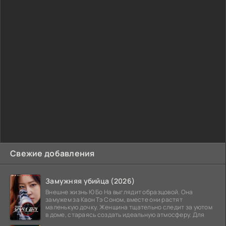
Свежие добавления
Замужняя убийца (2026)
Внешне жизнь Ю Бо На выглядит образцовой. Она
замужем за Квон Тэ Соном, вместе они растят
маленькую дочку. Женщина тщательно следит за уютом
в доме, стараясь создать идеальную атмосферу. Для