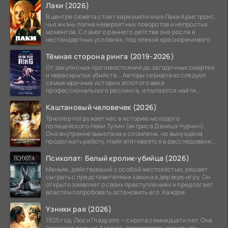
Лаки (2026)
В центре сюжета стоит харизматичная Лаки Армстронг,
чья жизнь полна невероятных поворотов и непростых
моментов. С самого раннего детства она росла в
нестандартных условиях, под опекой красноречивого
Тёмная сторона ринга (2019-2026)
От закулисных противостояний до загадочных смертей
и нераскрытых убийств... Авторы сериала исследуют
самые мрачные истории золотого века
профессионального реслинга, и пытаются найти
правду на стыке
Каштановый человечек (2026)
Триллер погружает нас в историю молодого
полицейского Найи Тулин (актриса Даница Чурчич).
Она внутренне вымотана и сломлена, но вынуждена
продолжать работу. Найя втягивается в расследование
жуткого
Психопат: Белый кролик-убийца (2026)
Маньяк, действующий с особой жестокостью, решает
сыграть с представителями закона в дерзкую игру. Он
открыто заявляет о своих преступлениях и предлагает
властям попробовать остановить его. Каждое
Узники рая (2026)
1925 год. Люси Гладуэлл — сирота семнадцати лет. Она
покидает родную Англию, отправляясь под крыло