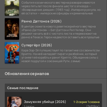
События космического вестерна разворачиваются
через пять лет после финала шестого эпизода —
«Возвращение джедая» (1983 год). Империя рухнула, но
её остатки — имперские офицеры и криминальные
Ранчо Даттонов (2026)
В центре сюжета нового девятисерийного вестерна
«Ранчо Даттонов» — Бет Даттон и Рип Уилер. Они
решают начать всё с чистого листа и переезжают на
ранчо в Техасе. Герои надеются оставить все прошлые
Супергёрл (2026)
Кара Зор-Эл путешествует по галактике со своим псом
Крипто. На неё нападает пират и разбойник, который
угоняет её корабль и ранит Крипто. Объединив силы с
новой подругой и союзницей Рути, семью
Обновления сериалов
Самые последние
Замужняя убийца (2026)
1-2 серия 1 сезона
(SoftBox)
1 сезон