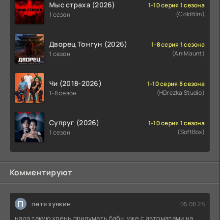
Мыс страха (2026)
1-10 серия 1 сезона
(Coldfilm)
1 сезон
Дворец Тонгун (2026)
1-8 серия 1 сезона
(AniMaunt)
1 сезон
Чи (2018-2026)
1-10 серия 8 сезона
(HDrezka Studio)
1-8 сезон
Супруг (2026)
1-10 серия 1 сезона
(SoftBox)
1 сезон
Комментируют
П
петя хуякин
05.08.26
нада такую хрень придумать бабы уже с автоматами на