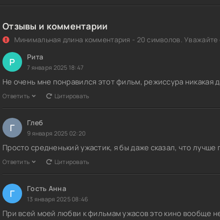
Отзывы и комментарии
Минимальная длина комментария - 20 символов. Уважайте с
Рита
Р
7 января 2025 18:47
Не очень мне понравился этот фильм, режиссура никакая д
Ответить
Цитировать
Глеб
Г
9 января 2025 02:20
Просто средненький ужастик, я бы даже сказал, что лучше 
Ответить
Цитировать
Гость Анна
Г
13 января 2025 08:46
При всей моей любви к фильмам ужасов это кино вообще н