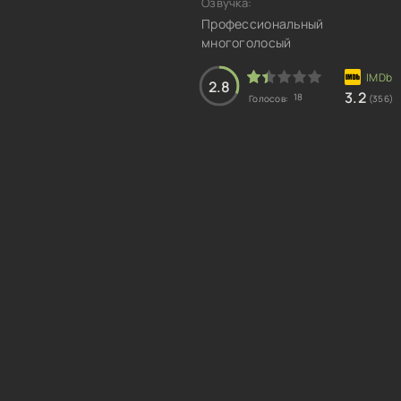
Озвучка:
Профессиональный
многоголосый
2.8
3.2
18
Голосов:
(356)