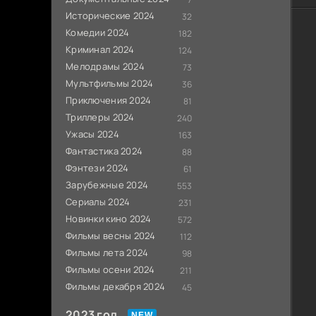
Исторические 2024
32
Комедии 2024
182
Криминал 2024
124
Мелодрамы 2024
73
Мультфильмы 2024
36
Приключения 2024
81
Триллеры 2024
240
Ужасы 2024
163
Фантастика 2024
88
Фэнтези 2024
61
Зарубежные 2024
553
Сериалы 2024
231
Новинки кино 2024
572
Фильмы весны 2024
112
Фильмы лета 2024
98
Фильмы осени 2024
211
Фильмы декабря 2024
45
2023 год