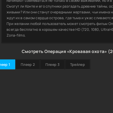
начинают сомневаться не только в своём выживании, но и в
Смогут ли Конте и его спутники разгадать древние тайны, о
живыми? Или они станут очередными жертвами, чьи имена н
ждут их в самом сердце острова, где тьма и ужас сливаются
При желании любой пользователь может смотреть фильм Оп
всегда бесплатно в хорошем качестве HD (720, 1080, Ultra
Zona-films.
Смотреть Операция «Кровавая охота» (2
леер 1
Плеер 2
Плеер 3
Трейлер