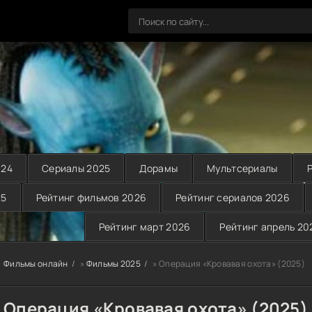
024
Сериалы 2025
Дорамы
Мультсериалы
25
Рейтинг фильмов 2026
Рейтинг сериалов 2026
Рейтинг март 2026
Рейтинг апрель 20
Фильмы онлайн
»
Фильмы 2025
» Операция «Кровавая охота» (2025)
Операция «Кровавая охота» (2025)