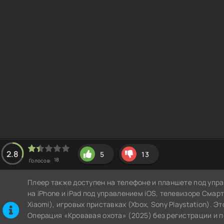
2.8
5
13
18
Голосов:
Плеер также доступен на телефоне и планшете под упра
на iPhone и iPad под управлением iOS, телевизоре СмартТВ
Xiaomi), игровых приставках (Xbox, Sony Playstation). 
Операция «Кровавая охота» (2025) без регистрации и п