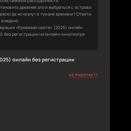
 собственной рассудочности.
становить древнее зло и выбраться с острова
авсегда исчезнут в тумане времени? Ответы
 воедино.
ерация «Кровавая охота» (2025) онлайн
HD) без регистрации на онлайн-кинотеатре
025) онлайн без регистрации
НЕ РАБОТАЕТ?