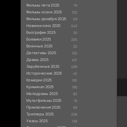
Фильмы лета 2025
79
Фильмы осени 2025
152
Фильмы декабря 2025
59
Новинки кино 2025
543
Биографии 2025
30
Боевики 2025
205
Военные 2025
25
Детективы 2025
102
Драмы 2025
401
Зарубежные 2025
499
Исторические 2025
45
Комедии 2025
192
Криминал 2025
190
Мелодрамы 2025
83
Мультфильмы 2025
18
Приключения 2025
69
Триллеры 2025
238
Ужасы 2025
138