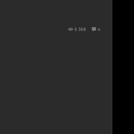
6 368
4