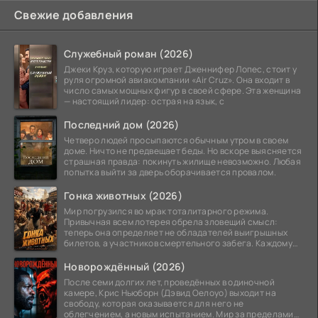
Свежие добавления
Служебный роман (2026)
Джеки Круз, которую играет Дженнифер Лопес, стоит у
руля огромной авиакомпании «Air Cruz». Она входит в
число самых мощных фигур в своей сфере. Эта женщина
— настоящий лидер: острая на язык, с
Последний дом (2026)
Четверо людей просыпаются обычным утром в своем
доме. Ничто не предвещает беды. Но вскоре выясняется
страшная правда: покинуть жилище невозможно. Любая
попытка выйти за дверь оборачивается провалом.
Гонка животных (2026)
Мир погрузился во мрак тоталитарного режима.
Привычная всем лотерея обрела зловещий смысл:
теперь она определяет не обладателей выигрышных
билетов, а участников смертельного забега. Каждому
номеру
Новорождённый (2026)
После семи долгих лет, проведённых в одиночной
камере, Крис Ньюборн (Дэвид Оелоуо) выходит на
свободу, которая оказывается для него не
облегчением, а новым испытанием. Мир за пределами