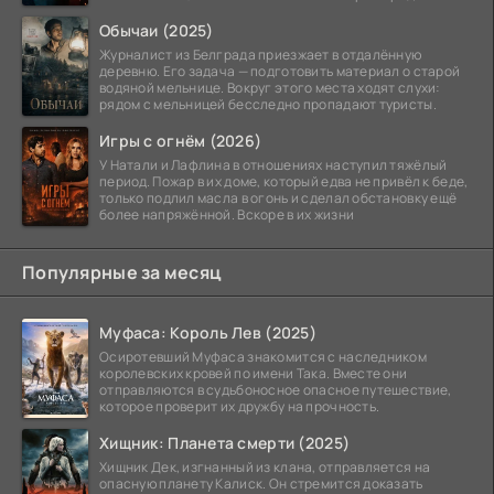
тюремных стен
Обычаи (2025)
Журналист из Белграда приезжает в отдалённую
деревню. Его задача — подготовить материал о старой
водяной мельнице. Вокруг этого места ходят слухи:
рядом с мельницей бесследно пропадают туристы.
Игры с огнём (2026)
У Натали и Лафлина в отношениях наступил тяжёлый
период. Пожар в их доме, который едва не привёл к беде,
только подлил масла в огонь и сделал обстановку ещё
более напряжённой. Вскоре в их жизни
Популярные за месяц
Муфаса: Король Лев (2025)
Осиротевший Муфаса знакомится с наследником
королевских кровей по имени Така. Вместе они
отправляются в судьбоносное опасное путешествие,
которое проверит их дружбу на прочность.
Хищник: Планета смерти (2025)
Хищник Дек, изгнанный из клана, отправляется на
опасную планету Калиск. Он стремится доказать