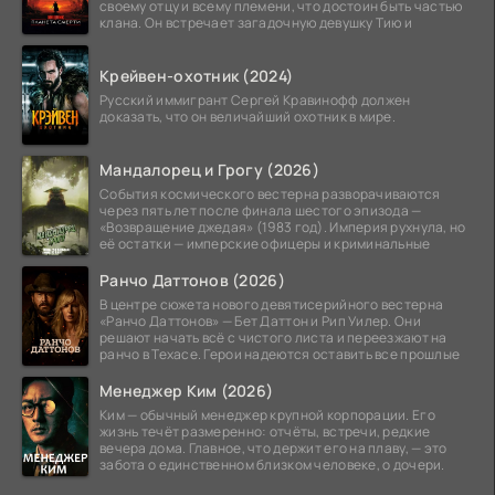
своему отцу и всему племени, что достоин быть частью
клана. Он встречает загадочную девушку Тию и
Крейвен-охотник (2024)
Русский иммигрант Сергей Кравинофф должен
доказать, что он величайший охотник в мире.
Мандалорец и Грогу (2026)
События космического вестерна разворачиваются
через пять лет после финала шестого эпизода —
«Возвращение джедая» (1983 год). Империя рухнула, но
её остатки — имперские офицеры и криминальные
Ранчо Даттонов (2026)
В центре сюжета нового девятисерийного вестерна
«Ранчо Даттонов» — Бет Даттон и Рип Уилер. Они
решают начать всё с чистого листа и переезжают на
ранчо в Техасе. Герои надеются оставить все прошлые
Менеджер Ким (2026)
Ким — обычный менеджер крупной корпорации. Его
жизнь течёт размеренно: отчёты, встречи, редкие
вечера дома. Главное, что держит его на плаву, — это
забота о единственном близком человеке, о дочери.