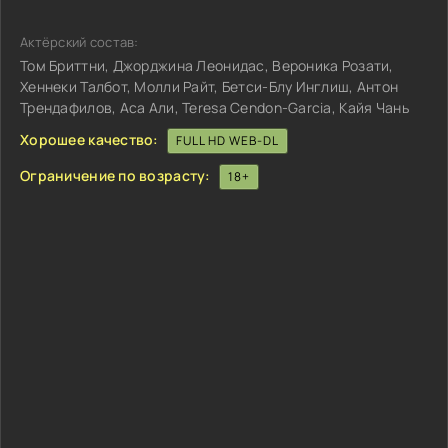
Актёрский состав:
Том Бриттни, Джорджина Леонидас, Вероника Розати,
Хеннеки Талбот, Молли Райт, Бетси-Блу Инглиш, Антон
Трендафилов, Аса Али, Teresa Cendon-Garcia, Кайя Чань
Хорошее качество:
FULL HD WEB-DL
Ограничение по возрасту:
18+