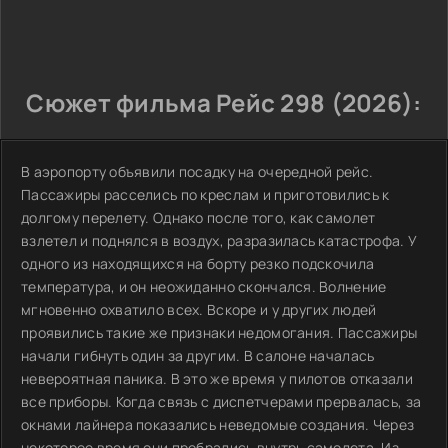
Сюжет фильма Рейс 298 (2026):
В аэропорту объявили посадку на очередной рейс.
Пассажиры расселись по креслам и приготовились к
долгому перелету. Однако после того, как самолет
взлетел и поднялся в воздух, разразилась катастрофа. У
одного из находящихся на борту резко подскочила
температура, и он неожиданно скончался. Волнение
мгновенно охватило всех. Вскоре и у других людей
проявились такие же признаки недомогания. Пассажиры
начали гибнуть один за другим. В салоне началась
невероятная паника. В это же время у пилотов отказали
все приборы. Когда связь с диспетчерами прервалась, за
окнами лайнера показались неведомые создания. Через
некоторое время они пробрались внутрь самолета. Из