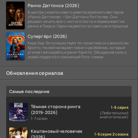
Ранчо Даттонов (2026)
В центре сюжета нового девятисерийного вестерна
«Ранчо Даттонов» — Бет Даттон и Рип Уилер. Они
решают начать всё с чистого листа и переезжают на
ранчо в Техасе. Герои надеются оставить все прошлые
Супергёрл (2026)
Кара Зор-Эл путешествует по галактике со своим псом
Крипто. На неё нападает пират и разбойник, который
угоняет её корабль и ранит Крипто. Объединив силы с
новой подругой и союзницей Рути, семью
Обновления сериалов
Самые последние
Тёмная сторона ринга
1-6 серия
(2019-2026)
(Любительский
многоголосый)
1-7 сезон
Каштановый человечек
1-6 серия 2 сезона
(2026)