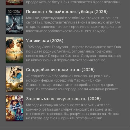
продолжать работу. Найя втягивается в расследование
жуткого
Психопат: Белый кролик-убийца (2026)
Маньяк, действующий с особой жестокостью, решает
сыграть с представителями закона в дерзкую игру. Он
открыто заявляет о своих преступлениях и предлагает
властям попробовать остановить его. Каждое
Узники рая (2026)
1925 год. Люси Гладуэлл — сирота семнадцати лет. Она
покидает родную Англию, отправляясь под крыло
своего дяди Джорджа Хьютона. Девушка полна надежд
на новую жизнь, и первые впечатления только
Сердцебиение драм-хорс (2025)
«Сердцебиение барабана» основан на реальной
истории фермы «Брэдфилд Фармс» и Би-Эйч
Спектакьюлар, знаменитого жеребца породы драм-
хорс. В историческом городе Холли женщина решает
заняться разведением
Заставь меня почувствовать (2025)
Молодая женщина отказывается верить, что всё
кончено. Её бывший супруг находится в коме, а их
отношения, казалось бы, разрушены навсегда. Но она
не готова сдаться и принять этот финал как