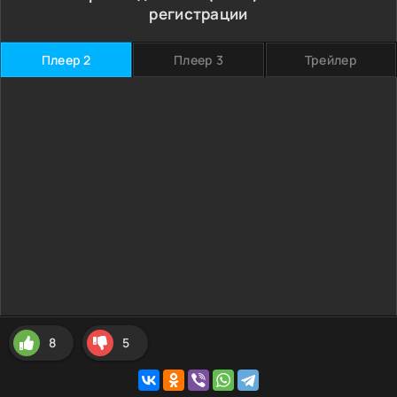
регистрации
Плеер 2
Плеер 3
Трейлер
8
5