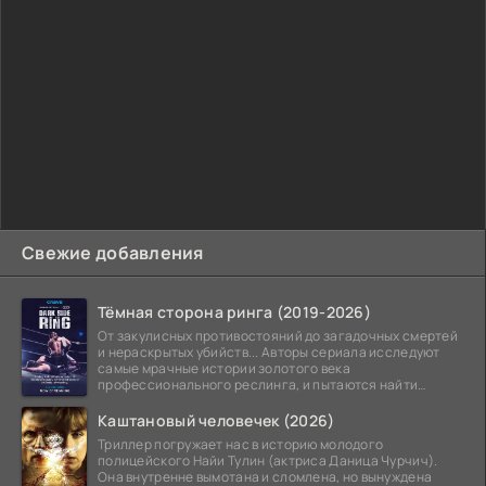
Свежие добавления
Тёмная сторона ринга (2019-2026)
От закулисных противостояний до загадочных смертей
и нераскрытых убийств... Авторы сериала исследуют
самые мрачные истории золотого века
профессионального реслинга, и пытаются найти
правду на стыке
Каштановый человечек (2026)
Триллер погружает нас в историю молодого
полицейского Найи Тулин (актриса Даница Чурчич).
Она внутренне вымотана и сломлена, но вынуждена