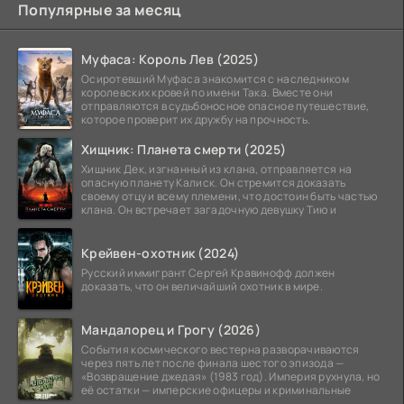
Популярные за месяц
Муфаса: Король Лев (2025)
Осиротевший Муфаса знакомится с наследником
королевских кровей по имени Така. Вместе они
отправляются в судьбоносное опасное путешествие,
которое проверит их дружбу на прочность.
Хищник: Планета смерти (2025)
Хищник Дек, изгнанный из клана, отправляется на
опасную планету Калиск. Он стремится доказать
своему отцу и всему племени, что достоин быть частью
клана. Он встречает загадочную девушку Тию и
Крейвен-охотник (2024)
Русский иммигрант Сергей Кравинофф должен
доказать, что он величайший охотник в мире.
Мандалорец и Грогу (2026)
События космического вестерна разворачиваются
через пять лет после финала шестого эпизода —
«Возвращение джедая» (1983 год). Империя рухнула, но
её остатки — имперские офицеры и криминальные