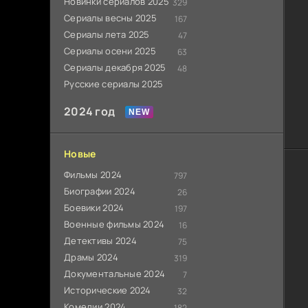
Новинки сериалов 2025
329
Сериалы весны 2025
167
Сериалы лета 2025
47
Сериалы осени 2025
63
Сериалы декабря 2025
48
Русские сериалы 2025
2024 год
Новые
Фильмы 2024
797
Биографии 2024
26
Боевики 2024
197
Военные фильмы 2024
16
Детективы 2024
75
Драмы 2024
319
Документальные 2024
7
Исторические 2024
32
Комедии 2024
182