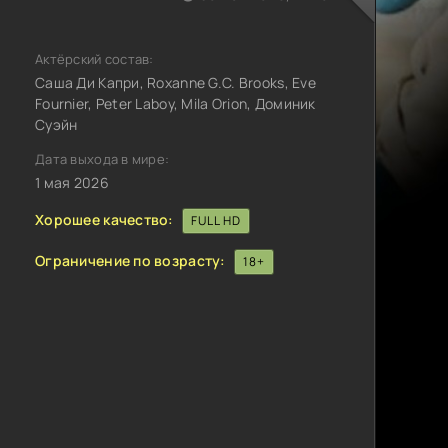
Актёрский состав:
Саша Ди Капри, Roxanne G.C. Brooks, Eve
Fournier, Peter Laboy, Mila Orion, Доминик
Суэйн
Дата выхода в мире:
1 мая 2026
Хорошее качество:
FULL HD
Ограничение по возрасту:
18+