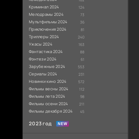
Криминал 2024
124
Мелодрамы 2024
73
Мультфильмы 2024
36
Приключения 2024
81
Триллеры 2024
240
Ужасы 2024
163
Фантастика 2024
88
Фэнтези 2024
61
Зарубежные 2024
553
Сериалы 2024
231
Новинки кино 2024
572
Фильмы весны 2024
112
Фильмы лета 2024
98
Фильмы осени 2024
211
Фильмы декабря 2024
45
2023 год