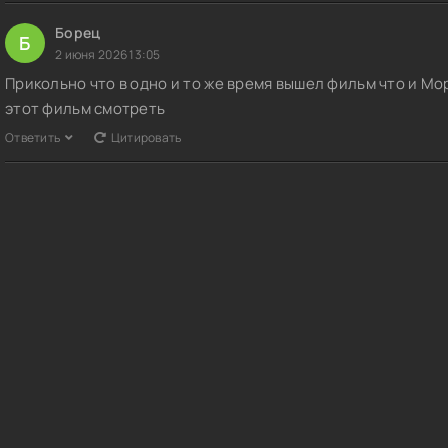
Борец
Б
2 июня 2026 13:05
Прикольно что в одно и то же время вышел фильм что и Мо
этот фильм смотреть
Ответить
Цитировать