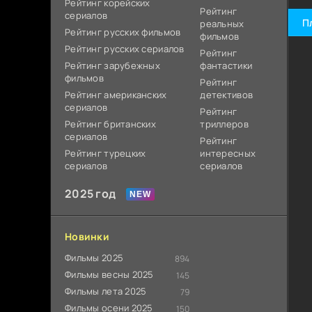
Рейтинг корейских
Рейтинг
сериалов
П
реальных
Рейтинг русских фильмов
фильмов
Рейтинг русских сериалов
Рейтинг
Рейтинг зарубежных
фантастики
фильмов
Рейтинг
Рейтинг американских
детективов
сериалов
Рейтинг
Рейтинг британских
триллеров
сериалов
Рейтинг
Рейтинг турецких
интересных
сериалов
сериалов
2025 год
Новинки
Фильмы 2025
894
Фильмы весны 2025
145
Фильмы лета 2025
79
Фильмы осени 2025
150