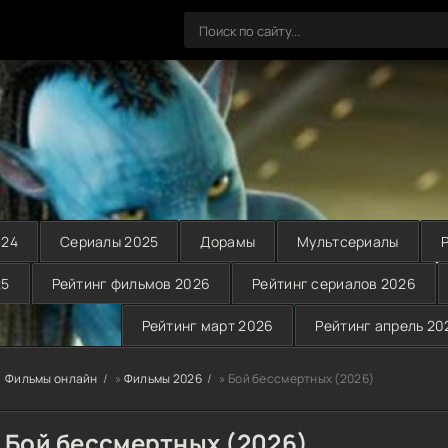
024
Сериалы 2025
Дорамы
Мультсериалы
25
Рейтинг фильмов 2026
Рейтинг сериалов 2026
Рейтинг март 2026
Рейтинг апрель 20
Фильмы онлайн
»
Фильмы 2026
» Бой бессмертных (2026)
Бой бессмертных (2026)