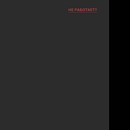
НЕ РАБОТАЕТ?