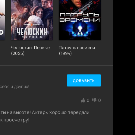
Челюскин. Первые
Патруль времени
(2025)
(1994)
ДОБАВИТЬ
ебя и других!
0
0
ты на высоте! Актеры хорошо передали
 к просмотру!