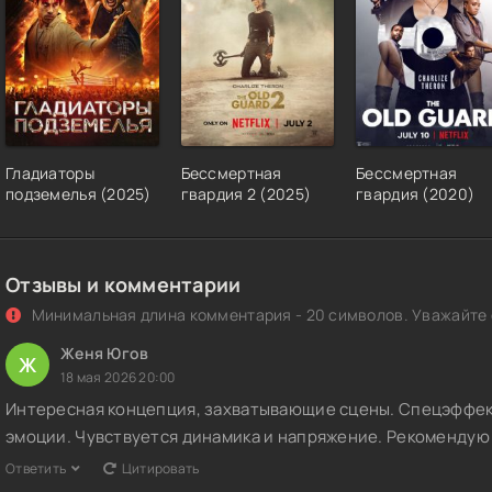
Гладиаторы
Бессмертная
Бессмертная
подземелья (2025)
гвардия 2 (2025)
гвардия (2020)
Отзывы и комментарии
Минимальная длина комментария - 20 символов. Уважайте с
Женя Югов
Ж
18 мая 2026 20:00
Интересная концепция, захватывающие сцены. Спецэффек
эмоции. Чувствуется динамика и напряжение. Рекомендую
Ответить
Цитировать