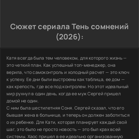
Сюжет сериала Тень сомнений
(2026):
Катя всегда была тем человеком, для которого жизнь —
это четкий план. Как успешный топ-менеджер, она
верила, что самоконтроль и холодный расчет — это ключ
к успеху. Ее дни были выстроены как таблица, ее дом —
как крепость, где все под контролем. Но этот идеальный
мир рухнул в один день, когда ее муж Сергей пришел
домой не один.
С ним была шестилетняя Соня. Сергей сказал, что его
бывшая жена в больнице, и теперь он должен заботиться
о их ребенке. Для Кати, которая планирует каждый свой
шаг, это было не просто новость — это был крах всей
системы. Хаос пришел в ее идеально организованную