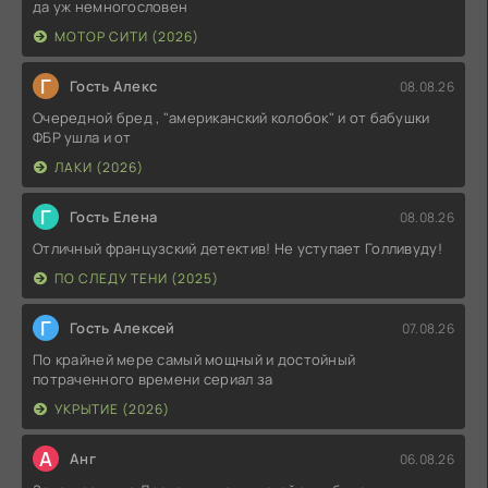
да уж немногословен
МОТОР СИТИ (2026)
Г
Гость Алекс
08.08.26
Очередной бред , "американский колобок" и от бабушки
ФБР ушла и от
ЛАКИ (2026)
Г
Гость Елена
08.08.26
Отличный французский детектив! Не уступает Голливуду!
ПО СЛЕДУ ТЕНИ (2025)
Г
Гость Алексей
07.08.26
По крайней мере самый мощный и достойный
потраченного времени сериал за
УКРЫТИЕ (2026)
А
Анг
06.08.26