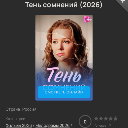
Тень сомнений (2026)
СМОТРЕТЬ ОНЛАЙН
Страна: Россия
Категории:
0
Фильмы 2026
/
Мелодрамы 2026
/
0
Голосов: