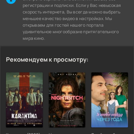
регистрации и подписки. Если у Вас невысокая
скорость интернета, Вы всегда можно выбрать
меньшее качество видео в настройках. Мы
открываем для гостей нашего портала
удивительное многообразие притягательного
мира кино.
Рекомендуем к просмотру: