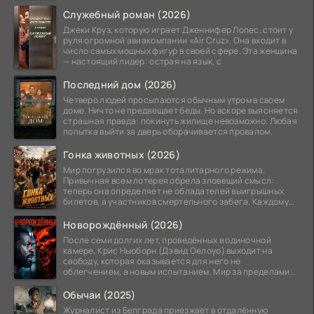
Служебный роман (2026)
Джеки Круз, которую играет Дженнифер Лопес, стоит у
руля огромной авиакомпании «Air Cruz». Она входит в
число самых мощных фигур в своей сфере. Эта женщина
— настоящий лидер: острая на язык, с
Последний дом (2026)
Четверо людей просыпаются обычным утром в своем
доме. Ничто не предвещает беды. Но вскоре выясняется
страшная правда: покинуть жилище невозможно. Любая
попытка выйти за дверь оборачивается провалом.
Гонка животных (2026)
Мир погрузился во мрак тоталитарного режима.
Привычная всем лотерея обрела зловещий смысл:
теперь она определяет не обладателей выигрышных
билетов, а участников смертельного забега. Каждому
номеру
Новорождённый (2026)
После семи долгих лет, проведённых в одиночной
камере, Крис Ньюборн (Дэвид Оелоуо) выходит на
свободу, которая оказывается для него не
облегчением, а новым испытанием. Мир за пределами
тюремных стен
Обычаи (2025)
Журналист из Белграда приезжает в отдалённую