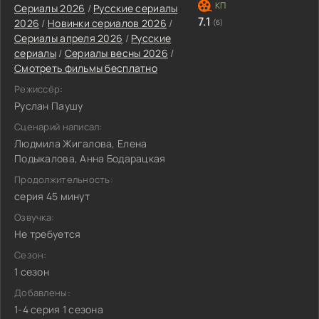
Сериалы 2026
/
Русские сериалы
7.1
2026
/
Новинки сериалов 2026
/
(6)
Сериалы апреля 2026
/
Русские
сериалы
/
Сериалы весны 2026
/
Смотреть фильмы бесплатно
Режиссёр:
Руслан Паушу
Сценарий написал:
Людмила Жигалова, Елена
Подыкалова, Анна Бодарацкая
Продолжительность:
серия 45 минут
Озвучка:
Не требуется
Сезон:
1 сезон
Добавлены:
1-4 серия 1 сезона