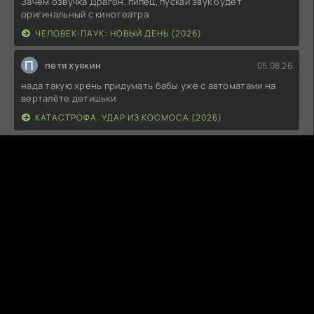
Зачем озвучка Драгон, пипец, пускай звук будет
оригинальный с кинотеатра
ЧЕЛОВЕК-ПАУК: НОВЫЙ ДЕНЬ (2026)
П
петя хуякин
05.08.26
нада такую хрень придумать бабы уже с автоматами на
верталёте детишьки
КАТАСТРОФА. УДАР ИЗ КОСМОСА (2026)