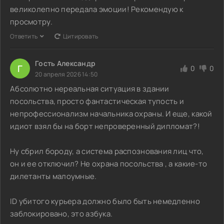
великолепно передала эмоции! Рекомендую к
просмотру.
Ответить
Цитировать
Гость Александр
Г
0
0
20 апреля 2026 14:50
Абсолютно нереальная ситуация в здании
посольства, просто фантастическая тупость и
непрофессионализм начальника охраны. И еще, какой
идиот взял бы на борт непроверенный дипломат?!
Ну сбрил бороду, а система распознования лиц что,
он и ее отключил? Не охрана посольства , а какие-то
дилетанты малоумные.
ID убитого курьера должно было быть немедленно
заблокировано, это азбука.