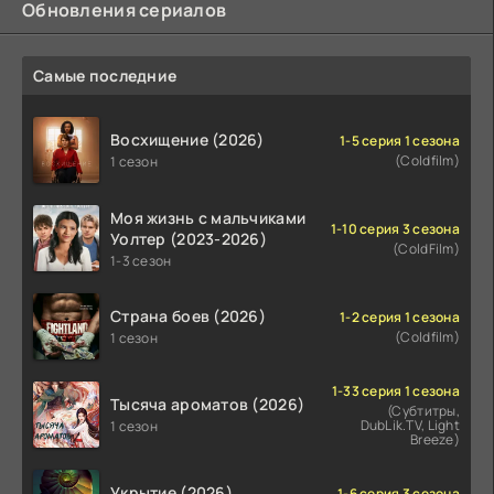
Обновления сериалов
Самые последние
Восхищение (2026)
1-5 серия 1 сезона
(Coldfilm)
1 сезон
Моя жизнь с мальчиками
1-10 серия 3 сезона
Уолтер (2023-2026)
(ColdFilm)
1-3 сезон
Страна боев (2026)
1-2 серия 1 сезона
(Coldfilm)
1 сезон
1-33 серия 1 сезона
Тысяча ароматов (2026)
(Субтитры,
DubLik.TV, Light
1 сезон
Breeze)
Укрытие (2026)
1-6 серия 3 сезона