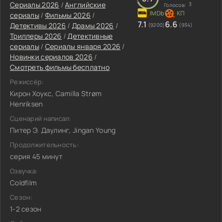
Сериалы 2026
/
Английские
3
Голосов:
сериалы
/
Фильмы 2026
/
7.1
6.6
Детективы 2026
/
Драмы 2026
/
(9200)
(934)
Триллеры 2026
/
Детективные
сериалы
/
Сериалы января 2026
/
Новинки сериалов 2026
/
Смотреть фильмы бесплатно
Режиссёр:
Кирон Хоукс, Camilla Strøm
Henriksen
Сценарий написал:
Питер Э. Даулинг, Jingan Young
Продолжительность:
серия 45 минут
Озвучка:
Coldfilm
Сезон:
1-2 сезон