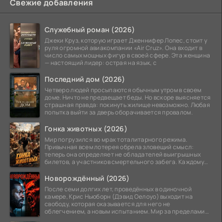
Свежие добавления
Служебный роман (2026)
Джеки Круз, которую играет Дженнифер Лопес, стоит у
руля огромной авиакомпании «Air Cruz». Она входит в
число самых мощных фигур в своей сфере. Эта женщина
— настоящий лидер: острая на язык, с
Последний дом (2026)
Четверо людей просыпаются обычным утром в своем
доме. Ничто не предвещает беды. Но вскоре выясняется
страшная правда: покинуть жилище невозможно. Любая
попытка выйти за дверь оборачивается провалом.
Гонка животных (2026)
Мир погрузился во мрак тоталитарного режима.
Привычная всем лотерея обрела зловещий смысл:
теперь она определяет не обладателей выигрышных
билетов, а участников смертельного забега. Каждому
номеру
Новорождённый (2026)
После семи долгих лет, проведённых в одиночной
камере, Крис Ньюборн (Дэвид Оелоуо) выходит на
свободу, которая оказывается для него не
облегчением, а новым испытанием. Мир за пределами
тюремных стен