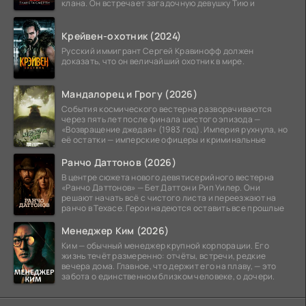
клана. Он встречает загадочную девушку Тию и
Крейвен-охотник (2024)
Русский иммигрант Сергей Кравинофф должен
доказать, что он величайший охотник в мире.
Мандалорец и Грогу (2026)
События космического вестерна разворачиваются
через пять лет после финала шестого эпизода —
«Возвращение джедая» (1983 год). Империя рухнула, но
её остатки — имперские офицеры и криминальные
Ранчо Даттонов (2026)
В центре сюжета нового девятисерийного вестерна
«Ранчо Даттонов» — Бет Даттон и Рип Уилер. Они
решают начать всё с чистого листа и переезжают на
ранчо в Техасе. Герои надеются оставить все прошлые
Менеджер Ким (2026)
Ким — обычный менеджер крупной корпорации. Его
жизнь течёт размеренно: отчёты, встречи, редкие
вечера дома. Главное, что держит его на плаву, — это
забота о единственном близком человеке, о дочери.