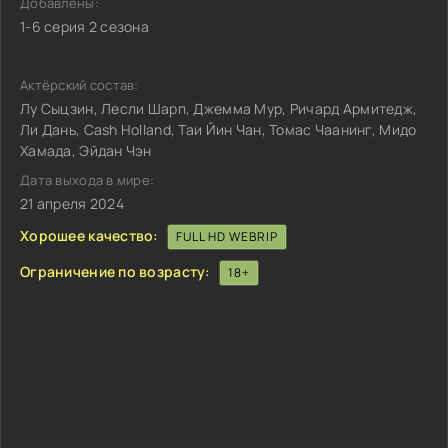
Добавлены:
1-6 серия 2 сезона
Актёрский состав:
Лу Сыцзин, Лесли Шарп, Джемма Мур, Ричард Армитедж,
Ли Дань, Cash Holland, Таи Йин Чан, Томас Чаанинг, Мидо
Хамада, Эйдан Чэн
Дата выхода в мире:
21 апреля 2024
Хорошее качество:
FULL HD WEBRIP
Ограничение по возрасту:
18+