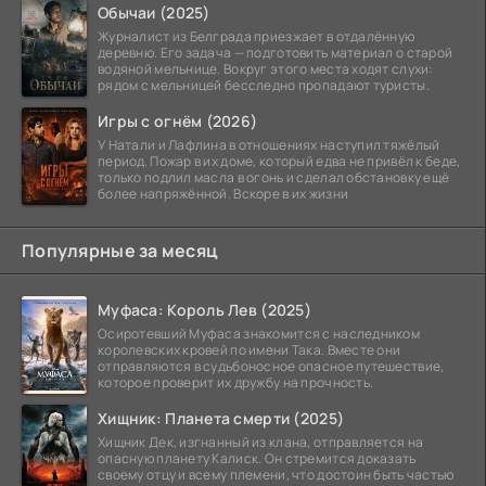
Обычаи (2025)
Журналист из Белграда приезжает в отдалённую
деревню. Его задача — подготовить материал о старой
водяной мельнице. Вокруг этого места ходят слухи:
рядом с мельницей бесследно пропадают туристы.
Игры с огнём (2026)
У Натали и Лафлина в отношениях наступил тяжёлый
период. Пожар в их доме, который едва не привёл к беде,
только подлил масла в огонь и сделал обстановку ещё
более напряжённой. Вскоре в их жизни
Популярные за месяц
Муфаса: Король Лев (2025)
Осиротевший Муфаса знакомится с наследником
королевских кровей по имени Така. Вместе они
отправляются в судьбоносное опасное путешествие,
которое проверит их дружбу на прочность.
Хищник: Планета смерти (2025)
Хищник Дек, изгнанный из клана, отправляется на
опасную планету Калиск. Он стремится доказать
своему отцу и всему племени, что достоин быть частью