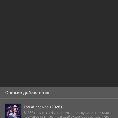
Свежие добавления
Точка взрыва (2026)
В 1986 году тихая Финляндия содрогнулась от громкого
происшествия: группа людей оказалась в заложниках.