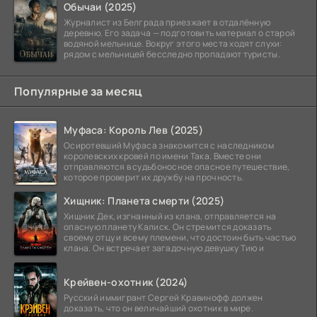
Обычаи (2025)
Журналист из Белграда приезжает в отдалённую
деревню. Его задача — подготовить материал о старой
водяной мельнице. Вокруг этого места ходят слухи:
рядом с мельницей бесследно пропадают туристы.
Популярные за месяц
Муфаса: Король Лев (2025)
Осиротевший Муфаса знакомится с наследником
королевских кровей по имени Така. Вместе они
отправляются в судьбоносное опасное путешествие,
которое проверит их дружбу на прочность.
Хищник: Планета смерти (2025)
Хищник Дек, изгнанный из клана, отправляется на
опасную планету Калиск. Он стремится доказать
своему отцу и всему племени, что достоин быть частью
клана. Он встречает загадочную девушку Тию и
Крейвен-охотник (2024)
Русский иммигрант Сергей Кравинофф должен
доказать, что он величайший охотник в мире.