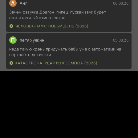
А
Анг
06.08.26
Зачем озвучка Драгон, пипец, пускай звук будет
оригинальный с кинотеатра
ЧЕЛОВЕК-ПАУК: НОВЫЙ ДЕНЬ (2026)
П
петя хуякин
05.08.26
нада такую хрень придумать бабы уже с автоматами на
верталёте детишьки
КАТАСТРОФА. УДАР ИЗ КОСМОСА (2026)