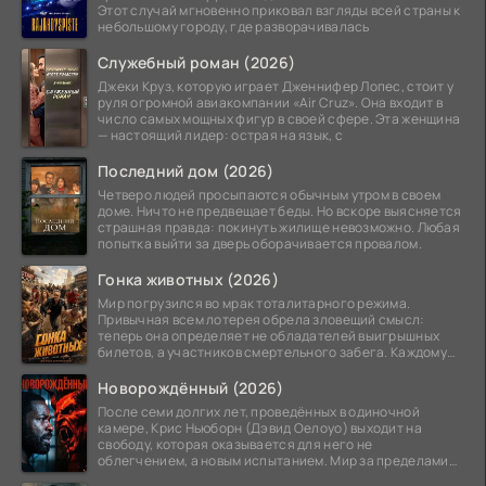
Этот случай мгновенно приковал взгляды всей страны к
небольшому городу, где разворачивалась
Служебный роман (2026)
Джеки Круз, которую играет Дженнифер Лопес, стоит у
руля огромной авиакомпании «Air Cruz». Она входит в
число самых мощных фигур в своей сфере. Эта женщина
— настоящий лидер: острая на язык, с
Последний дом (2026)
Четверо людей просыпаются обычным утром в своем
доме. Ничто не предвещает беды. Но вскоре выясняется
страшная правда: покинуть жилище невозможно. Любая
попытка выйти за дверь оборачивается провалом.
Гонка животных (2026)
Мир погрузился во мрак тоталитарного режима.
Привычная всем лотерея обрела зловещий смысл:
теперь она определяет не обладателей выигрышных
билетов, а участников смертельного забега. Каждому
номеру
Новорождённый (2026)
После семи долгих лет, проведённых в одиночной
камере, Крис Ньюборн (Дэвид Оелоуо) выходит на
свободу, которая оказывается для него не
облегчением, а новым испытанием. Мир за пределами
тюремных стен