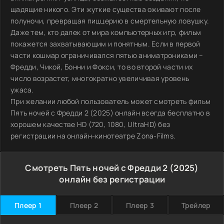
щадящие никого. Эти жуткие существа оживают после
полуночи, превращая пиццерию в смертельную ловушку.
Даже тем, кто далек от мира компьютерных игр, фильм
покажется захватывающим и понятным. Если в первой
части кошмар ограничивался пятью аниматрониками –
Фредди, Чикой, Бонни и Фокси, то во второй части их
число возрастет, многократно увеличивая уровень
ужаса.
При желании любой пользователь может смотреть фильм
Пять ночей с Фредди 2 (2025) онлайн всегда бесплатно в
хорошем качестве HD (720, 1080, UltraHD) без
регистрации на онлайн-кинотеатре Zona-Films.
Смотреть Пять ночей с Фредди 2 (2025)
онлайн без регистрации
Плеер 1
Плеер 2
Плеер 3
Трейлер