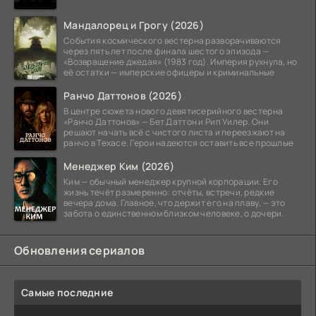
Мандалорец и Грогу (2026)
События космического вестерна разворачиваются
через пять лет после финала шестого эпизода —
«Возвращение джедая» (1983 год). Империя рухнула, но
её остатки — имперские офицеры и криминальные
Ранчо Даттонов (2026)
В центре сюжета нового девятисерийного вестерна
«Ранчо Даттонов» — Бет Даттон и Рип Уилер. Они
решают начать всё с чистого листа и переезжают на
ранчо в Техасе. Герои надеются оставить все прошлые
Менеджер Ким (2026)
Ким — обычный менеджер крупной корпорации. Его
жизнь течёт размеренно: отчёты, встречи, редкие
вечера дома. Главное, что держит его на плаву, — это
забота о единственном близком человеке, о дочери.
Обновления сериалов
Самые последние