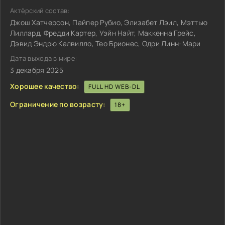
Актёрский состав:
Джош Хатчерсон, Пайпер Рубио, Элизабет Лэил, Мэттью
Лиллард, Фредди Картер, Уэйн Найт, Маккенна Грейс,
Дэвид Эндрю Калвилло, Тео Брионес, Одри Линн-Мари
Дата выхода в мире:
3 декабря 2025
Хорошее качество:
FULL HD WEB-DL
Ограничение по возрасту:
18+