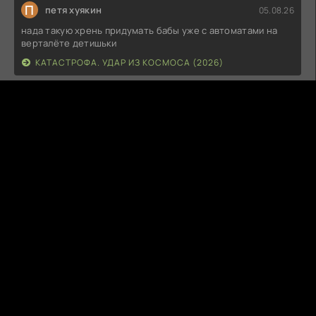
П
петя хуякин
05.08.26
нада такую хрень придумать бабы уже с автоматами на
верталёте детишьки
КАТАСТРОФА. УДАР ИЗ КОСМОСА (2026)