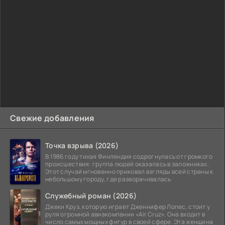
Свежие добавления
Точка взрыва (2026)
В 1986 году тихая Финляндия содрогнулась от громкого
происшествия: группа людей оказалась в заложниках.
Этот случай мгновенно приковал взгляды всей страны к
небольшому городу, где разворачивалась
Служебный роман (2026)
Джеки Круз, которую играет Дженнифер Лопес, стоит у
руля огромной авиакомпании «Air Cruz». Она входит в
число самых мощных фигур в своей сфере. Эта женщина