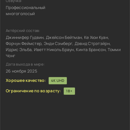
Озвучка:
Профессиональный
многоголосый
Актёрский состав:
Джиннифер Гудвин, Джейсон Бейтман, Ке Хюи Куан,
Форчун Феймстер, Энди Сэмберг, Дэвид Стрэтэйрн,
Идрис Эльба, Иветт Николь Браун, Кинта Брансон, Томми
Чонг
Дата выхода в мире:
26 ноября 2025
Хорошее качество:
4K UHD
Ограничение по возрасту:
18+