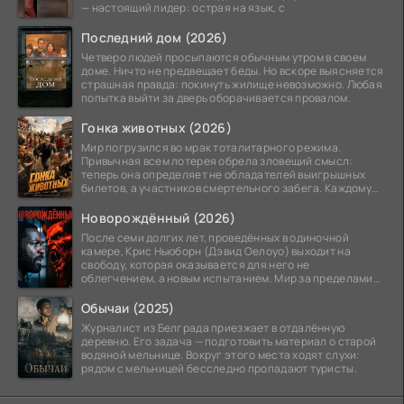
— настоящий лидер: острая на язык, с
Последний дом (2026)
Четверо людей просыпаются обычным утром в своем
доме. Ничто не предвещает беды. Но вскоре выясняется
страшная правда: покинуть жилище невозможно. Любая
попытка выйти за дверь оборачивается провалом.
Гонка животных (2026)
Мир погрузился во мрак тоталитарного режима.
Привычная всем лотерея обрела зловещий смысл:
теперь она определяет не обладателей выигрышных
билетов, а участников смертельного забега. Каждому
номеру
Новорождённый (2026)
После семи долгих лет, проведённых в одиночной
камере, Крис Ньюборн (Дэвид Оелоуо) выходит на
свободу, которая оказывается для него не
облегчением, а новым испытанием. Мир за пределами
тюремных стен
Обычаи (2025)
Журналист из Белграда приезжает в отдалённую
деревню. Его задача — подготовить материал о старой
водяной мельнице. Вокруг этого места ходят слухи:
рядом с мельницей бесследно пропадают туристы.