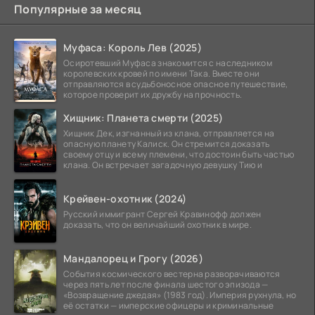
Популярные за месяц
Муфаса: Король Лев (2025)
Осиротевший Муфаса знакомится с наследником
королевских кровей по имени Така. Вместе они
отправляются в судьбоносное опасное путешествие,
которое проверит их дружбу на прочность.
Хищник: Планета смерти (2025)
Хищник Дек, изгнанный из клана, отправляется на
опасную планету Калиск. Он стремится доказать
своему отцу и всему племени, что достоин быть частью
клана. Он встречает загадочную девушку Тию и
Крейвен-охотник (2024)
Русский иммигрант Сергей Кравинофф должен
доказать, что он величайший охотник в мире.
Мандалорец и Грогу (2026)
События космического вестерна разворачиваются
через пять лет после финала шестого эпизода —
«Возвращение джедая» (1983 год). Империя рухнула, но
её остатки — имперские офицеры и криминальные