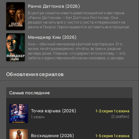
Ранчо Даттонов (2026)
В центре сюжета нового девятисерийного вестерна
«Ранчо Даттонов» — Бет Даттон и Рип Уилер. Они
решают начать всё с чистого листа и переезжают на
ранчо в Техасе. Герои надеются оставить все прошлые
Менеджер Ким (2026)
Ким — обычный менеджер крупной корпорации. Его
жизнь течёт размеренно: отчёты, встречи, редкие
вечера дома. Главное, что держит его на плаву, — это
забота о единственном близком человеке, о дочери.
Обновления сериалов
Самые последние
Точка взрыва (2026)
1-2 серия 1 сезона
(Coldfilm)
1 сезон
Восхищение (2026)
1-5 серия 1 сезона