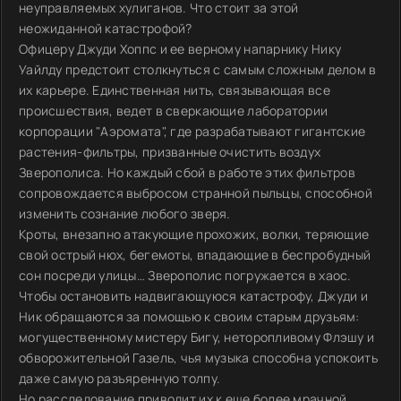
неуправляемых хулиганов. Что стоит за этой
неожиданной катастрофой?
Офицеру Джуди Хоппс и ее верному напарнику Нику
Уайлду предстоит столкнуться с самым сложным делом в
их карьере. Единственная нить, связывающая все
происшествия, ведет в сверкающие лаборатории
корпорации "Аэромата", где разрабатывают гигантские
растения-фильтры, призванные очистить воздух
Зверополиса. Но каждый сбой в работе этих фильтров
сопровождается выбросом странной пыльцы, способной
изменить сознание любого зверя.
Кроты, внезапно атакующие прохожих, волки, теряющие
свой острый нюх, бегемоты, впадающие в беспробудный
сон посреди улицы… Зверополис погружается в хаос.
Чтобы остановить надвигающуюся катастрофу, Джуди и
Ник обращаются за помощью к своим старым друзьям:
могущественному мистеру Бигу, неторопливому Флэшу и
обворожительной Газель, чья музыка способна успокоить
даже самую разъяренную толпу.
Но расследование приводит их к еще более мрачной