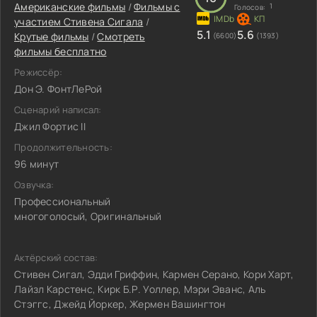
Американские фильмы
/
Фильмы c
1
Голосов:
участием Стивена Сигала
/
5.1
5.6
Крутые фильмы
/
Смотреть
(6600)
(1393)
фильмы бесплатно
Режиссёр:
Дон Э. ФонтЛеРой
Сценарий написал:
Джил Фортис II
Продолжительность:
96 минут
Озвучка:
Профессиональный
многоголосый, Оригинальный
Актёрский состав:
Стивен Сигал, Эдди Гриффин, Кармен Серано, Кори Харт,
Лайзл Карстенс, Кирк Б.Р. Уоллер, Мэри Эванс, Аль
Стэггс, Джейд Йоркер, Жермен Вашингтон