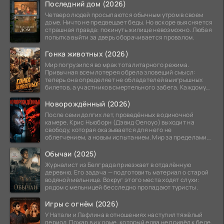
Последний дом (2026)
Четверо людей просыпаются обычным утром в своем
доме. Ничто не предвещает беды. Но вскоре выясняется
страшная правда: покинуть жилище невозможно. Любая
попытка выйти за дверь оборачивается провалом.
Гонка животных (2026)
Мир погрузился во мрак тоталитарного режима.
Привычная всем лотерея обрела зловещий смысл:
теперь она определяет не обладателей выигрышных
билетов, а участников смертельного забега. Каждому
номеру
Новорождённый (2026)
После семи долгих лет, проведённых в одиночной
камере, Крис Ньюборн (Дэвид Оелоуо) выходит на
свободу, которая оказывается для него не
облегчением, а новым испытанием. Мир за пределами
тюремных стен
Обычаи (2025)
Журналист из Белграда приезжает в отдалённую
деревню. Его задача — подготовить материал о старой
водяной мельнице. Вокруг этого места ходят слухи:
рядом с мельницей бесследно пропадают туристы.
Игры с огнём (2026)
У Натали и Лафлина в отношениях наступил тяжёлый
период. Пожар в их доме, который едва не привёл к беде,