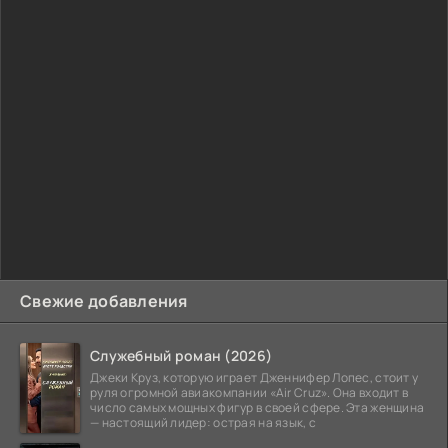
Свежие добавления
Служебный роман (2026)
Джеки Круз, которую играет Дженнифер Лопес, стоит у
руля огромной авиакомпании «Air Cruz». Она входит в
число самых мощных фигур в своей сфере. Эта женщина
— настоящий лидер: острая на язык, с