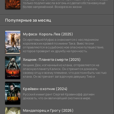
только подлил масла в огонь и сделал обстановку ещё
более напряжённой. Вскоре в их жизни
Популярные за месяц
Муфаса: Король Лев (2025)
Осиротевший Муфаса знакомится с наследником
королевских кровей по имени Така. Вместе они
отправляются в судьбоносное опасное путешествие,
которое проверит их дружбу на прочность.
Хищник: Планета смерти (2025)
Хищник Дек, изгнанный из клана, отправляется на
опасную планету Калиск. Он стремится доказать
своему отцу и всему племени, что достоин быть частью
клана. Он встречает загадочную девушку Тию и
Крейвен-охотник (2024)
Русский иммигрант Сергей Кравинофф должен
доказать, что он величайший охотник в мире.
Мандалорец и Грогу (2026)