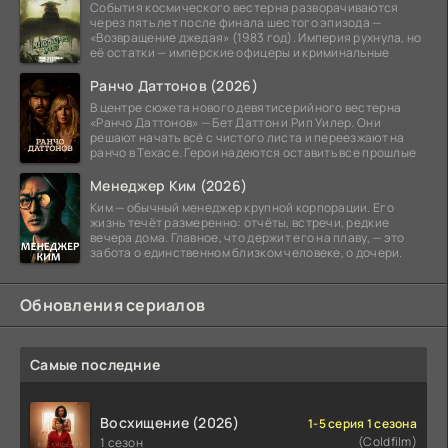
События космического вестерна разворачиваются
через пять лет после финала шестого эпизода —
«Возвращение джедая» (1983 год). Империя рухнула, но
её остатки — имперские офицеры и криминальные
Ранчо Даттонов (2026)
В центре сюжета нового девятисерийного вестерна
«Ранчо Даттонов» — Бет Даттон и Рип Уилер. Они
решают начать всё с чистого листа и переезжают на
ранчо в Техасе. Герои надеются оставить все прошлые
Менеджер Ким (2026)
Ким — обычный менеджер крупной корпорации. Его
жизнь течёт размеренно: отчёты, встречи, редкие
вечера дома. Главное, что держит его на плаву, — это
забота о единственном близком человеке, о дочери.
Обновления сериалов
Самые последние
Восхищение (2026)
1-5 серия 1 сезона
(Coldfilm)
1 сезон