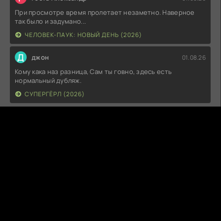
При просмотре время пролетает незаметно. Наверное
так было и задумано...
ЧЕЛОВЕК-ПАУК: НОВЫЙ ДЕНЬ (2026)
Д
джон
01.08.26
Кому кака наз разница, Сам ты говно, здесь есть
нормальный дубляж.
СУПЕРГЁРЛ (2026)