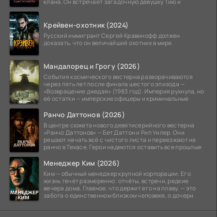
клана. Он встречает загадочную девушку Тию и
Крейвен-охотник (2024)
Русский иммигрант Сергей Кравинофф должен
доказать, что он величайший охотник в мире.
Мандалорец и Грогу (2026)
События космического вестерна разворачиваются
через пять лет после финала шестого эпизода —
«Возвращение джедая» (1983 год). Империя рухнула, но
её остатки — имперские офицеры и криминальные
Ранчо Даттонов (2026)
В центре сюжета нового девятисерийного вестерна
«Ранчо Даттонов» — Бет Даттон и Рип Уилер. Они
решают начать всё с чистого листа и переезжают на
ранчо в Техасе. Герои надеются оставить все прошлые
Менеджер Ким (2026)
Ким — обычный менеджер крупной корпорации. Его
жизнь течёт размеренно: отчёты, встречи, редкие
вечера дома. Главное, что держит его на плаву, — это
забота о единственном близком человеке, о дочери.