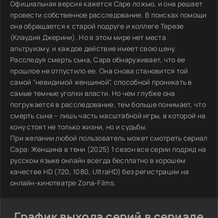
Официальная версия кажется Саре ложью, и она решает
провести собственное расследование. В поисках помощи
она обращается к старой подруге и коллеге Терезе
(Клаудия Джерини). Но в этом мире нет места
альтруизму, и каждое действие имеет свою цену.
Расследуя смерть сына, Сара обнаруживает, что ее
прошлое не отпустило ее. Она снова становится той
самой "невидимой женщиной", способной проникать в
самые темные уголки власти. Но чем глубже она
погружается в расследование, тем больше понимает, что
смерть сына – лишь часть масштабной игры, в которой на
кону стоят не только жизни, но и судьбы.
При желании любой пользователь может смотреть сериал
Сара: Женщина в тени (2025) 1 сезон все серии подряд на
русском языке онлайн всегда бесплатно в хорошем
качестве HD (720, 1080, UltraHD) без регистрации на
онлайн-кинотеатре Zona-Films.
График выхода серий в сериале