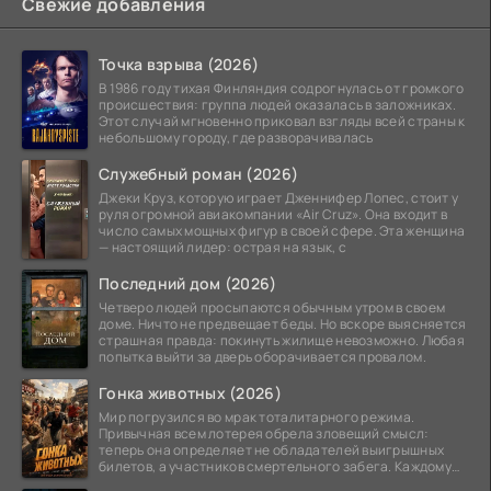
Свежие добавления
Точка взрыва (2026)
В 1986 году тихая Финляндия содрогнулась от громкого
происшествия: группа людей оказалась в заложниках.
Этот случай мгновенно приковал взгляды всей страны к
небольшому городу, где разворачивалась
Служебный роман (2026)
Джеки Круз, которую играет Дженнифер Лопес, стоит у
руля огромной авиакомпании «Air Cruz». Она входит в
число самых мощных фигур в своей сфере. Эта женщина
— настоящий лидер: острая на язык, с
Последний дом (2026)
Четверо людей просыпаются обычным утром в своем
доме. Ничто не предвещает беды. Но вскоре выясняется
страшная правда: покинуть жилище невозможно. Любая
попытка выйти за дверь оборачивается провалом.
Гонка животных (2026)
Мир погрузился во мрак тоталитарного режима.
Привычная всем лотерея обрела зловещий смысл:
теперь она определяет не обладателей выигрышных
билетов, а участников смертельного забега. Каждому
номеру