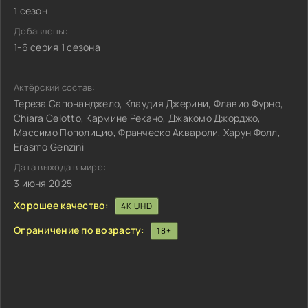
1 сезон
Добавлены:
1-6 серия 1 сезона
Актёрский состав:
Тереза Сапонанджело, Клаудия Джерини, Флавио Фурно,
Chiara Celotto, Кармине Рекано, Джакомо Джорджо,
Массимо Пополицио, Франческо Аквароли, Харун Фолл,
Erasmo Genzini
Дата выхода в мире:
3 июня 2025
Хорошее качество:
4K UHD
Ограничение по возрасту:
18+