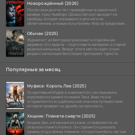
Новорождённый (2026)
После семи долгих лет, проведённых в одиночной
камере, Крис Ньюборн (Дэвид Оелоуо) выходит на
свободу, которая оказывается для него не
облегчением, а новым испытанием. Мир за пределами
тюремных стен
Обычаи (2025)
Журналист из Белграда приезжает в отдалённую
деревню. Его задача — подготовить материал о старой
водяной мельнице. Вокруг этого места ходят слухи:
рядом с мельницей бесследно пропадают туристы.
Популярные за месяц
Муфаса: Король Лев (2025)
Осиротевший Муфаса знакомится с наследником
королевских кровей по имени Така. Вместе они
отправляются в судьбоносное опасное путешествие,
которое проверит их дружбу на прочность.
Хищник: Планета смерти (2025)
Хищник Дек, изгнанный из клана, отправляется на
опасную планету Калиск. Он стремится доказать
своему отцу и всему племени, что достоин быть частью