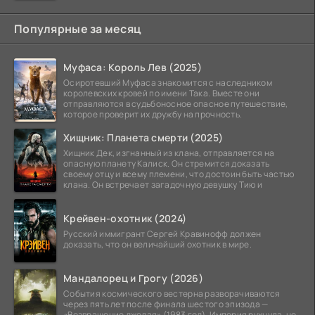
Популярные за месяц
Муфаса: Король Лев (2025)
Осиротевший Муфаса знакомится с наследником
королевских кровей по имени Така. Вместе они
отправляются в судьбоносное опасное путешествие,
которое проверит их дружбу на прочность.
Хищник: Планета смерти (2025)
Хищник Дек, изгнанный из клана, отправляется на
опасную планету Калиск. Он стремится доказать
своему отцу и всему племени, что достоин быть частью
клана. Он встречает загадочную девушку Тию и
Крейвен-охотник (2024)
Русский иммигрант Сергей Кравинофф должен
доказать, что он величайший охотник в мире.
Мандалорец и Грогу (2026)
События космического вестерна разворачиваются
через пять лет после финала шестого эпизода —
«Возвращение джедая» (1983 год). Империя рухнула, но