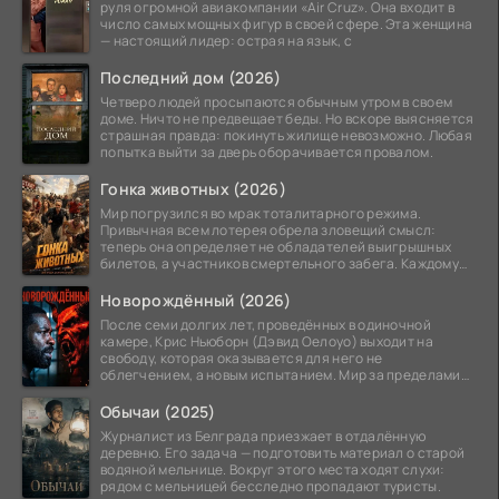
руля огромной авиакомпании «Air Cruz». Она входит в
число самых мощных фигур в своей сфере. Эта женщина
— настоящий лидер: острая на язык, с
Последний дом (2026)
Четверо людей просыпаются обычным утром в своем
доме. Ничто не предвещает беды. Но вскоре выясняется
страшная правда: покинуть жилище невозможно. Любая
попытка выйти за дверь оборачивается провалом.
Гонка животных (2026)
Мир погрузился во мрак тоталитарного режима.
Привычная всем лотерея обрела зловещий смысл:
теперь она определяет не обладателей выигрышных
билетов, а участников смертельного забега. Каждому
номеру
Новорождённый (2026)
После семи долгих лет, проведённых в одиночной
камере, Крис Ньюборн (Дэвид Оелоуо) выходит на
свободу, которая оказывается для него не
облегчением, а новым испытанием. Мир за пределами
тюремных стен
Обычаи (2025)
Журналист из Белграда приезжает в отдалённую
деревню. Его задача — подготовить материал о старой
водяной мельнице. Вокруг этого места ходят слухи:
рядом с мельницей бесследно пропадают туристы.