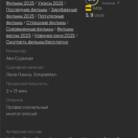
Фильмы 2025
/
Ужасы 2025
/
9
Голосов:
Последние фильмы
/
Зарубежные
5.9
фильмы 2025
/
Популярные
(2600)
фильмы
/
Страшные фильмы
/
Современные фильмы
/
Фильмы
весны 2025
/
Новинки кино 2025
/
Смотреть фильмы бесплатно
Режиссёр:
Ави Сурьяди
Сценарий написал:
Леле Лаила, SimpleMan
Продолжительность:
2 ч 13 мин
Озвучка:
Профессиональный
многоголосый
Актёрский состав: