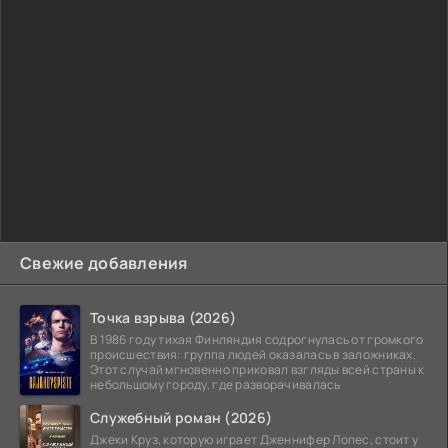
Свежие добавления
Точка взрыва (2026)
В 1986 году тихая Финляндия содрогнулась от громкого
происшествия: группа людей оказалась в заложниках.
Этот случай мгновенно приковал взгляды всей страны к
небольшому городу, где разворачивалась
Служебный роман (2026)
Джеки Круз, которую играет Дженнифер Лопес, стоит у