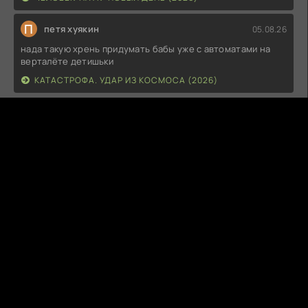
П
петя хуякин
05.08.26
нада такую хрень придумать бабы уже с автоматами на
верталёте детишьки
КАТАСТРОФА. УДАР ИЗ КОСМОСА (2026)