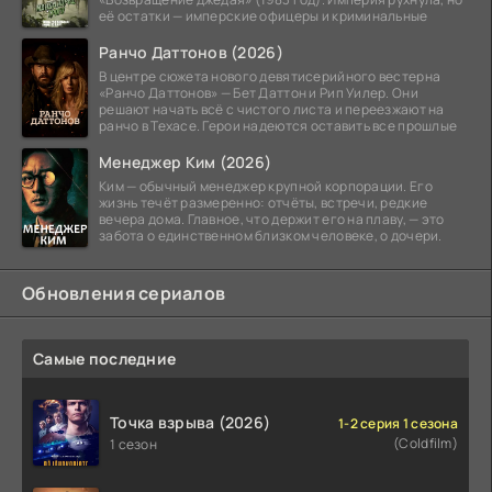
её остатки — имперские офицеры и криминальные
Ранчо Даттонов (2026)
В центре сюжета нового девятисерийного вестерна
«Ранчо Даттонов» — Бет Даттон и Рип Уилер. Они
решают начать всё с чистого листа и переезжают на
ранчо в Техасе. Герои надеются оставить все прошлые
Менеджер Ким (2026)
Ким — обычный менеджер крупной корпорации. Его
жизнь течёт размеренно: отчёты, встречи, редкие
вечера дома. Главное, что держит его на плаву, — это
забота о единственном близком человеке, о дочери.
Обновления сериалов
Самые последние
Точка взрыва (2026)
1-2 серия 1 сезона
(Coldfilm)
1 сезон