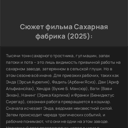
Сюжет фильма Сахарная
фабрика (2025):
Тысячи тонн сахарного тростника, гул машин, запах
патоки и пота – это лишь видимость привычной работы на
сахарном заводе, затерянном в сельской глуши. Но в
этом сезоне всё иначе. Для приезжих рабочих, таких как
Энда (Эрсья Аурелия), Фадиль (Арбани Ясиз), Дви (Ариф
Альфиансйах), Хендра (Букие Б. Мансюр), Вати (Вави
Зихан), Нанинг (Эрика Карлина) и Франки (Бенидиктус
Сирегар), сезонная работа превращается в кошмар.
Сначала исчезает Энда, ведомая неизвестной силой.
Затем происходит череда трагических событий, и
рабочие понимают, что они не одни на этом заводе.
Невидимый враг преследует их, играя с ними в