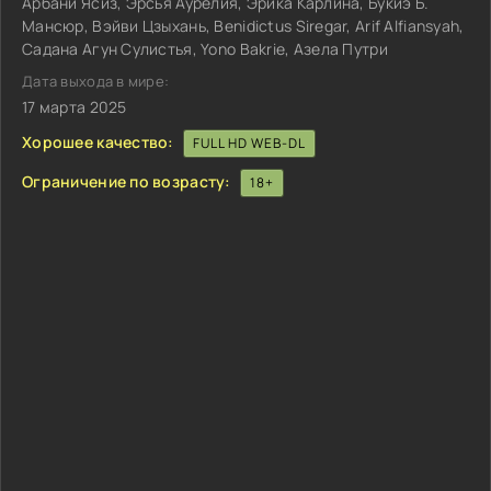
Арбани Ясиз, Эрсья Аурелия, Эрика Карлина, Букиэ Б.
Мансюр, Вэйви Цзыхань, Benidictus Siregar, Arif Alfiansyah,
Садана Агун Сулистья, Yono Bakrie, Азела Путри
Дата выхода в мире:
17 марта 2025
Хорошее качество:
FULL HD WEB-DL
Ограничение по возрасту:
18+