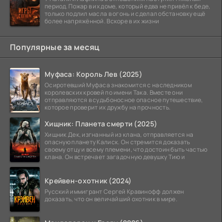
период. Пожар в их доме, который едва не привёл к беде,
только подлил масла в огонь и сделал обстановку ещё
более напряжённой. Вскоре в их жизни
Популярные за месяц
Муфаса: Король Лев (2025)
Осиротевший Муфаса знакомится с наследником
королевских кровей по имени Така. Вместе они
отправляются в судьбоносное опасное путешествие,
которое проверит их дружбу на прочность.
Хищник: Планета смерти (2025)
Хищник Дек, изгнанный из клана, отправляется на
опасную планету Калиск. Он стремится доказать
своему отцу и всему племени, что достоин быть частью
клана. Он встречает загадочную девушку Тию и
Крейвен-охотник (2024)
Русский иммигрант Сергей Кравинофф должен
доказать, что он величайший охотник в мире.