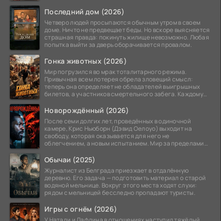
Последний дом (2026)
Четверо людей просыпаются обычным утром в своем
доме. Ничто не предвещает беды. Но вскоре выясняется
страшная правда: покинуть жилище невозможно. Любая
попытка выйти за дверь оборачивается провалом.
Гонка животных (2026)
Мир погрузился во мрак тоталитарного режима.
Привычная всем лотерея обрела зловещий смысл:
теперь она определяет не обладателей выигрышных
билетов, а участников смертельного забега. Каждому
номеру
Новорождённый (2026)
После семи долгих лет, проведённых в одиночной
камере, Крис Ньюборн (Дэвид Оелоуо) выходит на
свободу, которая оказывается для него не
облегчением, а новым испытанием. Мир за пределами
тюремных стен
Обычаи (2025)
Журналист из Белграда приезжает в отдалённую
деревню. Его задача — подготовить материал о старой
водяной мельнице. Вокруг этого места ходят слухи:
рядом с мельницей бесследно пропадают туристы.
Игры с огнём (2026)
У Натали и Лафлина в отношениях наступил тяжёлый