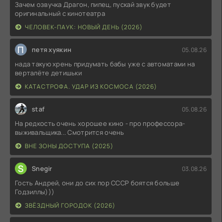
Зачем озвучка Драгон, пипец, пускай звук будет
оригинальный с кинотеатра
ЧЕЛОВЕК-ПАУК: НОВЫЙ ДЕНЬ (2026)
П
петя хуякин
05.08.26
нада такую хрень придумать бабы уже с автоматами на
верталёте детишьки
КАТАСТРОФА. УДАР ИЗ КОСМОСА (2026)
staf
05.08.26
На редкость очень хорошее кино - про профессора-
выживальщика... Смотрится очень
ВНЕ ЗОНЫ ДОСТУПА (2025)
S
Snegir
03.08.26
Гость Андрей, они до сих пор СССР боятся больше
Годзиллы)))
ЗВЁЗДНЫЙ ГОРОДОК (2026)