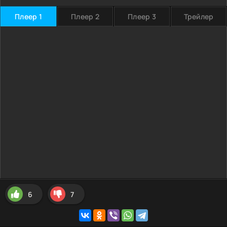
Плеер 1
Плеер 2
Плеер 3
Трейлер
6
7