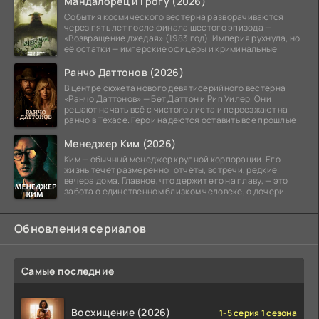
Мандалорец и Грогу (2026)
События космического вестерна разворачиваются
через пять лет после финала шестого эпизода —
«Возвращение джедая» (1983 год). Империя рухнула, но
её остатки — имперские офицеры и криминальные
Ранчо Даттонов (2026)
В центре сюжета нового девятисерийного вестерна
«Ранчо Даттонов» — Бет Даттон и Рип Уилер. Они
решают начать всё с чистого листа и переезжают на
ранчо в Техасе. Герои надеются оставить все прошлые
Менеджер Ким (2026)
Ким — обычный менеджер крупной корпорации. Его
жизнь течёт размеренно: отчёты, встречи, редкие
вечера дома. Главное, что держит его на плаву, — это
забота о единственном близком человеке, о дочери.
Обновления сериалов
Самые последние
Восхищение (2026)
1-5 серия 1 сезона