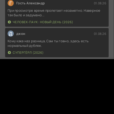
Г
Гость Александр
01.08.26
При просмотре время пролетает незаметно. Наверное
так было и задумано...
ЧЕЛОВЕК-ПАУК: НОВЫЙ ДЕНЬ (2026)
Д
джон
01.08.26
Кому кака наз разница, Сам ты говно, здесь есть
нормальный дубляж.
СУПЕРГЁРЛ (2026)