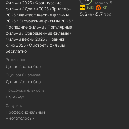
Фильмы 2025
/
Французские
13
Голосов:
фильмы
/
Драмы 2025
/
Триллеры
5.6
5.7
2025
/
Фантастические фильмы
(584)
(500)
2025
/
Зарубежные фильмы 2025
/
Последние фильмы
/
Популярные
фильмы
/
Современные фильмы
/
Фильмы весны 2025
/
Новинки
кино 2025
/
Смотреть фильмы
бесплатно
Режиссёр:
Дэвид Кроненберг
Сценарий написал:
Дэвид Кроненберг
Продолжительность:
119 минут
Озвучка:
Профессиональный
многоголосый