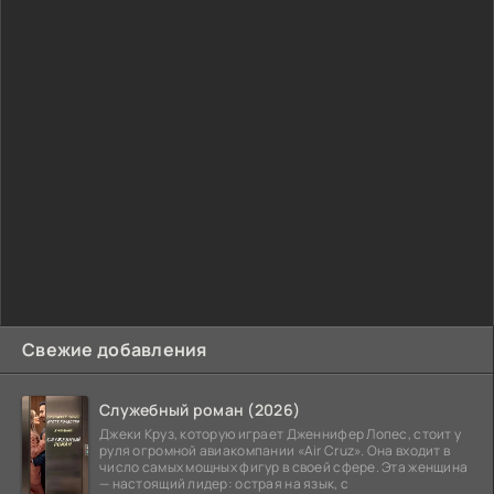
Свежие добавления
Служебный роман (2026)
Джеки Круз, которую играет Дженнифер Лопес, стоит у
руля огромной авиакомпании «Air Cruz». Она входит в
число самых мощных фигур в своей сфере. Эта женщина
— настоящий лидер: острая на язык, с