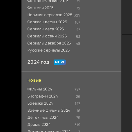
Фантастические 2025
72
Фэнтези 2025
72
Новинки сериалов 2025
329
Сериалы весны 2025
167
Сериалы лета 2025
47
Сериалы осени 2025
63
Сериалы декабря 2025
48
Русские сериалы 2025
2024 год
Новые
Фильмы 2024
797
Биографии 2024
26
Боевики 2024
197
Военные фильмы 2024
16
Детективы 2024
75
Драмы 2024
319
Документальные 2024
7