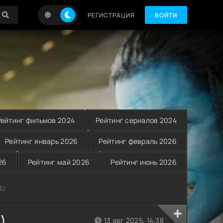
РЕГИСТРАЦИЯ
ВОЙТИ
Рейтинг фильмов 2024
Рейтинг сериалов 2024
Рейтинг январь 2026
Рейтинг февраль 2026
26
Рейтинг май 2026
Рейтинг июнь 2026
5)
)
13 авг 2025, 14:38