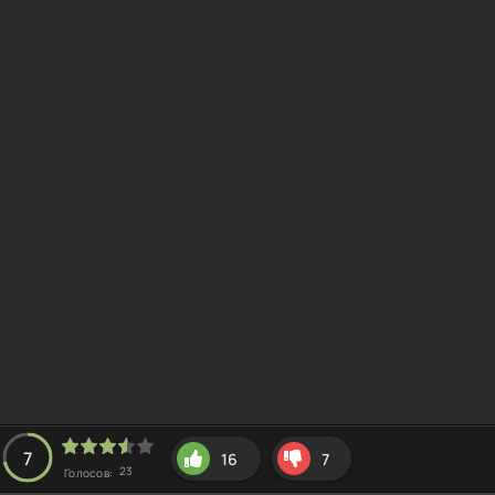
7
16
7
23
Голосов: