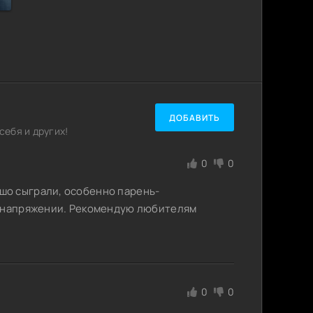
ДОБАВИТЬ
ебя и других!
0
0
шо сыграли, особенно парень-
в напряжении. Рекомендую любителям
0
0