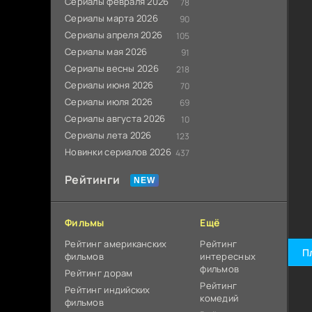
Сериалы февраля 2026
78
Сериалы марта 2026
90
Сериалы апреля 2026
105
Сериалы мая 2026
91
Сериалы весны 2026
218
Сериалы июня 2026
70
Сериалы июля 2026
69
Сериалы августа 2026
10
Сериалы лета 2026
123
Новинки сериалов 2026
437
Рейтинги
Фильмы
Ещё
Рейтинг американских
Рейтинг
П
фильмов
интересных
фильмов
Рейтинг дорам
Рейтинг
Рейтинг индийских
комедий
фильмов