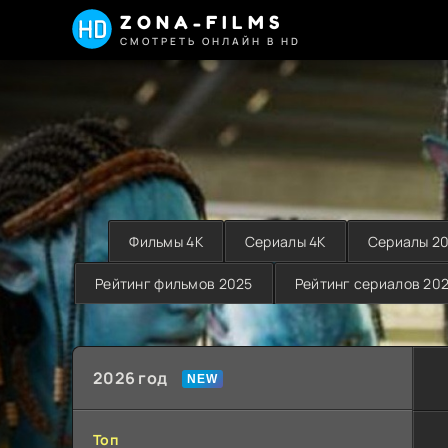
ZONA-FILMS
СМОТРЕТЬ ОНЛАЙН В HD
Фильмы 4K
Сериалы 4K
Сериалы 2
Рейтинг фильмов 2025
Рейтинг сериалов 20
2026 год
Топ