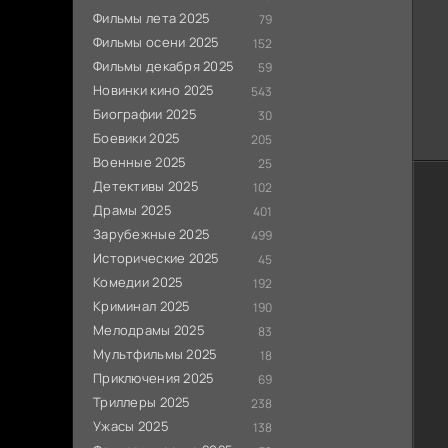
Фильмы лета 2025
79
Фильмы осени 2025
152
Фильмы декабря 2025
59
Новинки кино 2025
543
Биографии 2025
30
Боевики 2025
205
Военные 2025
25
Детективы 2025
102
Драмы 2025
401
Зарубежные 2025
499
Исторические 2025
45
Комедии 2025
192
Криминал 2025
190
Мелодрамы 2025
83
Мультфильмы 2025
18
Приключения 2025
69
Триллеры 2025
238
Ужасы 2025
138