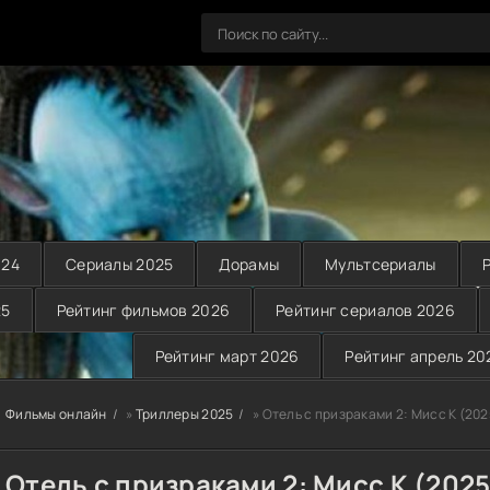
024
Сериалы 2025
Дорамы
Мультсериалы
25
Рейтинг фильмов 2026
Рейтинг сериалов 2026
Рейтинг март 2026
Рейтинг апрель 20
Фильмы онлайн
»
Триллеры 2025
» Отель с призраками 2: Мисс К (202
Отель с призраками 2: Мисс К (2025