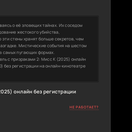
ваясь о её зловещих тайнах. Их соседом
дование жестокого убийства,
 эти стены хранят больше секретов, чем
разгадке. Мистические события на шестом
в самых пугающих формах.
ль с призраками 2: Мисс К (2025) онлайн
HD) без регистрации на онлайн-кинотеатре
2025) онлайн без регистрации
НЕ РАБОТАЕТ?