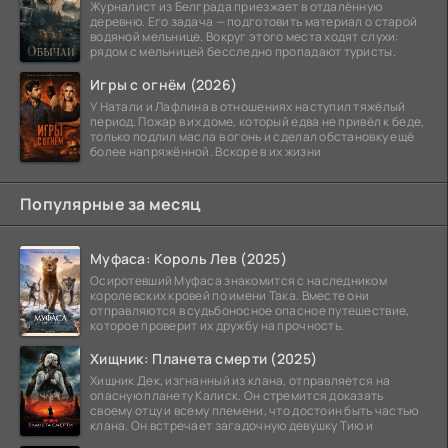
Журналист из Белграда приезжает в отдалённую
деревню. Его задача — подготовить материал о старой
водяной мельнице. Вокруг этого места ходят слухи:
рядом с мельницей бесследно пропадают туристы.
Игры с огнём (2026)
У Натали и Лафлина в отношениях наступил тяжёлый
период. Пожар в их доме, который едва не привёл к беде,
только подлил масла в огонь и сделал обстановку ещё
более напряжённой. Вскоре в их жизни
Популярные за месяц
Муфаса: Король Лев (2025)
Осиротевший Муфаса знакомится с наследником
королевских кровей по имени Така. Вместе они
отправляются в судьбоносное опасное путешествие,
которое проверит их дружбу на прочность.
Хищник: Планета смерти (2025)
Хищник Дек, изгнанный из клана, отправляется на
опасную планету Калиск. Он стремится доказать
своему отцу и всему племени, что достоин быть частью
клана. Он встречает загадочную девушку Тию и