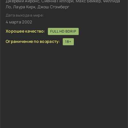
Джереми Айронс, Сиенна Гиллори, Макс Бейкер, Филлида
Ло, Лаура Кирк, Джош Стэмберг
Дата выхода в мире:
4 марта 2002
Хорошее качество:
FULL HD BDRIP
Ограничение по возрасту:
18+