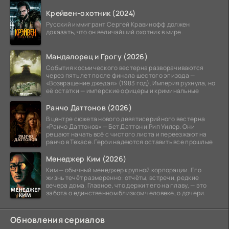
Крейвен-охотник (2024)
Русский иммигрант Сергей Кравинофф должен
доказать, что он величайший охотник в мире.
Мандалорец и Грогу (2026)
События космического вестерна разворачиваются
через пять лет после финала шестого эпизода —
«Возвращение джедая» (1983 год). Империя рухнула, но
её остатки — имперские офицеры и криминальные
Ранчо Даттонов (2026)
В центре сюжета нового девятисерийного вестерна
«Ранчо Даттонов» — Бет Даттон и Рип Уилер. Они
решают начать всё с чистого листа и переезжают на
ранчо в Техасе. Герои надеются оставить все прошлые
Менеджер Ким (2026)
Ким — обычный менеджер крупной корпорации. Его
жизнь течёт размеренно: отчёты, встречи, редкие
вечера дома. Главное, что держит его на плаву, — это
забота о единственном близком человеке, о дочери.
Обновления сериалов