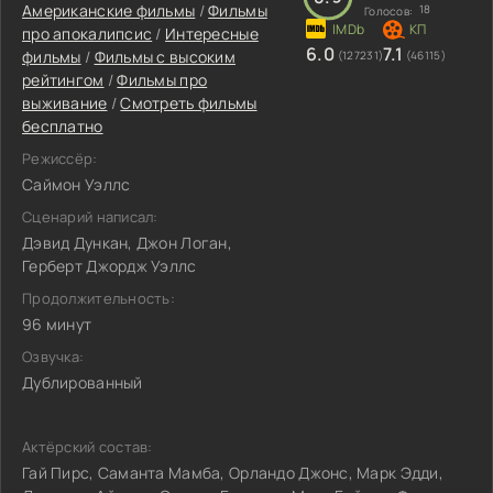
Американские фильмы
/
Фильмы
18
Голосов:
про апокалипсис
/
Интересные
6.0
7.1
фильмы
/
Фильмы с высоким
(127231)
(46115)
рейтингом
/
Фильмы про
выживание
/
Смотреть фильмы
бесплатно
Режиссёр:
Саймон Уэллс
Сценарий написал:
Дэвид Дункан, Джон Логан,
Герберт Джордж Уэллс
Продолжительность:
96 минут
Озвучка:
Дублированный
Актёрский состав:
Гай Пирс, Саманта Мамба, Орландо Джонс, Марк Эдди,