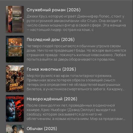
Служебный роман (2026)
Джеки Круз, которую играет Дженнифер Лопес, стоит у
руля огромной авиакомпании «Air Cruz». Она входит в
число самых мощных фигур в своей сфере. Эта женщина
— настоящий лидер: острая на язык, с
Последний дом (2026)
Четверо людей просыпаются обычным утром в своем
доме. Ничто не предвещает беды. Но вскоре выясняется
страшная правда: покинуть жилище невозможно. Любая
попытка выйти за дверь оборачивается провалом.
Гонка животных (2026)
Мир погрузился во мрак тоталитарного режима.
Привычная всем лотерея обрела зловещий смысл:
теперь она определяет не обладателей выигрышных
билетов, а участников смертельного забега. Каждому
номеру
Новорождённый (2026)
После семи долгих лет, проведённых в одиночной
камере, Крис Ньюборн (Дэвид Оелоуо) выходит на
свободу, которая оказывается для него не
облегчением, а новым испытанием. Мир за пределами
тюремных стен
Обычаи (2025)