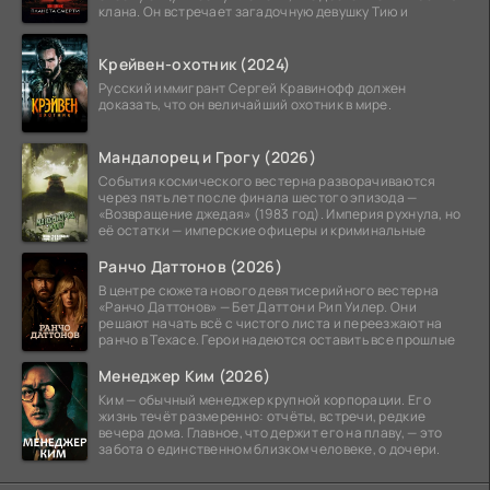
клана. Он встречает загадочную девушку Тию и
Крейвен-охотник (2024)
Русский иммигрант Сергей Кравинофф должен
доказать, что он величайший охотник в мире.
Мандалорец и Грогу (2026)
События космического вестерна разворачиваются
через пять лет после финала шестого эпизода —
«Возвращение джедая» (1983 год). Империя рухнула, но
её остатки — имперские офицеры и криминальные
Ранчо Даттонов (2026)
В центре сюжета нового девятисерийного вестерна
«Ранчо Даттонов» — Бет Даттон и Рип Уилер. Они
решают начать всё с чистого листа и переезжают на
ранчо в Техасе. Герои надеются оставить все прошлые
Менеджер Ким (2026)
Ким — обычный менеджер крупной корпорации. Его
жизнь течёт размеренно: отчёты, встречи, редкие
вечера дома. Главное, что держит его на плаву, — это
забота о единственном близком человеке, о дочери.