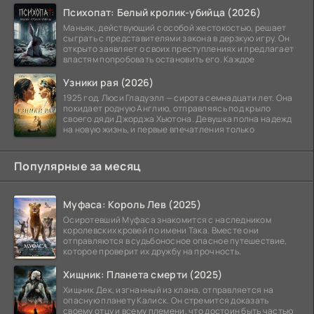
Психопат: Белый кролик-убийца (2026)
Маньяк, действующий с особой жестокостью, решает
сыграть с представителями закона в дерзкую игру. Он
открыто заявляет о своих преступлениях и предлагает
властям попробовать остановить его. Каждое
Узники рая (2026)
1925 год. Люси Гладуэлл — сирота семнадцати лет. Она
покидает родную Англию, отправляясь под крыло
своего дяди Джорджа Хьютона. Девушка полна надежд
на новую жизнь, и первые впечатления только
Популярные за месяц
Муфаса: Король Лев (2025)
Осиротевший Муфаса знакомится с наследником
королевских кровей по имени Така. Вместе они
отправляются в судьбоносное опасное путешествие,
которое проверит их дружбу на прочность.
Хищник: Планета смерти (2025)
Хищник Дек, изгнанный из клана, отправляется на
опасную планету Калиск. Он стремится доказать
своему отцу и всему племени, что достоин быть частью