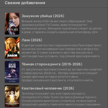
Свежие добавления
Замужняя убийца (2026)
Внешне жизнь Ю Бо На выглядит образцовой. Она
замужем за Квон Тэ Соном, вместе они растят
маленькую дочку. Женщина тщательно следит за уютом
в доме, стараясь создать идеальную атмосферу. Для
Лаки (2026)
В центре сюжета стоит харизматичная Лаки Армстронг,
чья жизнь полна невероятных поворотов и непростых
моментов. С самого раннего детства она росла в
нестандартных условиях, под опекой красноречивого
Тёмная сторона ринга (2019-2026)
От закулисных противостояний до загадочных смертей
и нераскрытых убийств... Авторы сериала исследуют
самые мрачные истории золотого века
профессионального реслинга, и пытаются найти
правду на стыке
Каштановый человечек (2026)
Триллер погружает нас в историю молодого
полицейского Найи Тулин (актриса Даница Чурчич).
Она внутренне вымотана и сломлена, но вынуждена
продолжать работу. Найя втягивается в расследование
жуткого