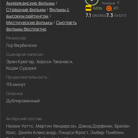
Американские фильмы
/
5
Голосов:
Страшные фильмы
/
Фильмы с
7.1
7.3
высоким рейтингом
/
(362392)
(145217)
Мистические фильмы
/
Смотреть
фильмы бесплатно
Режиссёр:
Гор Вербински
Сценарий написал:
Эрен Крюгер, Хироси Такахаси,
Кодзи Судзуки
Продолжительность:
115 минут
Озвучка:
Дублированный
Актёрский состав:
Наоми Уоттс, Мартин Хендерсон, Дэвид Дорфман, Брайан
Кокс, Джейн Александр, Линдси Фрост, Эмбер Тэмблин,