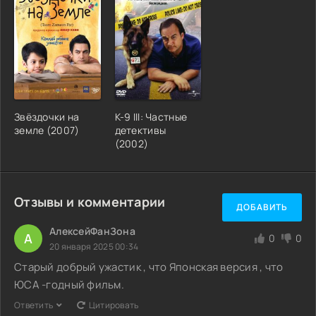
Звёздочки на
К-9 III: Частные
земле (2007)
детективы
(2002)
Отзывы и комментарии
ДОБАВИТЬ
АлексейФанЗона
А
0
0
20 января 2025 00:34
Старый добрый ужастик , что Японская версия , что
ЮСА -годный фильм.
Ответить
Цитировать