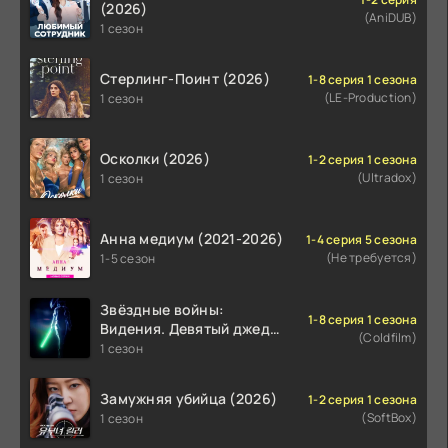
(2026)
(AniDUB)
1 сезон
Стерлинг-Поинт (2026)
1-8 серия 1 сезона
(LE-Production)
1 сезон
Осколки (2026)
1-2 серия 1 сезона
(Ultradox)
1 сезон
Анна медиум (2021-2026)
1-4 серия 5 сезона
(Не требуется)
1-5 сезон
Звёздные войны:
1-8 серия 1 сезона
Видения. Девятый джедай
(Coldfilm)
(2026)
1 сезон
Замужняя убийца (2026)
1-2 серия 1 сезона
(SoftBox)
1 сезон