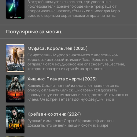
В отдалённом уголке космоса, где уцелевшие
последователи древнего ордена не прекращают
сопротивление натиску тёмных сил, молодая Кара
вместе с верными соратниками отправляется в
рискованный рейд.
Популярные за месяц
Муфаса: Король Лев (2025)
Осиротевший Муфаса знакомится с наследником
королевских кровей по имени Така. Вместе они
отправляются в судьбоносное опасное путешествие,
которое проверит их дружбу на прочность.
Хищник: Планета смерти (2025)
Хищник Дек, изгнанный из клана, отправляется на
опасную планету Калиск. Он стремится доказать
своему отцу и всему племени, что достоин быть частью
клана. Он встречает загадочную девушку Тию и
Крейвен-охотник (2024)
Русский иммигрант Сергей Кравинофф должен
доказать, что он величайший охотник в мире.