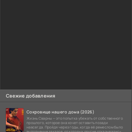
Свежие добавления
Сокровище нашего дома (2026)
Жизнь Сварны — это попытка убежать от собственного
прошлого, которое она хочет оставить позади
навсегда. Пройдя через годы, когда её ремеслом было
выполнение заказов, от которых другие отказывались,