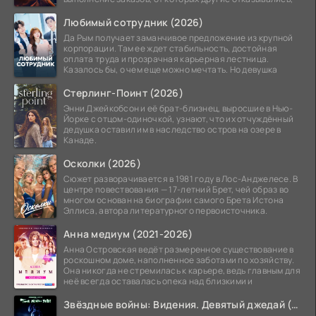
Любимый сотрудник (2026)
Да Рым получает заманчивое предложение из крупной
корпорации. Там ее ждет стабильность, достойная
оплата труда и прозрачная карьерная лестница.
Казалось бы, о чем еще можно мечтать. Но девушка
Стерлинг-Поинт (2026)
Энни Джейкобсон и её брат-близнец, выросшие в Нью-
Йорке с отцом-одиночкой, узнают, что их отчуждённый
дедушка оставил им в наследство остров на озере в
Канаде.
Осколки (2026)
Сюжет разворачивается в 1981 году в Лос-Анджелесе. В
центре повествования — 17-летний Брет, чей образ во
многом основан на биографии самого Брета Истона
Эллиса, автора литературного первоисточника.
Анна медиум (2021-2026)
Анна Островская ведёт размеренное существование в
роскошном доме, наполненное заботами по хозяйству.
Она никогда не стремилась к карьере, ведь главным для
неё всегда оставалась опека над близкими и
Звёздные войны: Видения. Девятый джедай (2026)