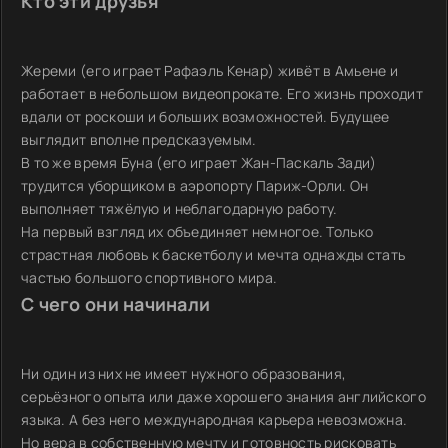
Кто эти друзья
Жереми (его играет Рафаэль Кенар) живёт в Амьене и
работает в небольшом видеопрокате. Его жизнь проходит
вдали от роскоши и больших возможностей. Будущее
выглядит вполне предсказуемым.
В то же время Буна (его играет Жан-Паскаль Зади)
трудится уборщиком в аэропорту Париж-Орли. Он
выполняет тяжёлую и неблагодарную работу.
На первый взгляд их объединяет немногое. Только
страстная любовь к баскетболу и мечта однажды стать
частью большого спортивного мира.
С чего они начинали
Ни один из них не имеет нужного образования,
серьёзного опыта или даже хорошего знания английского
языка. А без него международная карьера невозможна.
Но вера в собственную мечту и готовность рисковать