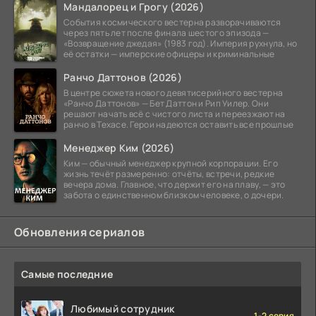
Мандалорец и Грогу (2026)
События космического вестерна разворачиваются
через пять лет после финала шестого эпизода —
«Возвращение джедая» (1983 год). Империя рухнула, но
её остатки — имперские офицеры и криминальные
Ранчо Даттонов (2026)
В центре сюжета нового девятисерийного вестерна
«Ранчо Даттонов» — Бет Даттон и Рип Уилер. Они
решают начать всё с чистого листа и переезжают на
ранчо в Техасе. Герои надеются оставить все прошлые
Менеджер Ким (2026)
Ким — обычный менеджер крупной корпорации. Его
жизнь течёт размеренно: отчёты, встречи, редкие
вечера дома. Главное, что держит его на плаву, — это
забота о единственном близком человеке, о дочери.
Обновления сериалов
Самые последние
Любимый сотрудник
1-2 серия