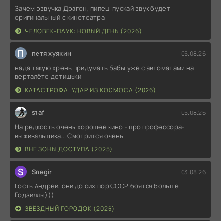
Зачем озвучка Драгон, пипец, пускай звук будет
оригинальный с кинотеатра
ЧЕЛОВЕК-ПАУК: НОВЫЙ ДЕНЬ (2026)
П
петя хуякин
05.08.26
нада такую хрень придумать бабы уже с автоматами на
верталёте детишьки
КАТАСТРОФА. УДАР ИЗ КОСМОСА (2026)
staf
05.08.26
На редкость очень хорошее кино - про профессора-
выживальщика... Смотрится очень
ВНЕ ЗОНЫ ДОСТУПА (2025)
S
Snegir
03.08.26
Гость Андрей, они до сих пор СССР боятся больше
Годзиллы)))
ЗВЁЗДНЫЙ ГОРОДОК (2026)