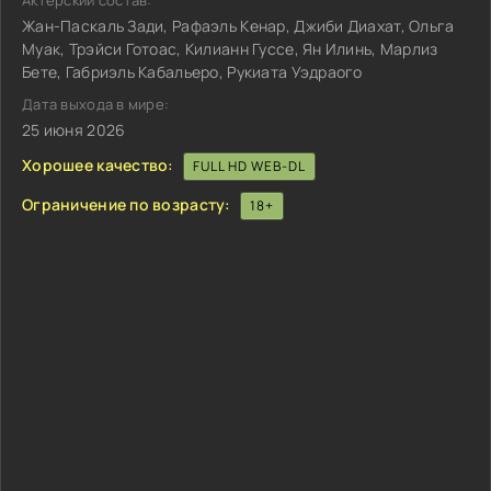
Актёрский состав:
Жан-Паскаль Зади, Рафаэль Кенар, Джиби Диахат, Ольга
Муак, Трэйси Готоас, Килианн Гуссе, Ян Илинь, Марлиз
Бете, Габриэль Кабальеро, Рукиата Уэдраого
Дата выхода в мире:
25 июня 2026
Хорошее качество:
FULL HD WEB-DL
Ограничение по возрасту:
18+