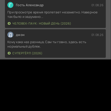
Г
Гость Александр
01.08.26
При просмотре время пролетает незаметно. Наверное
так было и задумано...
ЧЕЛОВЕК-ПАУК: НОВЫЙ ДЕНЬ (2026)
Д
джон
01.08.26
Кому кака наз разница, Сам ты говно, здесь есть
нормальный дубляж.
СУПЕРГЁРЛ (2026)