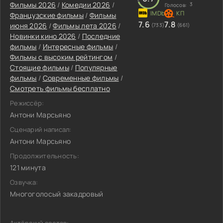
Фильмы 2026
/
Комедии 2026
/
3
Голосов:
Французские фильмы
/
Фильмы
7.6
7.8
июня 2026
/
Фильмы лета 2026
/
(733)
(661)
Новинки кино 2026
/
Последние
фильмы
/
Интересные фильмы
/
Фильмы с высоким рейтингом
/
Стоящие фильмы
/
Популярные
фильмы
/
Современные фильмы
/
Смотреть фильмы бесплатно
Режиссёр:
Антони Марсьяно
Сценарий написал:
Антони Марсьяно
Продолжительность:
121 минута
Озвучка:
Многоголосый закадровый