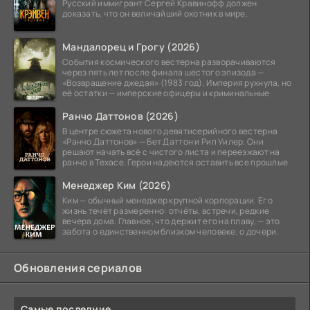
Русский иммигрант Сергей Кравинофф должен
доказать, что он величайший охотник в мире.
Мандалорец и Грогу (2026)
События космического вестерна разворачиваются
через пять лет после финала шестого эпизода —
«Возвращение джедая» (1983 год). Империя рухнула, но
её остатки — имперские офицеры и криминальные
Ранчо Даттонов (2026)
В центре сюжета нового девятисерийного вестерна
«Ранчо Даттонов» — Бет Даттон и Рип Уилер. Они
решают начать всё с чистого листа и переезжают на
ранчо в Техасе. Герои надеются оставить все прошлые
Менеджер Ким (2026)
Ким — обычный менеджер крупной корпорации. Его
жизнь течёт размеренно: отчёты, встречи, редкие
вечера дома. Главное, что держит его на плаву, — это
забота о единственном близком человеке, о дочери.
Обновления сериалов
Самые последние