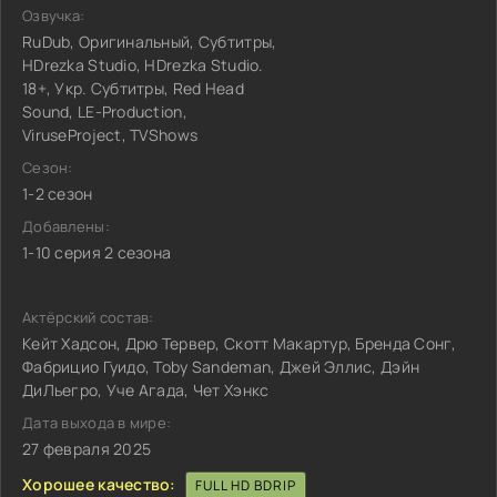
Озвучка:
RuDub, Оригинальный, Субтитры,
HDrezka Studio, HDrezka Studio.
18+, Укр. Субтитры, Red Head
Sound, LE-Production,
ViruseProject, TVShows
Сезон:
1-2 сезон
Добавлены:
1-10 серия 2 сезона
Актёрский состав:
Кейт Хадсон, Дрю Тервер, Скотт Макартур, Бренда Сонг,
Фабрицио Гуидо, Toby Sandeman, Джей Эллис, Дэйн
ДиЛьегро, Уче Агада, Чет Хэнкс
Дата выхода в мире:
27 февраля 2025
Хорошее качество:
FULL HD BDRIP