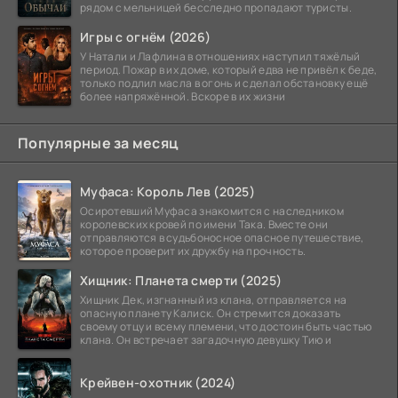
рядом с мельницей бесследно пропадают туристы.
Игры с огнём (2026)
У Натали и Лафлина в отношениях наступил тяжёлый
период. Пожар в их доме, который едва не привёл к беде,
только подлил масла в огонь и сделал обстановку ещё
более напряжённой. Вскоре в их жизни
Популярные за месяц
Муфаса: Король Лев (2025)
Осиротевший Муфаса знакомится с наследником
королевских кровей по имени Така. Вместе они
отправляются в судьбоносное опасное путешествие,
которое проверит их дружбу на прочность.
Хищник: Планета смерти (2025)
Хищник Дек, изгнанный из клана, отправляется на
опасную планету Калиск. Он стремится доказать
своему отцу и всему племени, что достоин быть частью
клана. Он встречает загадочную девушку Тию и
Крейвен-охотник (2024)