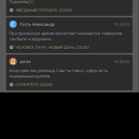
Годзиллы)))
ЗВЁЗДНЫЙ ГОРОДОК (2026)
Г
Гость Александр
01.08.26
При просмотре время пролетает незаметно. Наверное
так было и задумано...
ЧЕЛОВЕК-ПАУК: НОВЫЙ ДЕНЬ (2026)
Д
джон
01.08.26
Кому кака наз разница, Сам ты говно, здесь есть
нормальный дубляж.
СУПЕРГЁРЛ (2026)