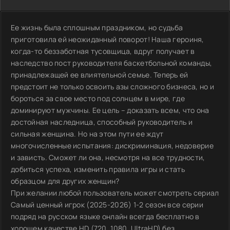
Ее жизнь была сплошным праздником, но судьба
приготовила ей неожиданный поворот! Наша героиня,
когда-то беззаботная тусовщица, вдруг получает в
наследство пост руководителя баскетбольной команды,
принадлежащей ее влиятельной семье. Теперь ей
предстоит не только освоить азы сложного бизнеса, но и
бороться за свое место под солнцем в мире, где
доминируют мужчины. Ее цель – доказать всем, что она
достойная наследница, способный руководитель и
сильная женщина. Но на этом пути ее ждут
многочисленные испытания: дискриминация, недоверие
и зависть. Сможет ли она, несмотря на все трудности,
добиться успеха, изменить правила игры и стать
образцом для других женщин?
При желании любой пользователь может смотреть сериал
Самый ценный игрок (2025-2026) 1-2 сезон все серии
подряд на русском языке онлайн всегда бесплатно в
хорошем качестве HD (720, 1080, UltraHD) без