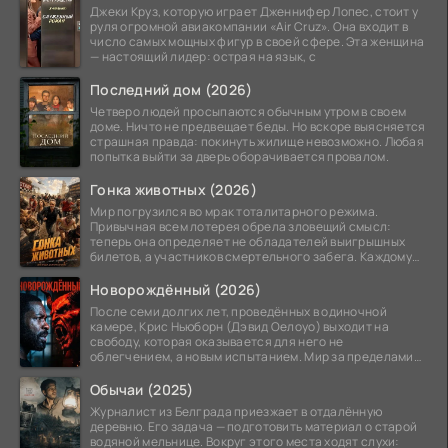
Джеки Круз, которую играет Дженнифер Лопес, стоит у
руля огромной авиакомпании «Air Cruz». Она входит в
число самых мощных фигур в своей сфере. Эта женщина
— настоящий лидер: острая на язык, с
Последний дом (2026)
Четверо людей просыпаются обычным утром в своем
доме. Ничто не предвещает беды. Но вскоре выясняется
страшная правда: покинуть жилище невозможно. Любая
попытка выйти за дверь оборачивается провалом.
Гонка животных (2026)
Мир погрузился во мрак тоталитарного режима.
Привычная всем лотерея обрела зловещий смысл:
теперь она определяет не обладателей выигрышных
билетов, а участников смертельного забега. Каждому
номеру
Новорождённый (2026)
После семи долгих лет, проведённых в одиночной
камере, Крис Ньюборн (Дэвид Оелоуо) выходит на
свободу, которая оказывается для него не
облегчением, а новым испытанием. Мир за пределами
тюремных стен
Обычаи (2025)
Журналист из Белграда приезжает в отдалённую
деревню. Его задача — подготовить материал о старой
водяной мельнице. Вокруг этого места ходят слухи: