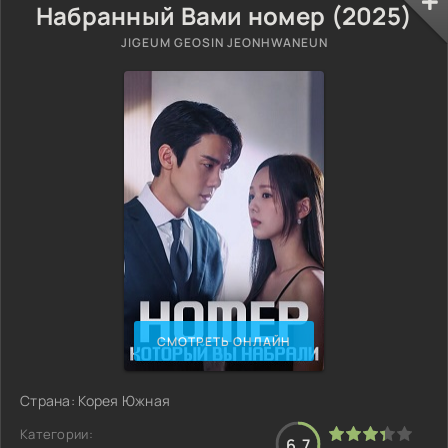
Набранный Вами номер (2025)
JIGEUM GEOSIN JEONHWANEUN
СМОТРЕТЬ ОНЛАЙН
Страна: Корея Южная
Категории:
6.7