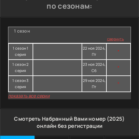
по сезонам:
1 сезон
свернуть
1 сезон 1
22 ноя 2024,
*
серия
Пт
1 сезон 2
23 ноя 2024,
*
серия
Сб
1 сезон 3
29 ноя 2024,
*
серия
Пт
показать все серии
Смотреть Набранный Вами номер (2025)
онлайн без регистрации