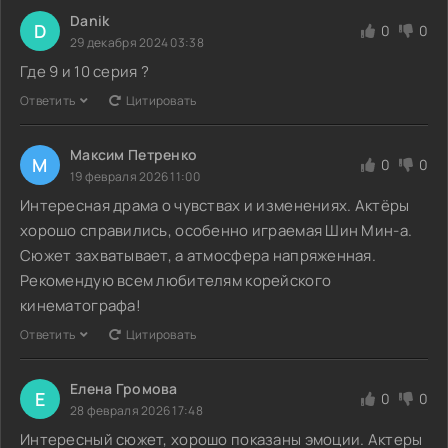
Danik
D
0
0
29 декабря 2024 03:38
Где 9 и 10 серия ?
Ответить
Цитировать
Максим Петренко
М
0
0
19 февраля 2026 11:00
Интересная драма о чувствах и изменениях. Актёры
хорошо справились, особенно играемая Шин Мин-а.
Сюжет захватывает, а атмосфера напряженная.
Рекомендую всем любителям корейского
кинематографа!
Ответить
Цитировать
Елена Громова
Е
0
0
28 февраля 2026 17:48
Интересный сюжет, хорошо показаны эмоции. Актеры