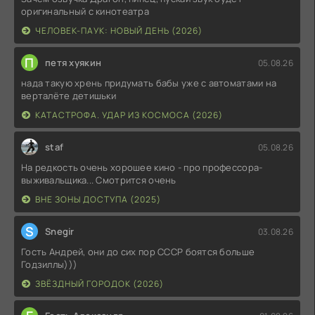
оригинальный с кинотеатра
ЧЕЛОВЕК-ПАУК: НОВЫЙ ДЕНЬ (2026)
П
петя хуякин
05.08.26
нада такую хрень придумать бабы уже с автоматами на
верталёте детишьки
КАТАСТРОФА. УДАР ИЗ КОСМОСА (2026)
staf
05.08.26
На редкость очень хорошее кино - про профессора-
выживальщика... Смотрится очень
ВНЕ ЗОНЫ ДОСТУПА (2025)
S
Snegir
03.08.26
Гость Андрей, они до сих пор СССР боятся больше
Годзиллы)))
ЗВЁЗДНЫЙ ГОРОДОК (2026)