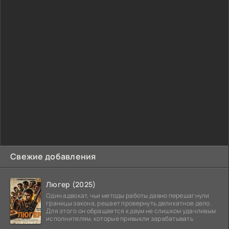
Свежие добавления
Люгер (2025)
Один адвокат, чьи методы работы давно перешагнули
границы закона, решает провернуть деликатное дело.
Для этого он обращается к двум не слишком удачливым
исполнителям, которые привыкли зарабатывать