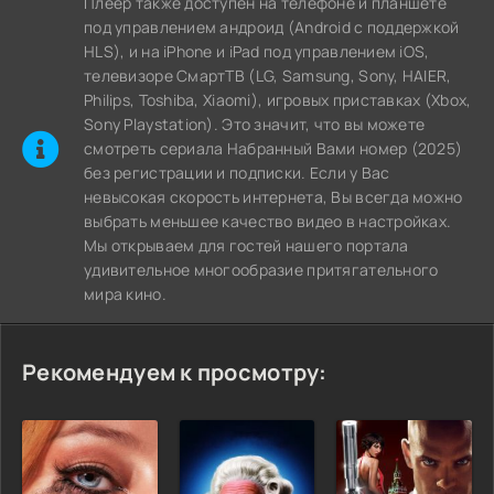
Плеер также доступен на телефоне и планшете
под управлением андроид (Android с поддержкой
HLS), и на iPhone и iPad под управлением iOS,
телевизоре СмартТВ (LG, Samsung, Sony, HAIER,
Philips, Toshiba, Xiaomi), игровых приставках (Xbox,
Sony Playstation). Это значит, что вы можете
cмотреть сериала Набранный Вами номер (2025)
без регистрации и подписки. Если у Вас
невысокая скорость интернета, Вы всегда можно
выбрать меньшее качество видео в настройках.
Мы открываем для гостей нашего портала
удивительное многообразие притягательного
мира кино.
Рекомендуем к просмотру: