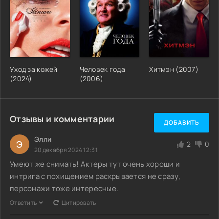
Уход за кожей
Человек года
Хитмэн (2007)
(2024)
(2006)
Отзывы и комментарии
ДОБАВИТЬ
Элли
Э
2
0
20 декабря 2024 12:31
Умеют же снимать! Актеры тут очень хороши и
интрига с похищением раскрывается не сразу,
персонажи тоже интересные.
Ответить
Цитировать