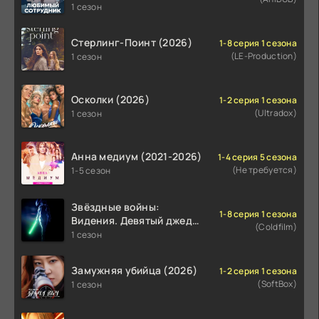
1 сезон
Стерлинг-Поинт (2026)
1-8 серия 1 сезона
(LE-Production)
1 сезон
Осколки (2026)
1-2 серия 1 сезона
(Ultradox)
1 сезон
Анна медиум (2021-2026)
1-4 серия 5 сезона
(Не требуется)
1-5 сезон
Звёздные войны:
1-8 серия 1 сезона
Видения. Девятый джедай
(Coldfilm)
(2026)
1 сезон
Замужняя убийца (2026)
1-2 серия 1 сезона
(SoftBox)
1 сезон