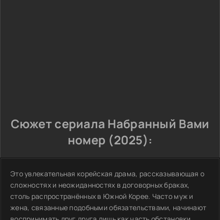
Сюжет сериала Набранный Вами
номер (2025):
Это увлекательная корейская драма, рассказывающая о
сложностях и неожиданностях в договорных браках,
столь распространённых в Южной Корее. Часто муж и
жена, связанные подобными обязательствами, начинают
воспринимать друг друга лишь как часть обстановки.