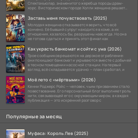
Спектакьюлар, знаменитого жеребца породы драм-
хорс. В историческом городе Холли женщина решает
заняться разведением
Заставь меня почувствовать (2025)
Молодая женщина отказывается верить, что всё
кончено. Её бывший супруг находится в коме, а их
отношения, казалось бы, разрушены навсегда. Но она
не готова сдаться и принять этот финал как
Как украсть банкомат и сойти с ума (2026)
Трое сообщников решаются на дерзкое ограбление:
они похищают банкомат и укрываются вместе с добычей
в тесном помещении насосной станции. На первый
взгляд, всё складывается удачно — план сработал, и
Моё лето с «мёртвыми» (2026)
Кенни Роджерс Ройс — человек, чьим призванием стало
повествование. Его персональный блог выполняет роль
нити, связывающей его с окружающим миром, а каждая
публикация — это искренний разговор с
Популярные за месяц
Муфаса: Король Лев (2025)