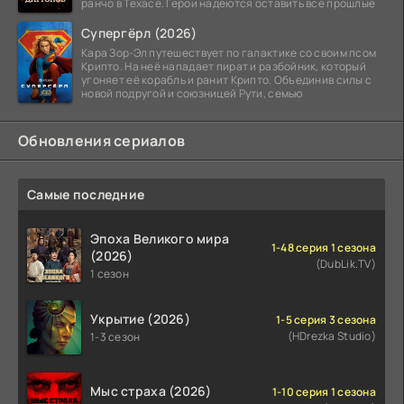
ранчо в Техасе. Герои надеются оставить все прошлые
Супергёрл (2026)
Кара Зор-Эл путешествует по галактике со своим псом
Крипто. На неё нападает пират и разбойник, который
угоняет её корабль и ранит Крипто. Объединив силы с
новой подругой и союзницей Рути, семью
Обновления сериалов
Самые последние
Эпоха Великого мира
1-48 серия 1 сезона
(2026)
(DubLik.TV)
1 сезон
Укрытие (2026)
1-5 серия 3 сезона
(HDrezka Studio)
1-3 сезон
Мыс страха (2026)
1-10 серия 1 сезона