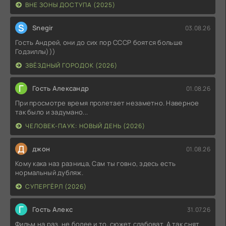
ВНЕ ЗОНЫ ДОСТУПА (2025)
S
Snegir
03.08.26
Гость Андрей, они до сих пор СССР боятся больше
Годзиллы)))
ЗВЁЗДНЫЙ ГОРОДОК (2026)
Г
Гость Александр
01.08.26
При просмотре время пролетает незаметно. Наверное
так было и задумано...
ЧЕЛОВЕК-ПАУК: НОВЫЙ ДЕНЬ (2026)
Д
джон
01.08.26
Кому кака наз разница, Сам ты говно, здесь есть
нормальный дубляж.
СУПЕРГЁРЛ (2026)
Г
Гость Алекс
31.07.26
Фильм на раз, не более и то, сюжет слабоват. А так снят