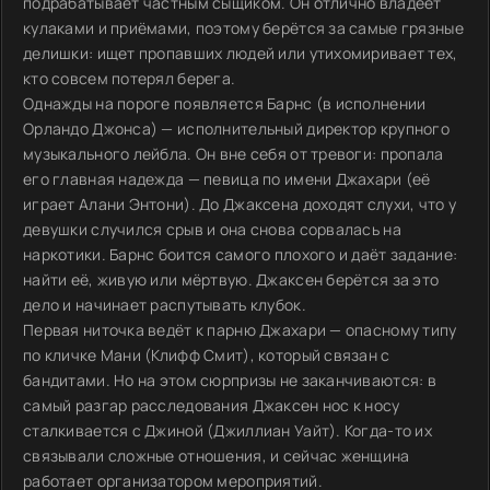
подрабатывает частным сыщиком. Он отлично владеет
кулаками и приёмами, поэтому берётся за самые грязные
делишки: ищет пропавших людей или утихомиривает тех,
кто совсем потерял берега.
Однажды на пороге появляется Барнс (в исполнении
Орландо Джонса) — исполнительный директор крупного
музыкального лейбла. Он вне себя от тревоги: пропала
его главная надежда — певица по имени Джахари (её
играет Алани Энтони). До Джаксена доходят слухи, что у
девушки случился срыв и она снова сорвалась на
наркотики. Барнс боится самого плохого и даёт задание:
найти её, живую или мёртвую. Джаксен берётся за это
дело и начинает распутывать клубок.
Первая ниточка ведёт к парню Джахари — опасному типу
по кличке Мани (Клифф Смит), который связан с
бандитами. Но на этом сюрпризы не заканчиваются: в
самый разгар расследования Джаксен нос к носу
сталкивается с Джиной (Джиллиан Уайт). Когда-то их
связывали сложные отношения, и сейчас женщина
работает организатором мероприятий.