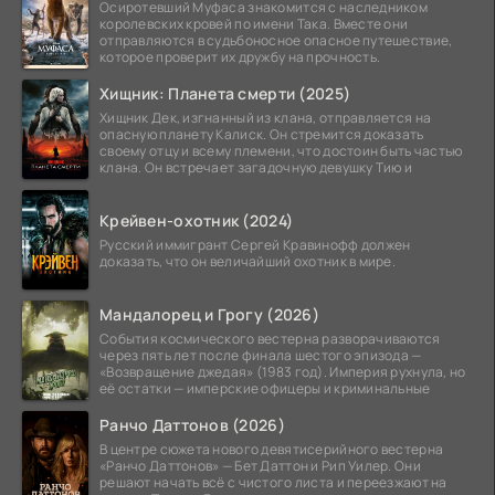
Осиротевший Муфаса знакомится с наследником
королевских кровей по имени Така. Вместе они
отправляются в судьбоносное опасное путешествие,
которое проверит их дружбу на прочность.
Хищник: Планета смерти (2025)
Хищник Дек, изгнанный из клана, отправляется на
опасную планету Калиск. Он стремится доказать
своему отцу и всему племени, что достоин быть частью
клана. Он встречает загадочную девушку Тию и
Крейвен-охотник (2024)
Русский иммигрант Сергей Кравинофф должен
доказать, что он величайший охотник в мире.
Мандалорец и Грогу (2026)
События космического вестерна разворачиваются
через пять лет после финала шестого эпизода —
«Возвращение джедая» (1983 год). Империя рухнула, но
её остатки — имперские офицеры и криминальные
Ранчо Даттонов (2026)
В центре сюжета нового девятисерийного вестерна
«Ранчо Даттонов» — Бет Даттон и Рип Уилер. Они
решают начать всё с чистого листа и переезжают на