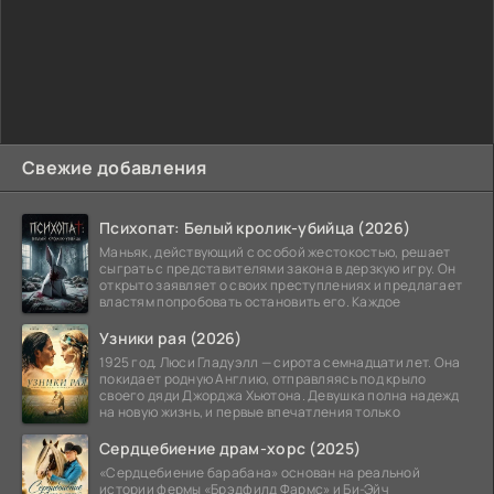
Свежие добавления
Психопат: Белый кролик-убийца (2026)
Маньяк, действующий с особой жестокостью, решает
сыграть с представителями закона в дерзкую игру. Он
открыто заявляет о своих преступлениях и предлагает
властям попробовать остановить его. Каждое
Узники рая (2026)
1925 год. Люси Гладуэлл — сирота семнадцати лет. Она
покидает родную Англию, отправляясь под крыло
своего дяди Джорджа Хьютона. Девушка полна надежд
на новую жизнь, и первые впечатления только
Сердцебиение драм-хорс (2025)
«Сердцебиение барабана» основан на реальной
истории фермы «Брэдфилд Фармс» и Би-Эйч