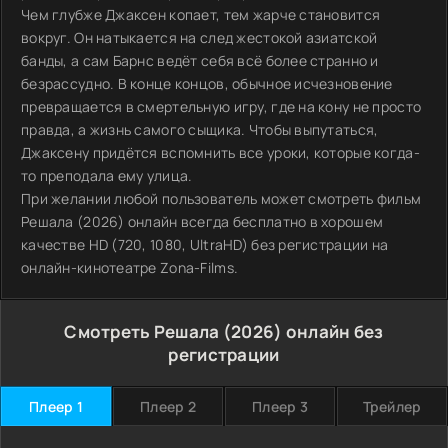
Чем глубже Джаксен копает, тем жарче становится
вокруг. Он натыкается на след жестокой азиатской
банды, а сам Барнс ведёт себя всё более странно и
безрассудно. В конце концов, обычное исчезновение
превращается в смертельную игру, где на кону не просто
правда, а жизнь самого сыщика. Чтобы выпутаться,
Джаксену придётся вспомнить все уроки, которые когда-
то преподала ему улица.
При желании любой пользователь может смотреть фильм
Решала (2026) онлайн всегда бесплатно в хорошем
качестве HD (720, 1080, UltraHD) без регистрации на
онлайн-кинотеатре Zona-Films.
Смотреть Решала (2026) онлайн без
регистрации
Плеер 1
Плеер 2
Плеер 3
Трейлер