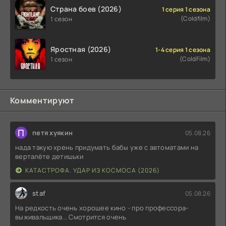
Страна боев (2026)
1 серия 1 сезона
(Coldfilm)
1 сезон
Яростная (2026)
1-4 серия 1 сезона
(ColdFilm)
1 сезон
Комментируют
П
петя хуякин
05.08.26
нада такую хрень придумать бабы уже с автоматами на
верталёте детишьки
КАТАСТРОФА. УДАР ИЗ КОСМОСА (2026)
staf
05.08.26
На редкость очень хорошее кино - про профессора-
выживальщика... Смотрится очень