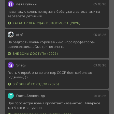
П
петя хуякин
05.08.26
нада такую хрень придумать бабы уже с автоматами на
верталёте детишьки
КАТАСТРОФА. УДАР ИЗ КОСМОСА (2026)
staf
05.08.26
На редкость очень хорошее кино - про профессора-
выживальщика... Смотрится очень
ВНЕ ЗОНЫ ДОСТУПА (2025)
S
Snegir
03.08.26
Гость Андрей, они до сих пор СССР боятся больше
Годзиллы)))
ЗВЁЗДНЫЙ ГОРОДОК (2026)
Г
Гость Александр
01.08.26
При просмотре время пролетает незаметно. Наверное
так было и задумано...