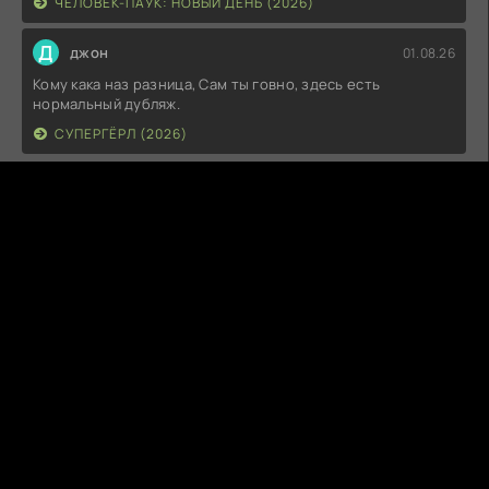
ЧЕЛОВЕК-ПАУК: НОВЫЙ ДЕНЬ (2026)
Д
джон
01.08.26
Кому кака наз разница, Сам ты говно, здесь есть
нормальный дубляж.
СУПЕРГЁРЛ (2026)