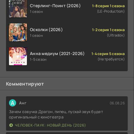
Стерлинг-Поинт (2026)
1-8 серия 1 сезона
(LE-Production)
1 сезон
Осколки (2026)
1-2 серия 1 сезона
(Ultradox)
1 сезон
Анна медиум (2021-2026)
1-4 серия 5 сезона
(Не требуется)
1-5 сезон
Комментируют
А
Анг
06.08.26
Зачем озвучка Драгон, пипец, пускай звук будет
оригинальный с кинотеатра
ЧЕЛОВЕК-ПАУК: НОВЫЙ ДЕНЬ (2026)