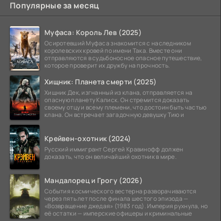
Популярные за месяц
Муфаса: Король Лев (2025)
Осиротевший Муфаса знакомится с наследником
королевских кровей по имени Така. Вместе они
отправляются в судьбоносное опасное путешествие,
которое проверит их дружбу на прочность.
Хищник: Планета смерти (2025)
Хищник Дек, изгнанный из клана, отправляется на
опасную планету Калиск. Он стремится доказать
своему отцу и всему племени, что достоин быть частью
клана. Он встречает загадочную девушку Тию и
Крейвен-охотник (2024)
Русский иммигрант Сергей Кравинофф должен
доказать, что он величайший охотник в мире.
Мандалорец и Грогу (2026)
События космического вестерна разворачиваются
через пять лет после финала шестого эпизода —
«Возвращение джедая» (1983 год). Империя рухнула, но
её остатки — имперские офицеры и криминальные