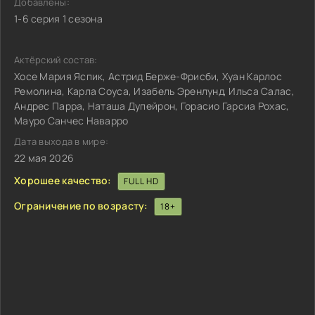
Добавлены:
1-6 серия 1 сезона
Актёрский состав:
Хосе Мария Яспик, Астрид Берже-Фрисби, Хуан Карлос
Ремолина, Карла Соуса, Изабель Эренлунд, Ильса Салас,
Андрес Парра, Наташа Дупейрон, Горасио Гарсиа Рохас,
Мауро Санчес Наварро
Дата выхода в мире:
22 мая 2026
Хорошее качество:
FULL HD
Ограничение по возрасту:
18+