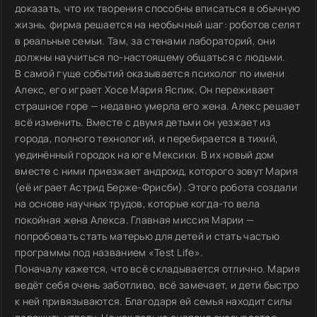
доказать, что их творения способны вписаться в обычную
жизнь, фирма решается на необычный шаг: роботов селят
в реальные семьи. Там, за стенами лабораторий, они
должны научиться по-настоящему общаться с людьми.
В самой гуще событий оказывается психолог по имени
Алекс, его играет Хосе Мария Яспик. Он переживает
страшное горе — недавно умерла его жена. Алекс решает
всё изменить. Вместе с двумя детьми он уезжает из
города, полного технологий, и перебирается в тихий,
уединённый городок на юге Мексики. В их новый дом
вместе с ними приезжает андроид, которого зовут Мария
(её играет Астрид Берже-Фрисби). Этого робота создали
на основе научных трудов, которые когда-то вела
покойная жена Алекса. Главная миссия Марии —
попробовать стать матерью для детей и стать частью
программы под названием «Test Life».
Поначалу кажется, что всё складывается отлично. Мария
ведёт себя очень заботливо, всё замечает, и дети быстро
к ней привязываются. Благодаря ей семья находит силы