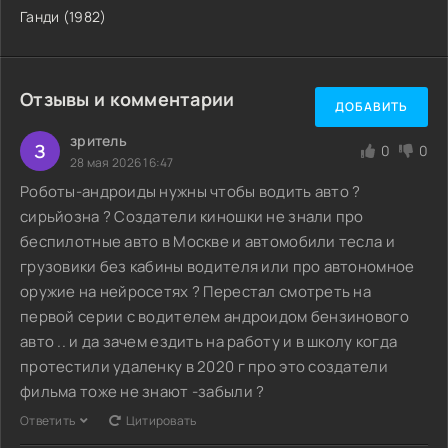
Ганди (1982)
Отзывы и комментарии
ДОБАВИТЬ
зритель
З
0
0
28 мая 2026 16:47
Роботы-андроиды нужны чтобы водить авто ?
сирьйозна ? Создатели киношки не знали про
беспилотные авто в Москве и автомобили тесла и
грузовики без кабины водителя или про автономное
оружие на нейросетях ? Перестал смотреть на
первой серии с водителем андроидом бензинового
авто .. и да зачем ездить на работу и в школу когда
протестили удаленку в 2020 г про это создатели
фильма тоже не знают -забыли ?
Ответить
Цитировать