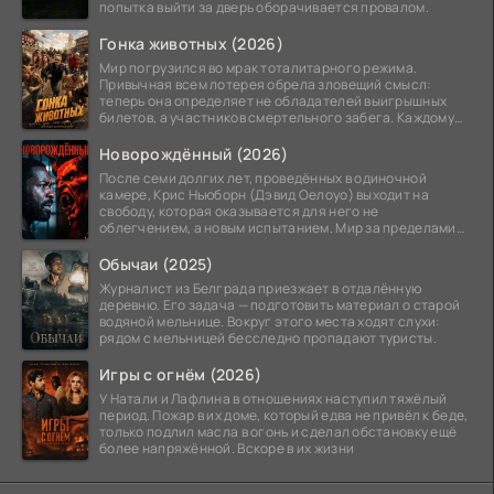
попытка выйти за дверь оборачивается провалом.
Гонка животных (2026)
Мир погрузился во мрак тоталитарного режима.
Привычная всем лотерея обрела зловещий смысл:
теперь она определяет не обладателей выигрышных
билетов, а участников смертельного забега. Каждому
номеру
Новорождённый (2026)
После семи долгих лет, проведённых в одиночной
камере, Крис Ньюборн (Дэвид Оелоуо) выходит на
свободу, которая оказывается для него не
облегчением, а новым испытанием. Мир за пределами
тюремных стен
Обычаи (2025)
Журналист из Белграда приезжает в отдалённую
деревню. Его задача — подготовить материал о старой
водяной мельнице. Вокруг этого места ходят слухи:
рядом с мельницей бесследно пропадают туристы.
Игры с огнём (2026)
У Натали и Лафлина в отношениях наступил тяжёлый
период. Пожар в их доме, который едва не привёл к беде,
только подлил масла в огонь и сделал обстановку ещё
более напряжённой. Вскоре в их жизни