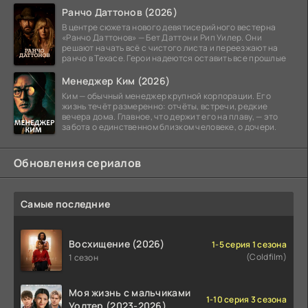
Ранчо Даттонов (2026)
В центре сюжета нового девятисерийного вестерна
«Ранчо Даттонов» — Бет Даттон и Рип Уилер. Они
решают начать всё с чистого листа и переезжают на
ранчо в Техасе. Герои надеются оставить все прошлые
Менеджер Ким (2026)
Ким — обычный менеджер крупной корпорации. Его
жизнь течёт размеренно: отчёты, встречи, редкие
вечера дома. Главное, что держит его на плаву, — это
забота о единственном близком человеке, о дочери.
Обновления сериалов
Самые последние
Восхищение (2026)
1-5 серия 1 сезона
(Coldfilm)
1 сезон
Моя жизнь с мальчиками
1-10 серия 3 сезона
Уолтер (2023-2026)