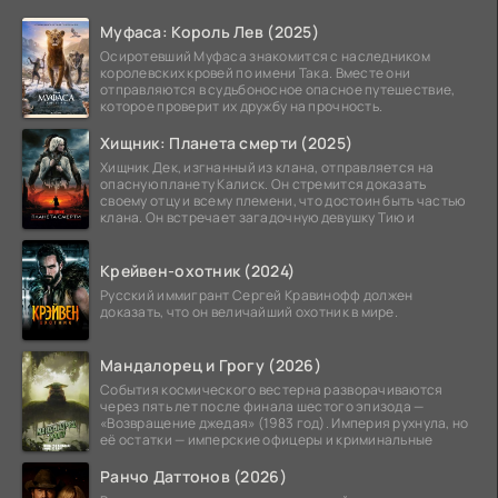
Муфаса: Король Лев (2025)
Осиротевший Муфаса знакомится с наследником
королевских кровей по имени Така. Вместе они
отправляются в судьбоносное опасное путешествие,
которое проверит их дружбу на прочность.
Хищник: Планета смерти (2025)
Хищник Дек, изгнанный из клана, отправляется на
опасную планету Калиск. Он стремится доказать
своему отцу и всему племени, что достоин быть частью
клана. Он встречает загадочную девушку Тию и
Крейвен-охотник (2024)
Русский иммигрант Сергей Кравинофф должен
доказать, что он величайший охотник в мире.
Мандалорец и Грогу (2026)
События космического вестерна разворачиваются
через пять лет после финала шестого эпизода —
«Возвращение джедая» (1983 год). Империя рухнула, но
её остатки — имперские офицеры и криминальные
Ранчо Даттонов (2026)