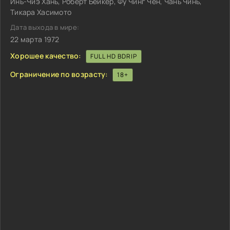
Инь-Чиэ Хань, Роберт Бейкер, Фу Чинг Чен, Чань Чинь,
Тикара Хасимото
Дата выхода в мире:
22 марта 1972
Хорошее качество:
FULL HD BDRIP
Ограничение по возрасту:
18+