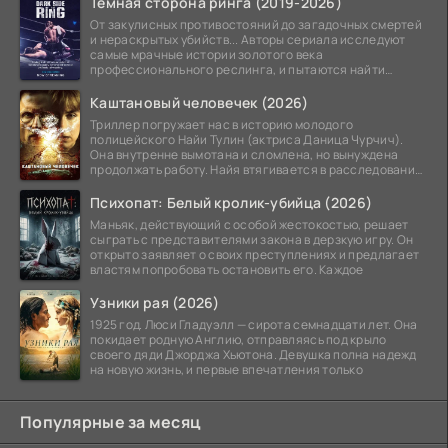
Тёмная сторона ринга (2019-2026)
От закулисных противостояний до загадочных смертей
и нераскрытых убийств... Авторы сериала исследуют
самые мрачные истории золотого века
профессионального реслинга, и пытаются найти
правду на стыке
Каштановый человечек (2026)
Триллер погружает нас в историю молодого
полицейского Найи Тулин (актриса Даница Чурчич).
Она внутренне вымотана и сломлена, но вынуждена
продолжать работу. Найя втягивается в расследование
жуткого
Психопат: Белый кролик-убийца (2026)
Маньяк, действующий с особой жестокостью, решает
сыграть с представителями закона в дерзкую игру. Он
открыто заявляет о своих преступлениях и предлагает
властям попробовать остановить его. Каждое
Узники рая (2026)
1925 год. Люси Гладуэлл — сирота семнадцати лет. Она
покидает родную Англию, отправляясь под крыло
своего дяди Джорджа Хьютона. Девушка полна надежд
на новую жизнь, и первые впечатления только
Популярные за месяц