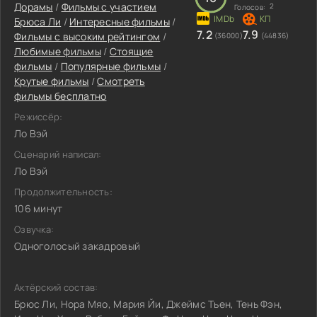
Дорамы
/
Фильмы c участием
2
Голосов:
Брюса Ли
/
Интересные фильмы
/
7.2
7.9
Фильмы с высоким рейтингом
/
(36000)
(44836)
Любимые фильмы
/
Стоящие
фильмы
/
Популярные фильмы
/
Крутые фильмы
/
Смотреть
фильмы бесплатно
Режиссёр:
Ло Вэй
Сценарий написал:
Ло Вэй
Продолжительность:
106 минут
Озвучка:
Одноголосый закадровый
Актёрский состав:
Брюс Ли, Нора Мяо, Мария Йи, Джеймс Тьен, Тень Фэн,