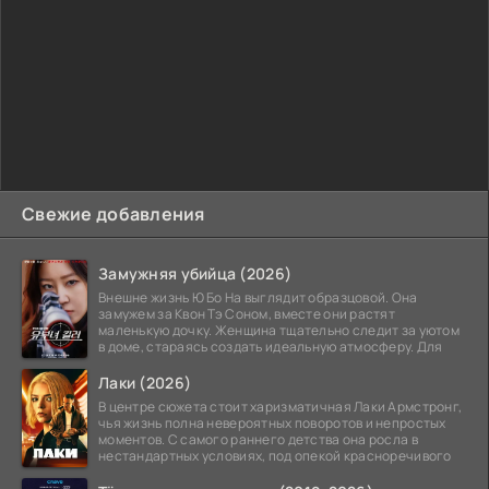
Свежие добавления
Замужняя убийца (2026)
Внешне жизнь Ю Бо На выглядит образцовой. Она
замужем за Квон Тэ Соном, вместе они растят
маленькую дочку. Женщина тщательно следит за уютом
в доме, стараясь создать идеальную атмосферу. Для
Лаки (2026)
В центре сюжета стоит харизматичная Лаки Армстронг,
чья жизнь полна невероятных поворотов и непростых
моментов. С самого раннего детства она росла в
нестандартных условиях, под опекой красноречивого