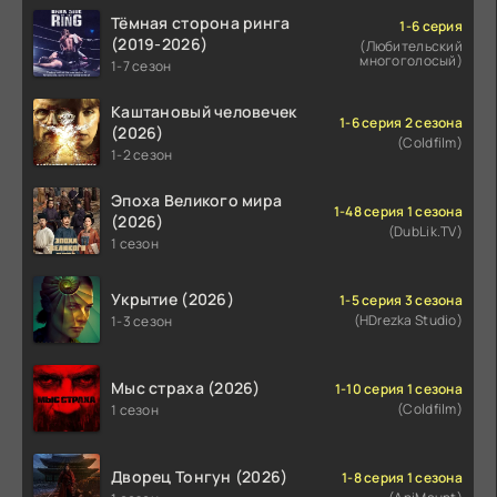
Тёмная сторона ринга
1-6 серия
(2019-2026)
(Любительский
многоголосый)
1-7 сезон
Каштановый человечек
1-6 серия 2 сезона
(2026)
(Coldfilm)
1-2 сезон
Эпоха Великого мира
1-48 серия 1 сезона
(2026)
(DubLik.TV)
1 сезон
Укрытие (2026)
1-5 серия 3 сезона
(HDrezka Studio)
1-3 сезон
Мыс страха (2026)
1-10 серия 1 сезона
(Coldfilm)
1 сезон
Дворец Тонгун (2026)
1-8 серия 1 сезона