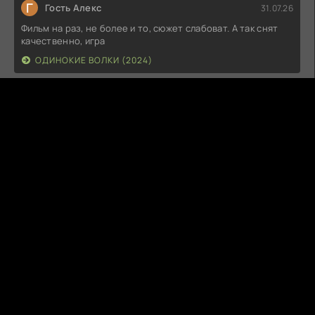
Г
Гость Алекс
31.07.26
Фильм на раз, не более и то, сюжет слабоват. А так снят
качественно, игра
ОДИНОКИЕ ВОЛКИ (2024)