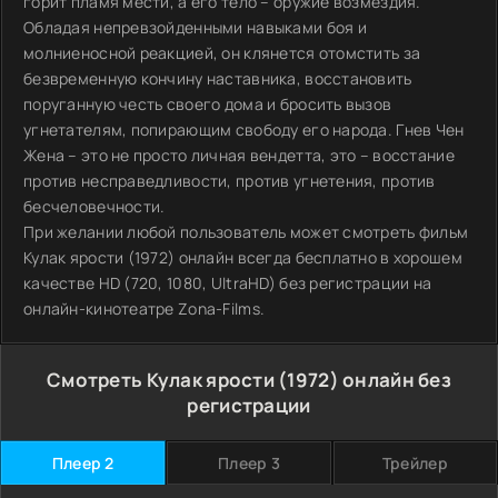
горит пламя мести, а его тело – оружие возмездия.
Обладая непревзойденными навыками боя и
молниеносной реакцией, он клянется отомстить за
безвременную кончину наставника, восстановить
поруганную честь своего дома и бросить вызов
угнетателям, попирающим свободу его народа. Гнев Чен
Жена – это не просто личная вендетта, это – восстание
против несправедливости, против угнетения, против
бесчеловечности.
При желании любой пользователь может смотреть фильм
Кулак ярости (1972) онлайн всегда бесплатно в хорошем
качестве HD (720, 1080, UltraHD) без регистрации на
онлайн-кинотеатре Zona-Films.
Смотреть Кулак ярости (1972) онлайн без
регистрации
Плеер 2
Плеер 3
Трейлер