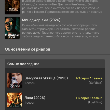
В центре сюжета нового девятисерийного вестерна
«Ранчо Даттонов» — Бет Даттон и Рип Уилер. Они
решают начать всё с чистого листа и переезжают на
ранчо в Техасе. Герои надеются оставить все прошлые
Менеджер Ким (2026)
Ким — обычный менеджер крупной корпорации. Его
жизнь течёт размеренно: отчёты, встречи, редкие
вечера дома. Главное, что держит его на плаву, — это
забота о единственном близком человеке, о дочери.
Обновления сериалов
Самые последние
Замужняя убийца (2026)
1-2 серия 1 сезона
(SoftBox)
1 сезон
Лаки (2026)
1-5 серия 1 сезона
(LostFilm)
1 сезон