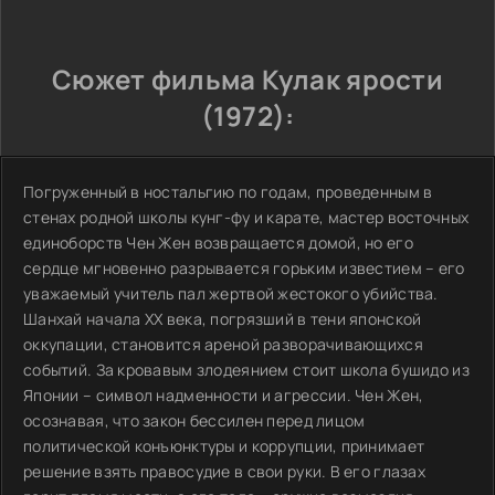
Сюжет фильма Кулак ярости
(1972):
Погруженный в ностальгию по годам, проведенным в
стенах родной школы кунг-фу и карате, мастер восточных
единоборств Чен Жен возвращается домой, но его
сердце мгновенно разрывается горьким известием – его
уважаемый учитель пал жертвой жестокого убийства.
Шанхай начала XX века, погрязший в тени японской
оккупации, становится ареной разворачивающихся
событий. За кровавым злодеянием стоит школа бушидо из
Японии – символ надменности и агрессии. Чен Жен,
осознавая, что закон бессилен перед лицом
политической конъюнктуры и коррупции, принимает
решение взять правосудие в свои руки. В его глазах