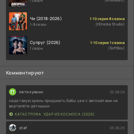
(AniMaunt)
1 сезон
Чи (2018-2026)
1-10 серия 8 сезона
(HDrezka Studio)
1-8 сезон
Супруг (2026)
1-10 серия 1 сезона
(SoftBox)
1 сезон
Комментируют
П
петя хуякин
05.08.26
нада такую хрень придумать бабы уже с автоматами на
верталёте детишьки
КАТАСТРОФА. УДАР ИЗ КОСМОСА (2026)
staf
05.08.26