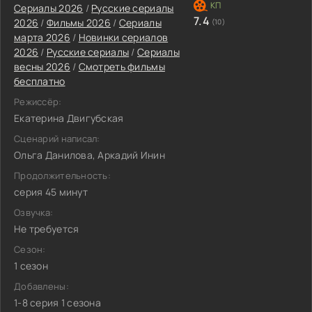
Сериалы 2026
/
Русские сериалы
7.4
2026
/
Фильмы 2026
/
Сериалы
(10)
марта 2026
/
Новинки сериалов
2026
/
Русские сериалы
/
Сериалы
весны 2026
/
Смотреть фильмы
бесплатно
Режиссёр:
Екатерина Двигубская
Сценарий написал:
Ольга Данилова, Аркадий Инин
Продолжительность:
серия 45 минут
Озвучка:
Не требуется
Сезон:
1 сезон
Добавлены:
1-8 серия 1 сезона