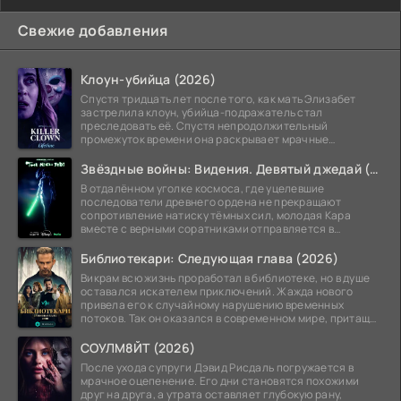
Свежие добавления
Клоун-убийца (2026)
Спустя тридцать лет после того, как мать Элизабет
застрелила клоун, убийца-подражатель стал
преследовать её. Спустя непродолжительный
промежуток времени она раскрывает мрачные
семейные тайны и
Звёздные войны: Видения. Девятый джедай (2026)
В отдалённом уголке космоса, где уцелевшие
последователи древнего ордена не прекращают
сопротивление натиску тёмных сил, молодая Кара
вместе с верными соратниками отправляется в
рискованный рейд.
Библиотекари: Следующая глава (2026)
Викрам всю жизнь проработал в библиотеке, но в душе
оставался искателем приключений. Жажда нового
привела его к случайному нарушению временных
потоков. Так он оказался в современном мире, притащив
за
СОУЛМ8ЙТ (2026)
После ухода супруги Дэвид Рисдаль погружается в
мрачное оцепенение. Его дни становятся похожими
друг на друга, а утрата оставляет глубокую рану,