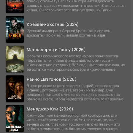
опасную планету Калиск. Он стремится доказать
своему отцу и всему племени, что достоин быть частью
клана. Он встречает загадочную девушку Тию и
Крейвен-охотник (2024)
Русский иммигрант Сергей Кравинофф должен
доказать, что он величайший охотник в мире.
Мандалорец и Грогу (2026)
События космического вестерна разворачиваются
через пять лет после финала шестого эпизода —
«Возвращение джедая» (1983 год). Империя рухнула, но
её остатки — имперские офицеры и криминальные
Ранчо Даттонов (2026)
В центре сюжета нового девятисерийного вестерна
«Ранчо Даттонов» — Бет Даттон и Рип Уилер. Они
решают начать всё с чистого листа и переезжают на
ранчо в Техасе. Герои надеются оставить все прошлые
Менеджер Ким (2026)
Ким — обычный менеджер крупной корпорации. Его
жизнь течёт размеренно: отчёты, встречи, редкие
вечера дома. Главное, что держит его на плаву, — это
забота о единственном близком человеке, о дочери.