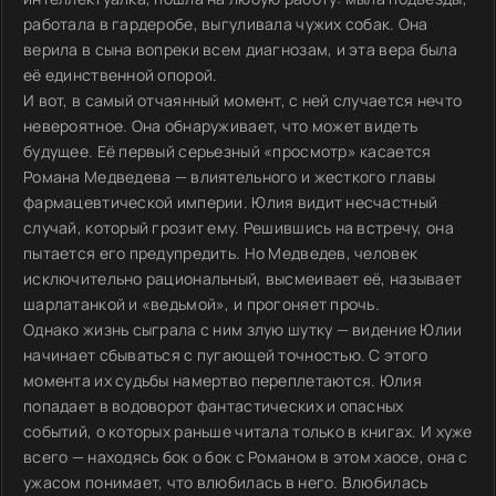
работала в гардеробе, выгуливала чужих собак. Она
верила в сына вопреки всем диагнозам, и эта вера была
её единственной опорой.
И вот, в самый отчаянный момент, с ней случается нечто
невероятное. Она обнаруживает, что может видеть
будущее. Её первый серьезный «просмотр» касается
Романа Медведева — влиятельного и жесткого главы
фармацевтической империи. Юлия видит несчастный
случай, который грозит ему. Решившись на встречу, она
пытается его предупредить. Но Медведев, человек
исключительно рациональный, высмеивает её, называет
шарлатанкой и «ведьмой», и прогоняет прочь.
Однако жизнь сыграла с ним злую шутку — видение Юлии
начинает сбываться с пугающей точностью. С этого
момента их судьбы намертво переплетаются. Юлия
попадает в водоворот фантастических и опасных
событий, о которых раньше читала только в книгах. И хуже
всего — находясь бок о бок с Романом в этом хаосе, она с
ужасом понимает, что влюбилась в него. Влюбилась