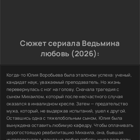
Сюжет сериала Ведьмина
любовь (2026):
Когда-то Юлия Воробьева была эталоном успеха: ученый,
кандидат наук, уважаемый преподаватель. Но жизнь
перевернулась с ног на голову. Сначала трагедия с
сыном Михаилом, который после несчастного случая
оказался в инвалидном кресле. Затем — предательство
мужа, который, не выдержав испытаний, ушел к другой.
Оставшись одна с тяжелобольным сыном, Юлия была
вынуждена оставить любимую кафедру. Чтобы оплачивать
дорогостоящую реабилитацию Михаила, она, бывшая
интеллектуалка, пошла на любую работу: мыла подъезды,