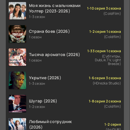
Моя жизнь с мальчиками
1-10 серия 3 сезона
Уолтер (2023-2026)
(ColdFilm)
1-3 сезон
Страна боев (2026)
1-2 серия 1 сезона
(Coldfilm)
1 сезон
1-33 серия 1 сезона
Тысяча ароматов (2026)
(Субтитры,
DubLik.TV, Light
1 сезон
Breeze)
Укрытие (2026)
1-6 серия 3 сезона
(HDrezka Studio)
1-3 сезон
Шугар (2026)
1-8 серия 2 сезона
(Coldfilm)
1-2 сезон
Любимый сотрудник
1-2 серия
(2026)
(AniDUB)