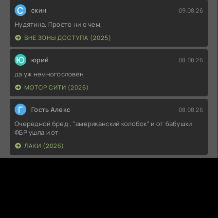
С
скин
09.08.26
Нудятина. Просто ни о чем.
ВНЕ ЗОНЫ ДОСТУПА (2025)
Ю
юрий
08.08.26
да уж немногословен
МОТОР СИТИ (2026)
Г
Гость Алекс
08.08.26
Очередной бред , "американский колобок" и от бабушки
ФБР ушла и от
ЛАКИ (2026)