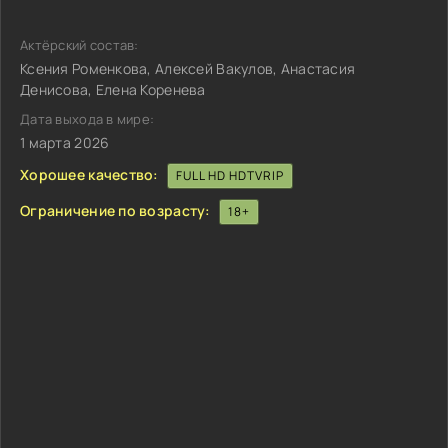
Актёрский состав:
Ксения Роменкова, Алексей Вакулов, Анастасия
Денисова, Елена Коренева
Дата выхода в мире:
1 марта 2026
Хорошее качество:
FULL HD HDTVRIP
Ограничение по возрасту:
18+