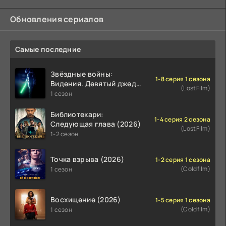
Обновления сериалов
Самые последние
Звёздные войны:
1-8 серия 1 сезона
Видения. Девятый джедай
(LostFilm)
(2026)
1 сезон
Библиотекари:
1-4 серия 2 сезона
Следующая глава (2026)
(LostFilm)
1-2 сезон
Точка взрыва (2026)
1-2 серия 1 сезона
(Coldfilm)
1 сезон
Восхищение (2026)
1-5 серия 1 сезона
(Coldfilm)
1 сезон