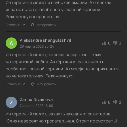
Интересный сюжет и глубокие эмоции. Актёрская
игра на высоте, особенно у главной героини.
Рекомендую к просмотру!
Ответить
Цитировать
Aleksandre shangulashvili
A
0
0
29 марта 2026 20:24
Интересный сюжет, хорошо раскрывает тему
материнской любви. Актёрская игра на высоте,
особенно главной героини. Атмосфера напряженная,
но увлекательная. Рекомендую!
Ответить
Цитировать
Zarina Nizamova
Z
0
0
7 апреля 2026 16:00
Интересный сюжет, захватывающая игра актеров.
Юлия невероятно трогательная. Стоит посмотреть!